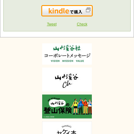
Kindleで購入
Tweet
Check