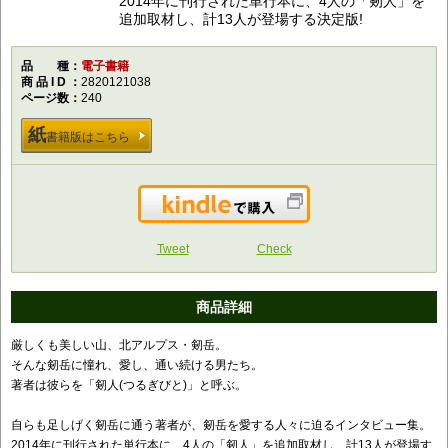
2014年に刊行された単行本に、4人の「剱人」を
追加取材し、計13人が登場する決定版!
品種
電子書籍
商品ID
2820121038
ページ数
240
紙
書籍版はこちら
Kindleで購入
Tweet
Check
商品詳細
厳しくも美しい山、北アルプス・剱岳。
そんな剱岳に憧れ、愛し、通い続ける男たち。
著者は彼らを「剱人(つるぎびと)」と呼ぶ。
自らも足しげく剱岳に通う著者が、剱岳を愛する人々に迫るインタビュー集。
2014年に刊行された単行本に、4人の「剱人」を追加取材し、計13人が登場す