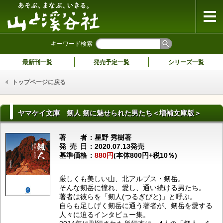
山と溪谷社
キーワード検索
最新刊一覧
発売予定一覧
シリーズ一覧
トップページに戻る
ヤマケイ文庫 剱人 剱に魅せられた男たち＜増補文庫版＞
著者
星野 秀樹著
発売日
2020.07.13発売
基準価格
880円
(本体800円+税10％)
厳しくも美しい山、北アルプス・剱岳。
そんな剱岳に憧れ、愛し、通い続ける男たち。
著者は彼らを「剱人(つるぎびと)」と呼ぶ。
自らも足しげく剱岳に通う著者が、剱岳を愛する
人々に迫るインタビュー集。