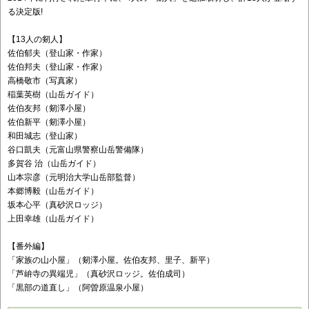
る決定版!
【13人の剱人】
佐伯郁夫（登山家・作家）
佐伯邦夫（登山家・作家）
高橋敬市（写真家）
稲葉英樹（山岳ガイド）
佐伯友邦（剱澤小屋）
佐伯新平（剱澤小屋）
和田城志（登山家）
谷口凱夫（元富山県警察山岳警備隊）
多賀谷 治（山岳ガイド）
山本宗彦（元明治大学山岳部監督）
本郷博毅（山岳ガイド）
坂本心平（真砂沢ロッジ）
上田幸雄（山岳ガイド）
【番外編】
「家族の山小屋」（剱澤小屋。佐伯友邦、里子、新平）
「芦峅寺の異端児」（真砂沢ロッジ。佐伯成司）
「黒部の道直し」（阿曽原温泉小屋）