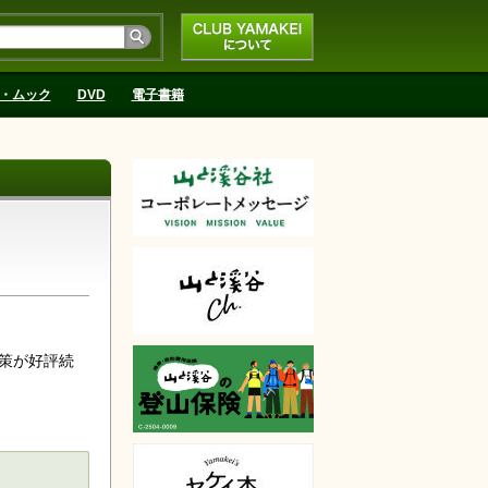
CLUB YAMAKEIにつ
いて
・ムック
DVD
電子書籍
策が好評続