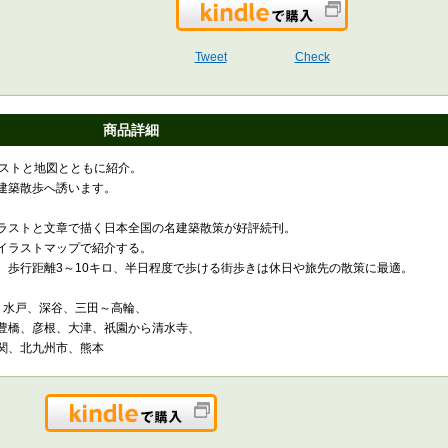
Kindleで購入
Tweet
Check
商品詳細
ラストと地図とともに紹介。
建築散歩へ誘います。
ラストと文章で描く日本全国の名建築散策が好評続刊。
をイラストマップで紹介する。
、歩行距離3～10キロ、半日程度で歩ける街歩きは休日や旅先の散策に最適。
、水戸、深谷、三田～高輪、
豊橋、彦根、大津、祇園から清水寺、
関、北九州市、熊本
Kindleで購入