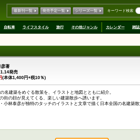
最新刊一覧
発売予定一覧
シリーズ一覧
キーワード検索
自転車
ライフスタイル
旅行
その他ジャンル
カレンダー
雑誌
泰彦著
11.14発売
円
(本体1,400円+税10％)
アの名建築をめぐる散策を、イラストと地図とともに紹介。
の街の顔が見えてくる、楽しい建築散歩へ誘います。
・小林泰彦が独特のタッチのイラストと文章で描く日本全国の名建築散