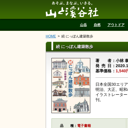
山と溪谷社
山岳
自然
アウトドア
HOME
続 にっぽん建築散歩
続 にっぽん建築散歩
著者
小林 
発売日
2020.
基準価格
1,540
日本全国30エリ
明治、大正、昭和
イラストレーター
刊。
品種
電子書籍