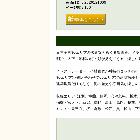
商品ID
2820121069
ページ数
160
紙
書籍版はこちら
日本全国30エリアの名建築をめぐる散策を、イ
明治、大正、昭和の街の顔が見えてくる、楽しい
イラストレーター・小林泰彦が独特のタッチのイ
30エリア(正編と合わせて60エリア)の建築散歩
建築鑑賞だけでなく、街の歴史や雰囲気が楽しめ
収録エリア=江別、室蘭、鶴岡、会津若松、栃木
強羅・宮ノ下、新潟、長野、高山、高岡、越前、
ミナミ～天王寺、堺、倉敷、松江、呉、松山、下