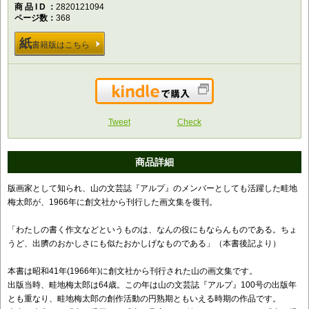
商品ID
2820121094
ページ数
368
紙
書籍版はこちら
Kindleで購入
Tweet
Check
商品詳細
版画家として知られ、山の文芸誌『アルプ』のメンバーとしても活躍した畦地
梅太郎が、1966年に創文社から刊行した画文集を復刊。
「わたしの書く作文などというものは、なんの役にもならんものである。ちょ
うど、出臍のおかしさにも似たおかしげなものである」（本書後記より）
本書は昭和41年(1966年)に創文社から刊行された山の画文集です。
出版当時、畦地梅太郎は64歳。この年は山の文芸誌『アルプ』100号の出版年
とも重なり、畦地梅太郎の創作活動の円熟期ともいえる時期の作品です。