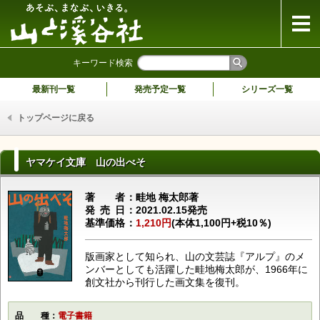
山と溪谷社
キーワード検索
最新刊一覧
発売予定一覧
シリーズ一覧
トップページに戻る
ヤマケイ文庫 山の出べそ
著者
畦地 梅太郎著
発売日
2021.02.15発売
基準価格
1,210円
(本体1,100円+税10％)
版画家として知られ、山の文芸誌『アルプ』のメ
ンバーとしても活躍した畦地梅太郎が、1966年に
創文社から刊行した画文集を復刊。
品種
電子書籍