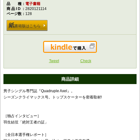
品種
電子書籍
商品ID
2820121114
ページ数
128
紙
書籍版はこちら
Kindleで購入
Tweet
Check
商品詳細
男子シングル専門誌『Quadruple Axel』。
シーズンクライマックス号。トップスケーターを密着取材!
［独占インタビュー］
羽生結弦「絶対王者の証」
［全日本選手権レポート］