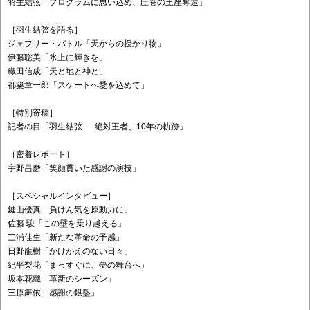
羽生結弦「プログラムに思い込め、圧巻の王座奪還」
［羽生結弦を語る］
ジェフリー・バトル「天からの授かり物」
伊藤聡美「氷上に輝きを」
織田信成「天と地と神と」
都築章一郎「スケートへ愛を込めて」
［特別寄稿］
記者の目「羽生結弦──絶対王者、10年の軌跡」
［密着レポート］
宇野昌磨「笑顔貫いた感謝の演技」
［スペシャルインタビュー］
鍵山優真「負けん気を原動力に」
佐藤 駿「この壁を乗り越える」
三浦佳生「新たな革命の予感」
日野龍樹「かけがえのない日々」
紀平梨花「まっすぐに、夢の舞台へ」
坂本花織「革新のシーズン」
三原舞依「感謝の銀盤」