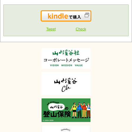
Kindleで購入
Tweet
Check