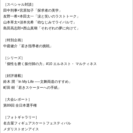
［スペシャル対談］
田中刑事×宮原知子「探求者の美学」
友野一希×本田太一「涙と笑いのラストトーク」
山本草太×須本光希「幼なじみでライバルで」
島田高志郎×西山真瑚「それぞれの夢に向けて」
［特別企画］
中庭健介「若き指導者の挑戦」
［シリーズ］
「個性を磨く振付師の力」#10 エルネスト・ マルティネス
［好評連載］
鈴木 潤「In My Life ──文舞両道のすすめ」
町田 樹「若きスケーターへの手紙」
［大会レポート］
第89回 全日本選手権
［フォトギャラリー］
名古屋フィギュアスケートフェスティバル
メダリストオンアイス