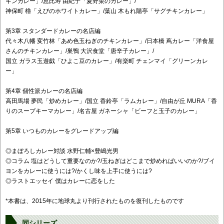
キンカレー」/恵比寿 由紀子「夏野菜のカレー」/
神保町 櫓「えびのホワイトカレー」/葉山 木もれ陽亭「サグチキンカレー」
第3章 スタンダードカレーの名店編
代々木八幡 変竹林「あめ色玉ねぎのチキンカレー」/日本橋 蔦カレー「洋食屋
さんのチキンカレー」/巣鴨 大沢食堂「唐辛子カレー」/
国立 ガラス玉遊戯「ひよこ豆のカレー」/有楽町 チェンマイ「グリーンカレ
ー」
第4章 個性派カレーの名店編
高田馬場 夢民「炒めカレー」/国立 香鈴亭「ラムカレー」/自由が丘 MURA「香
りのスープキーマカレー」/名古屋 ガネーシャ「ビーフと玉子のカレー」
第5章 いつものカレーをグレードアップ編
◎まぼろしカレー対談 水野仁輔×豊嶋光男
◎コラム 塩はどうして重要なのか?/玉ねぎはどこまで炒めればいいのか?/ブイ
ヨンをカレーに使うには?/かくし味を上手に使うには?
◎ラストエッセイ 僕はカレーに恋をした
*本書は、2015年に地球丸より刊行されたものを復刊したものです
同シリーズ