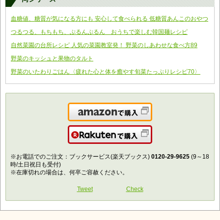
血糖値、糖質が気になる方にも 安心して食べられる 低糖質あんこのおやつ
つるつる、もちもち、ぷるんぷるん おうちで楽しむ韓国麺レシピ
自然菜園の台所レシピ 人気の菜園教室発！ 野菜のしあわせな食べ方89
野菜のキッシュと果物のタルト
野菜のいたわりごはん〈疲れた心と体を癒やす旬菜たっぷりレシピ70〉
Amazonで購入
楽天で購入
※お電話でのご注文：ブックサービス(楽天ブックス)
0120-29-9625
(9～18
時/土日祝日も受付)
※在庫切れの場合は、何卒ご容赦ください。
Tweet
Check