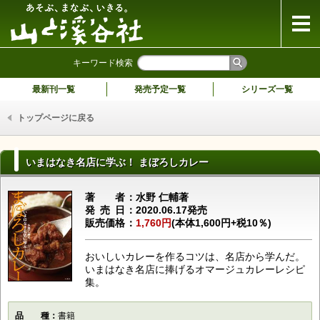
山と溪谷社
キーワード検索
最新刊一覧
発売予定一覧
シリーズ一覧
トップページに戻る
いまはなき名店に学ぶ！ まぼろしカレー
著者
水野 仁輔著
発売日
2020.06.17発売
販売価格
1,760円
(本体1,600円+税10％)
おいしいカレーを作るコツは、名店から学んだ。
いまはなき名店に捧げるオマージュカレーレシピ
集。
品種
書籍