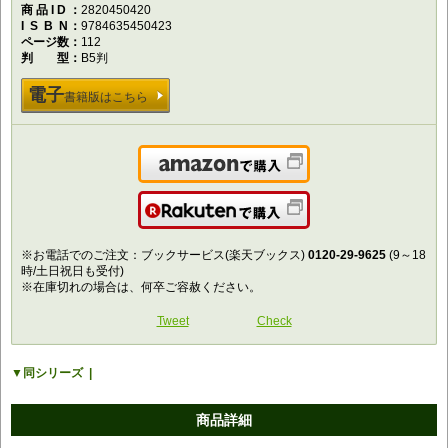
商品ID
2820450420
ISBN
9784635450423
ページ数
112
判型
B5判
電子
書籍版はこちら
Amazonで購入
楽天で購入
※お電話でのご注文：ブックサービス(楽天ブックス)
0120-29-9625
(9～18
時/土日祝日も受付)
※在庫切れの場合は、何卒ご容赦ください。
Tweet
Check
同シリーズ
商品詳細