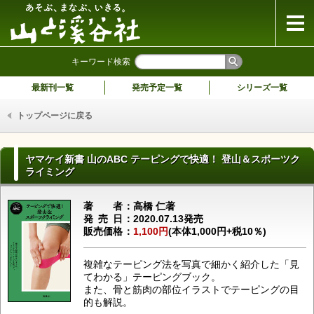
山と溪谷社
キーワード検索
最新刊一覧
発売予定一覧
シリーズ一覧
トップページに戻る
ヤマケイ新書 山のABC テーピングで快適！ 登山＆スポーツク
ライミング
著者
高橋 仁著
発売日
2020.07.13発売
販売価格
1,100円
(本体1,000円+税10％)
複雑なテーピング法を写真で細かく紹介した「見
てわかる」テーピングブック。
また、骨と筋肉の部位イラストでテーピングの目
的も解説。