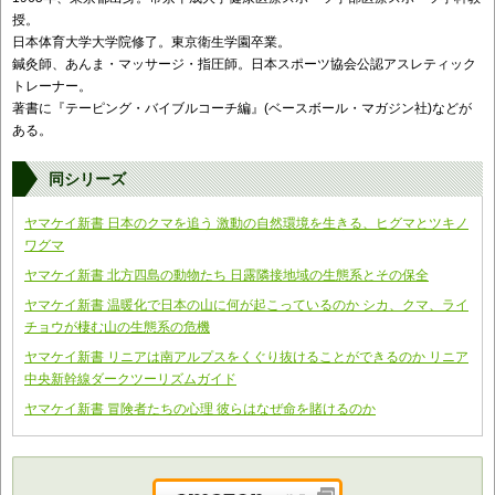
授。
日本体育大学大学院修了。東京衛生学園卒業。
鍼灸師、あんま・マッサージ・指圧師。日本スポーツ協会公認アスレティック
トレーナー。
著書に『テーピング・バイブルコーチ編』(ベースボール・マガジン社)などが
ある。
同シリーズ
ヤマケイ新書 日本のクマを追う 激動の自然環境を生きる、ヒグマとツキノ
ワグマ
ヤマケイ新書 北方四島の動物たち 日露隣接地域の生態系とその保全
ヤマケイ新書 温暖化で日本の山に何が起こっているのか シカ、クマ、ライ
チョウが棲む山の生態系の危機
ヤマケイ新書 リニアは南アルプスをくぐり抜けることができるのか リニア
中央新幹線ダークツーリズムガイド
ヤマケイ新書 冒険者たちの心理 彼らはなぜ命を賭けるのか