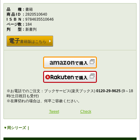
品種
書籍
商品ID
2820510640
ISBN
9784635510646
ページ数
184
判型
新書判
電子
書籍版はこちら
Amazonで購入
楽天で購入
※お電話でのご注文：ブックサービス(楽天ブックス)
0120-29-9625
(9～18
時/土日祝日も受付)
※在庫切れの場合は、何卒ご容赦ください。
Tweet
Check
同シリーズ