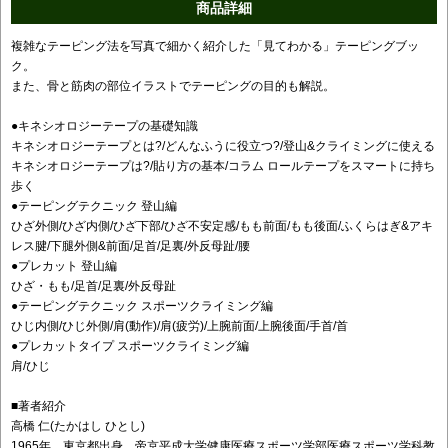
商品詳細
複雑なテーピング法を写真で細かく紹介した「見てわかる」テーピングブッ
ク。
また、骨と筋肉の部位イラストでテーピングの目的も解説。
●キネシオロジーテープの基礎知識
キネシオロジーテープとは?/どんなふうに役立つ?/登山&クライミングに使える
キネシオロジーテープは?/貼り方の基本/コラム ロールテープをスマートに持ち
歩く
●テーピングテクニック 登山編
ひざ外側/ひざ内側/ひざ下部/ひざ不安定感/もも前面/もも後面/ふくらはぎ&アキ
レス腱/下腿外側&前面/足首/足裏/外反母趾/腰
●プレカット 登山編
ひざ・もも/足首/足裏/外反母趾
●テーピングテクニック スポーツクライミング編
ひじ内側/ひじ外側/肩(動作)/肩(疲労)/上腕前面/上腕後面/手首/首
●プレカットタイプ スポーツクライミング編
肩/ひじ
■著者紹介
高橋 仁(たかはし ひとし)
1965年、東京都出身。帝京平成大学健康医療スポーツ学部医療スポーツ学科教