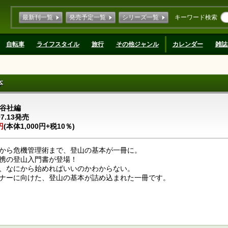
最新刊一覧
発売予定一覧
シリーズ一覧
キーワード検索
自転車
ライフスタイル
旅行
その他ジャンル
カレンダー
雑誌
本
谷社編
07.13発売
円
(本体1,000円+税10％)
から危機管理術まで、登山の基本が一冊に。
携の登山入門書が登場！
、なにから始めればいいのかわからない。
ナーに向けた、登山の基本が詰め込まれた一冊です。