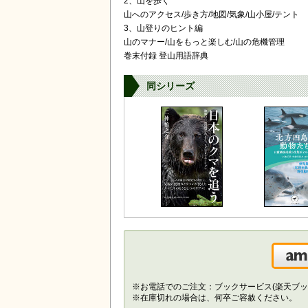
2、山を歩く
山へのアクセス/歩き方/地図/気象/山小屋/テント
3、山登りのヒント編
山のマナー/山をもっと楽しむ/山の危機管理
巻末付録 登山用語辞典
同シリーズ
※お電話でのご注文：ブックサービス(楽天ブッ
※在庫切れの場合は、何卒ご容赦ください。