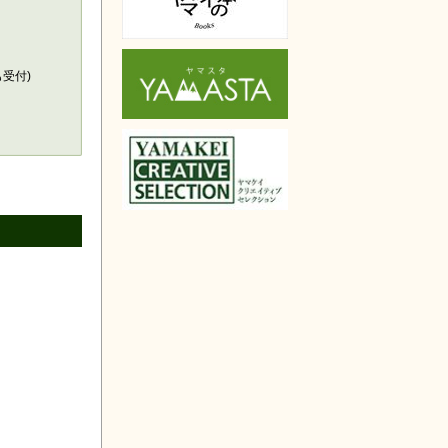
天で購入
も受付)