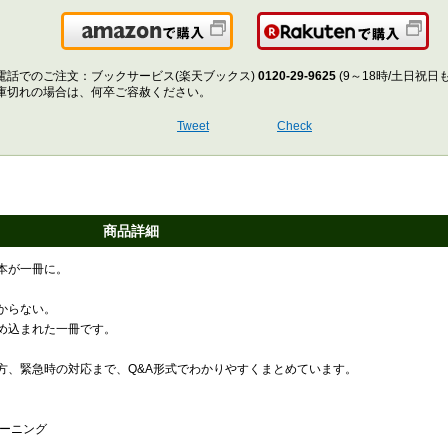
Amazonで購入
楽
電話でのご注文：ブックサービス(楽天ブックス)
0120-29-9625
(9～18時/土日祝日
庫切れの場合は、何卒ご容赦ください。
Tweet
Check
商品詳細
本が一冊に。
からない。
め込まれた一冊です。
方、緊急時の対応まで、Q&A形式でわかりやすくまとめています。
レーニング