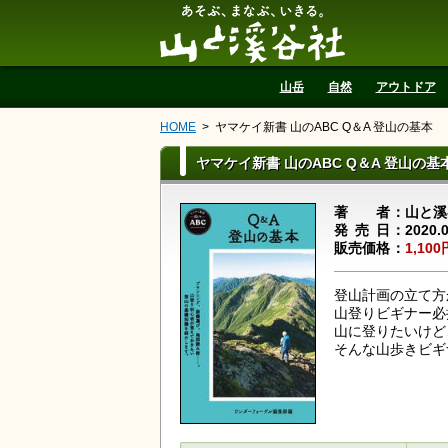
山と溪谷社
山岳
自然
アウトドア
HOME
ヤマケイ新書 山のABC Q＆A 登山の基本
ヤマケイ新書 山のABC Q＆A 登山の基
著者
山と溪
発売日
2020.
販売価格
1,100
登山計画の立て方
山登りビギナー必
山に登りたいけど
そんな山歩きビギ