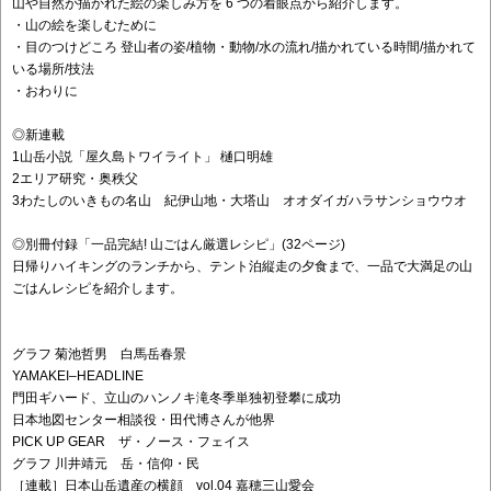
山や自然が描かれた絵の楽しみ方を 6 つの着眼点から紹介します。
・山の絵を楽しむために
・目のつけどころ 登山者の姿/植物・動物/水の流れ/描かれている時間/描かれて
いる場所/技法
・おわりに
◎新連載
1山岳小説「屋久島トワイライト」 樋口明雄
2エリア研究・奥秩父
3わたしのいきもの名山 紀伊山地・大塔山 オオダイガハラサンショウウオ
◎別冊付録「一品完結! 山ごはん厳選レシピ」(32ページ)
日帰りハイキングのランチから、テント泊縦走の夕食まで、一品で大満足の山
ごはんレシピを紹介します。
グラフ 菊池哲男 白馬岳春景
YAMAKEI–HEADLINE
門田ギハード、立山のハンノキ滝冬季単独初登攀に成功
日本地図センター相談役・田代博さんが他界
PICK UP GEAR ザ・ノース・フェイス
グラフ 川井靖元 岳・信仰・民
［連載］日本山岳遺産の横顔 vol.04 嘉穂三山愛会