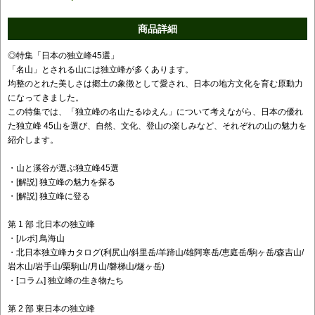
商品詳細
◎特集「日本の独立峰45選」
「名山」とされる山には独立峰が多くあります。
均整のとれた美しさは郷土の象徴として愛され、日本の地方文化を育む原動力
になってきました。
この特集では、「独立峰の名山たるゆえん」について考えながら、日本の優れ
た独立峰 45山を選び、自然、文化、登山の楽しみなど、それぞれの山の魅力を
紹介します。
・山と溪谷が選ぶ独立峰45選
・[解説] 独立峰の魅力を探る
・[解説] 独立峰に登る
第 1 部 北日本の独立峰
・[ルポ] 鳥海山
・北日本独立峰カタログ(利尻山/斜里岳/羊蹄山/雄阿寒岳/恵庭岳/駒ヶ岳/森吉山/
岩木山/岩手山/栗駒山/月山/磐梯山/燧ヶ岳)
・[コラム] 独立峰の生き物たち
第 2 部 東日本の独立峰