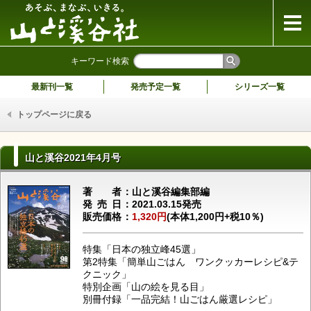
山と溪谷社
キーワード検索
最新刊一覧
発売予定一覧
シリーズ一覧
トップページに戻る
山と溪谷2021年4月号
著者
山と溪谷編集部編
発売日
2021.03.15発売
販売価格
1,320円
(本体1,200円+税10％)
特集「日本の独立峰45選」
第2特集「簡単山ごはん ワンクッカーレシピ&テ
クニック」
特別企画「山の絵を見る目」
別冊付録「一品完結！山ごはん厳選レシピ」