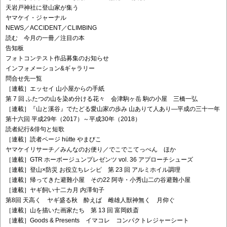
天岩戸神社に登山家が集う
ヤマケイ・ジャーナル
NEWS／ACCIDENT／CLIMBING
読む 今月の一冊／注目の本
告知板
フォトコンテスト作品募集のお知らせ
インフォメーション&ギャラリー
問合せ先一覧
［連載］エッセイ 山小屋からの手紙
第 7 回 ふたつの山を染め分ける花々 会津駒ヶ岳 駒の小屋 三橋一弘
［連載］『山と溪谷』でたどる愛山家の歩み 山ありて人あり―平成の三十一年
第十六回 平成29年（2017）～平成30年（2018）
読者紀行&俳句と短歌
［連載］読者ページ hütte やまびこ
ヤマケイリサーチ／みんなのお便り／でこでこてっぺん ほか
［連載］GTR ホーボージュンプレゼンツ vol. 36 アプローチシューズ
［連載］登山×防災 お役立ちレシピ 第 23 回 アルミホイル調理
［連載］帰ってきた避難小屋 その22 阿寺・小秀山二の谷避難小屋
［連載］ヤギ飼い十二カ月 内澤旬子
第8回 天高く ヤギ盛る秋 酔えば 雌雄人獣神無く 月仰ぐ
［連載］山を描いた画家たち 第 13 回 富岡鉄斎
［連載］Goods & Presents イマコレ コンパクトレジャーシート