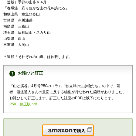
［連載］季節の山歩き 4月
「春爛漫 彩り豊かな山の花を訪ねる」
和歌山県 章魚頭姿山
宮崎県 赤川浦岳
福島県 三森山
埼玉県 日和田山・スカリ山
山梨県 白山
三重県 大洞山
＊連載「それぞれの山道」は休載します。
お詫びと訂正
『山と溪谷』4月号P50のコラム「独立峰の生き物たち」の中で、著
者・渡邉通人さんの意図に反する編集が行なわれた箇所がありました。
お詫びして訂正します。訂正した誌面のPDFは以下になります。
P50 修正版.pdf
Amazonで購入