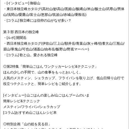
・[インタビュー] 御嶽山
・東日本独立峰カタログ(高社山/妙高山/黒姫山/飯縄山/米山/飯士山/武尊山/男体
山/浅間山/愛鷹山/富士山/恵那山/筑波山/赤城山/乗鞍岳)
・[コラム] 独立峰には信仰の山がなぜ多い？
第 3 部 西日本の独立峰
・[ルポ] 開聞岳
・西日本独立峰カタログ(伊吹山/三上山/額井岳/青葉山/灰ヶ峰/伯耆大山/三瓶山/
眉山/寒曳山/可也山/涌蓋山/由布岳/飯野山/野底マーペー)
・[コラム] 歌と山。愛される独立峰
◎第2特集「簡単山ごはん ワンクッカーレシピ&テクニック」
ほんの少しの手間で、山の食事をもっとおいしく。
人気のメスティン、シェラカップ、フライパンを取り上げ、低山日帰り山行で
役立つテクニックと、簡単レシピをご紹介します。
[インタビュー] 山ごはんの楽しみ/山ごはんブームのいま
簡単レシピ&テクニック
メスティン/フライパン/シェラカップ
[コラム]おすすめ山ごはんレシピ本
◎特別企画「山の絵を見る目」