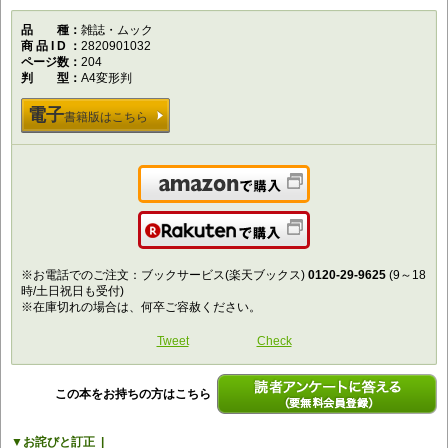
品種
雑誌・ムック
商品ID
2820901032
ページ数
204
判型
A4変形判
電子
書籍版はこちら
Amazonで購入
楽天で購入
※お電話でのご注文：ブックサービス(楽天ブックス)
0120-29-9625
(9～18
時/土日祝日も受付)
※在庫切れの場合は、何卒ご容赦ください。
Tweet
Check
この本をお持ちの方はこちら
読者アンケートに答える（要無料会員登
お詫びと訂正
録）