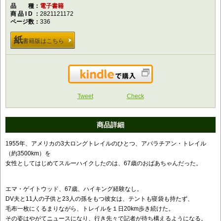
品種
電子書籍
商品ID
2821121172
ページ数
336
紙
書籍版はこちら
Kindleで購入
Tweet
Check
商品詳細
1955年、アメリカの3大ロングトレイルのひとつ、アパラチアン・トレイル
（約3500km）を
女性としてはじめてスルーハイクしたのは、67歳のおばあちゃんだった。
エマ・ゲイトウッド、67歳、ハイキング経験なし。
DV夫と11人の子供と23人の孫をもつ彼女は、テントも寝袋も持たず、
毛布一枚にくるまりながら、トレイルを１日20km歩き続けた。
その姿はやがてニュースになり、行き先々で記者が待ち構えるようになる。