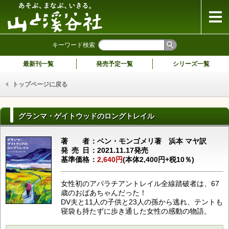
山と溪谷社
キーワード検索
最新刊一覧
発売予定一覧
シリーズ一覧
トップページに戻る
グランマ・ゲイトウッドのロングトレイル
著者
ベン・モンゴメリ著 浜本 マヤ訳
発売日
2021.11.17発売
基準価格
2,640円
(本体2,400円+税10％)
女性初のアパラチアントレイル全線踏破者は、67
歳のおばあちゃんだった！
DV夫と11人の子供と23人の孫から逃れ、テントも
寝袋も持たずに歩き通した女性の感動の物語。