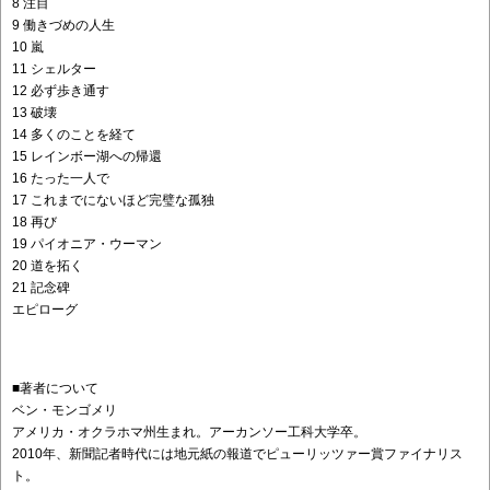
8 注目
9 働きづめの人生
10 嵐
11 シェルター
12 必ず歩き通す
13 破壊
14 多くのことを経て
15 レインボー湖への帰還
16 たった一人で
17 これまでにないほど完璧な孤独
18 再び
19 パイオニア・ウーマン
20 道を拓く
21 記念碑
エピローグ
■著者について
ベン・モンゴメリ
アメリカ・オクラホマ州生まれ。アーカンソー工科大学卒。
2010年、新聞記者時代には地元紙の報道でピューリッツァー賞ファイナリス
ト。