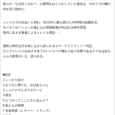
彼らの「なぜ歩くのか？」の質問をはぐらかしていた彼女は、やがてその胸の
内を語り始めた。
トレイルでの出会いと別れ。夫のDVに耐え続けた34年間の結婚生活。
モータリゼーションが進むなか環境保護が叫ばれる時代背景。
現代に生きる著者によるトレイル再訪･･･。
場所と時代を行き来しながら語られるエマ・ゲイトウッド一代記。
ロングトレイルをめざす全てのハイカーの憧れであり目標であるエマおばあち
ゃんの真実がいま、語られる。
■目次
1 しっかり歩け
2 おうちに帰りな、おばあちゃん
3 シャクナゲとガラガラヘビ
4 野犬
5 どうやってここに入り込んだ？
6 私たちの喧嘩
7 女放浪者（レディー・トランプ）