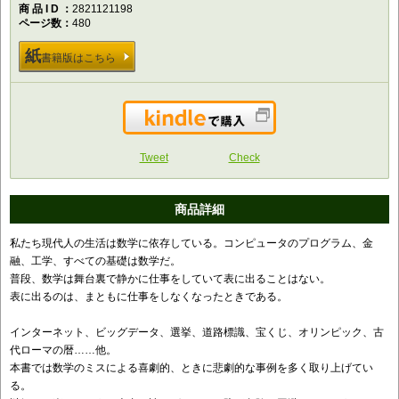
商品ID
2821121198
ページ数
480
紙
書籍版はこちら
Kindleで購入
Tweet
Check
商品詳細
私たち現代人の生活は数学に依存している。コンピュータのプログラム、金
融、工学、すべての基礎は数学だ。
普段、数学は舞台裏で静かに仕事をしていて表に出ることはない。
表に出るのは、まともに仕事をしなくなったときである。
インターネット、ビッグデータ、選挙、道路標識、宝くじ、オリンピック、古
代ローマの暦……他。
本書では数学のミスによる喜劇的、ときに悲劇的な事例を多く取り上げてい
る。