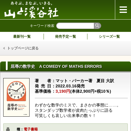
山と溪谷社
キーワード検索
最新刊一覧
発売予定一覧
シリーズ一覧
トップページに戻る
屈辱の数学史 A COMEDY OF MATHS ERRORS
著者
マット・パーカー著 夏目 大訳
発売日
2022.03.16発売
基準価格
3,190円
(本体2,900円+税10％)
わずかな数学のミスで、まさかの事態に……。
スタンダップ数学者が皮肉たっぷりに語る
可笑しくも哀しい出来事の数々！
品種
電子書籍