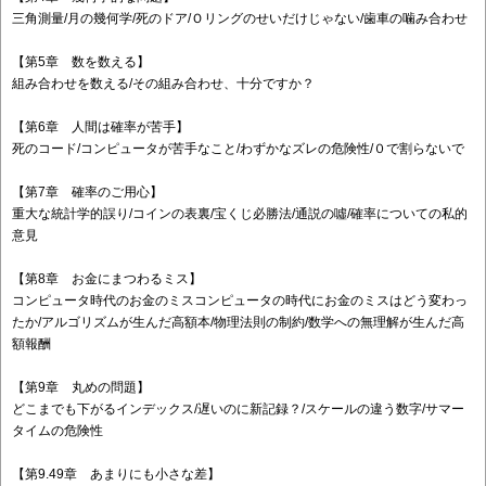
三角測量/月の幾何学/死のドア/Ｏリングのせいだけじゃない/歯車の噛み合わせ
【第5章 数を数える】
組み合わせを数える/その組み合わせ、十分ですか？
【第6章 人間は確率が苦手】
死のコード/コンピュータが苦手なこと/わずかなズレの危険性/０で割らないで
【第7章 確率のご用心】
重大な統計学的誤り/コインの表裏/宝くじ必勝法/通説の噓/確率についての私的
意見
【第8章 お金にまつわるミス】
コンピュータ時代のお金のミスコンピュータの時代にお金のミスはどう変わっ
たか/アルゴリズムが生んだ高額本/物理法則の制約/数学への無理解が生んだ高
額報酬
【第9章 丸めの問題】
どこまでも下がるインデックス/遅いのに新記録？/スケールの違う数字/サマー
タイムの危険性
【第9.49章 あまりにも小さな差】