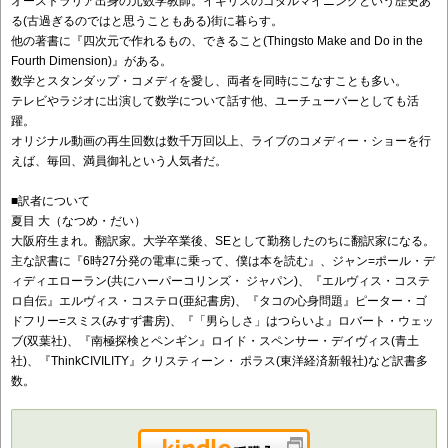
オーストラリア出身の元数学教師。イギリスのゴダルマイニングという歴史あ
る(古過ぎるのではと思うこともある)街に暮らす。
他の著書に『四次元で作れるもの、できること(Thingsto Make and Do in the
Fourth Dimension)』がある。
数学とスタンダップ・コメディを愛し、両者を同時にこなすことも多い。
テレビやラジオに出演して数学について話す他、ユーチューバーとしても活
躍。
オリジナル動画の再生回数は数千万回以上、ライブのコメディー・ショーを行
えば、毎回、満員御礼という人気者だ。
■訳者について
夏目 大（なつめ・だい）
大阪府生まれ。翻訳家。大学卒業後、SEとして勤務したのちに翻訳家になる。
主な訳書に『6時27分発の電車に乗って、僕は本を読む』、ジャン=ポール・デ
ィディエローラン(共にハーパーコリンズ・ ジャパン)、『エルヴィス・コステ
ロ自伝』エルヴィス・コステロ(亜紀書房)、『タコの心身問題』ピーター・ゴ
ドフリー=スミス(みすず書房)、『「男らしさ」はつらいよ』ロバート・ウェッ
ブ(双葉社)、『南極探検とペンギン』ロイド・スペンサー・デイヴィス(青土
社)、『ThinkCIVILITY』クリスティーン・ ポラス(東洋経済新報社)など訳書多
数。