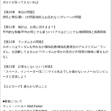
ボルトが合ってさえいれば
【第10章 単位の問題】
摂氏と華氏/重(・)大問題/値札もお忘れなく/グレーンの問題
【第11章 統計は、お気に召すまま？】
平均的な制服/平均が同じでも違う/バイアスはどこにでも/相関関係と因果関係
【第12章 ランダムさの問題】
ロボットはランダムを作れるか/擬似乱数/擬似乱数発生のアルゴリズム/「ラン
ダム」を誤解してませんか？/ランダムか否かの見分け方/現実の物体に勝るもの
なし
【第13章 計算をしないという対策】
「スペース」インベーダー/五〇〇マイル先までしか届かないｅメール/コンピュ
ータと交流しよう
【エピローグ】過ちから学ぶこと
■著者について
マット・パーカー Matt Parker