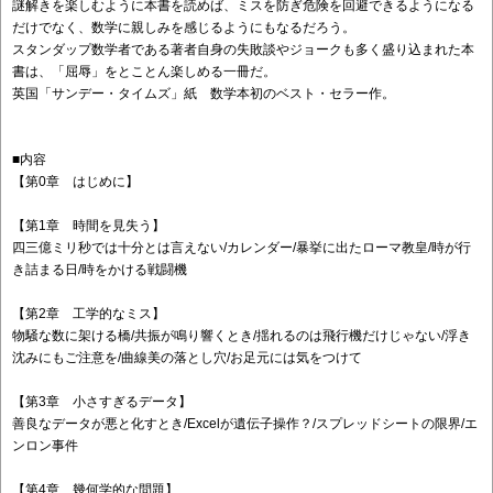
謎解きを楽しむように本書を読めば、ミスを防ぎ危険を回避できるようになる
だけでなく、数学に親しみを感じるようにもなるだろう。
スタンダップ数学者である著者自身の失敗談やジョークも多く盛り込まれた本
書は、「屈辱」をとことん楽しめる一冊だ。
英国「サンデー・タイムズ」紙 数学本初のベスト・セラー作。
■内容
【第0章 はじめに】
【第1章 時間を見失う】
四三億ミリ秒では十分とは言えない/カレンダー/暴挙に出たローマ教皇/時が行
き詰まる日/時をかける戦闘機
【第2章 工学的なミス】
物騒な数に架ける橋/共振が鳴り響くとき/揺れるのは飛行機だけじゃない/浮き
沈みにもご注意を/曲線美の落とし穴/お足元には気をつけて
【第3章 小さすぎるデータ】
善良なデータが悪と化すとき/Excelが遺伝子操作？/スプレッドシートの限界/エ
ンロン事件
【第4章 幾何学的な問題】