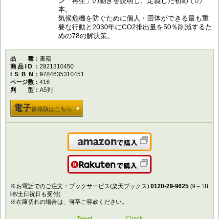
ン「再生」の動きを説明し、定義した初めての
本。
気候危機を防ぐために個人・団体ができる最も重
要な行動と2030年にCO2排出量を50％削減するた
めの78の解決策。
品種
書籍
商品ID
2821310450
ISBN
9784635310451
ページ数
416
判型
A5判
電子
書籍版はこちら
Amazonで購入
楽天で購入
※お電話でのご注文：ブックサービス(楽天ブックス)
0120-29-9625
(9～18
時/土日祝日も受付)
※在庫切れの場合は、何卒ご容赦ください。
Tweet
Check