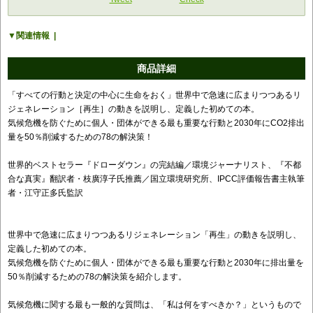
関連情報
商品詳細
「すべての行動と決定の中心に生命をおく」世界中で急速に広まりつつあるリ
ジェネレーション［再生］の動きを説明し、定義した初めての本。
気候危機を防ぐために個人・団体ができる最も重要な行動と2030年にCO2排出
量を50％削減するための78の解決策！
世界的ベストセラー『ドローダウン』の完結編／環境ジャーナリスト、『不都
合な真実』翻訳者・枝廣淳子氏推薦／国立環境研究所、IPCC評価報告書主執筆
者・江守正多氏監訳
世界中で急速に広まりつつあるリジェネレーション「再生」の動きを説明し、
定義した初めての本。
気候危機を防ぐために個人・団体ができる最も重要な行動と2030年に排出量を
50％削減するための78の解決策を紹介します。
気候危機に関する最も一般的な質問は、「私は何をすべきか？」というもので