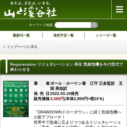
山と溪谷社
キーワード検索
最新刊一覧
発売予定一覧
シリーズ一覧
トップページに戻る
Regeneration リジェネレーション 再生 気候危機を今の世代で
終わらせる
著者
ポール・ホーケン著 江守 正多監訳 五
頭 美知訳
発売日
2022.03.19発売
販売価格
3,080円
(本体2,800円+税10％)
『DRAWDOWNドローダウン』に続く気候危機へ
の新アプローチ！
世界中で急速に広まりつつあるリジェネレーショ