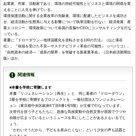
起業家、作家、活動家であり、環境の持続可能性とビジネスと環境の関係を変
えることに人生を捧げている。
環境保護活動に関する企業改革の先駆者。環境に配慮したビジネスを成功さ
せ、経済活動が生態系に与える影響について執筆活動を行ない、経済発展、産
業エコロジー、環境政策について各国の首脳やCEOにコンサルティングを行な
っている。
著書に『ドローダウン―地球温暖化を逆転させる100の方法』（山と溪谷
社）、『祝福を受けた不安―サステナビリティ革命の可能性』（バジリコ）、
『自然資本の経済―「成長の限界」を突破する新産業革命』（日本経済新聞出
版）ほか。
関連情報
■本書を学校に寄贈します
本書『リジェネレーション［再生］』と、同じ著者の『ドローダウン』
2冊を学校に寄贈するプロジェクトを、一般社団法人ワンジェネレーシ
ョン（東京都中央区銀座6丁目6番1号5階）が主催で行なっています。
次世代を担う子どもたちに、急激な気候変動や自然災害が原因でウツや
自殺が広まっているというニュースを耳にしたことがある人もいるでし
ょう。
「かわいそうだから、子どもを産みたくない」という少女の声も話題と