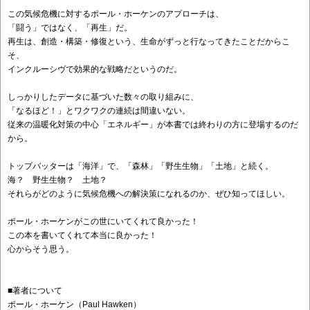
この気候危機に対するポール・ホーケンのアプローチは、
「闘う」ではなく、「再生」だ。
再生は、創造・構築・修復という、生命がずっと行なってきたことだからこ
そ、
インクルーシヴで効果的な戦略だというのだ。
しっかりしたデータに基づいた数々の取り組みに、
「なるほど！」とワクワクの連続は間違いない。
従来の温暖化対策の中心「エネルギー」が本書では終わりの方に登場するのだ
から。
トップバッターは「海洋」で、「森林」「野生生物」「土地」と続く。
海？ 野生生物？ 土地？
それらがどのように気候危機への解決策になれるのか、ぜひ知ってほしい。
ポール・ホーケンがこの世にいてくれて良かった！
この本を書いてくれて本当に良かった！
心からそう思う。
■著者について
ポール・ホーケン（Paul Hawken）