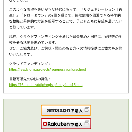
なりました。
このような希望を失いがちな時代にあって、『リジェネレーション［再
生］』『ドローダウン』の2冊を通じて、気候危機を回避できる科学的
な根拠と具体的な方策を提示することで、子どもたちに希望を届けたい
と願っています。
現在、クラウドファンディングを通じた資金集めと同時に、寄贈先の学
校を募る活動を進めています。
ぜひ、ご協力及び、ご興味・関心のある方への情報提供にご協力をお願
いいたします。
クラウドファンディング：
https://readyfor.jp/projects/regenerationforschool
書籍寄贈先の学校の募集：
https://76auto.biz/ddjc/registp/entryform15.htm
Amazonで購入
楽天で購入