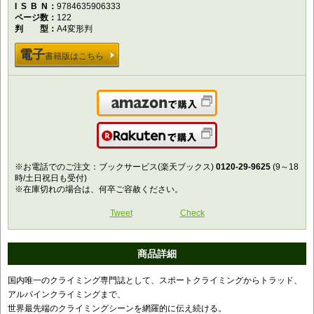
ISBN
9784635906333
ページ数
122
判型
A4変形判
電子
書籍版はこちら
Amazonで購入
楽天で購入
※お電話でのご注文：ブックサービス(楽天ブックス)
0120-29-9625
(9～18
時/土日祝日も受付)
※在庫切れの場合は、何卒ご容赦ください。
Tweet
Check
商品詳細
国内唯一のクライミング専門誌として、スポートクライミングからトラッド、
アルパインクライミングまで、
世界最先端のクライミングシーンを網羅的に伝え続ける。