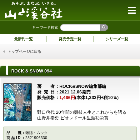
山と溪谷社
キーワード検索
最新刊一覧
発売予定一覧
シリーズ一覧
トップページに戻る
ROCK & SNOW 094
著者
ROCK&SNOW編集部編
発売日
2021.12.06発売
販売価格
1,466円
(本体1,333円+税10％)
野口啓代 20年間の競技人生とこれからを語る
山野井泰史 ピオレドール生涯功労賞
品種
雑誌・ムック
商品ID
2821906330