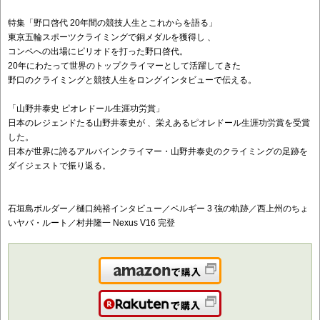
特集「野口啓代 20年間の競技人生とこれからを語る」
東京五輪スポーツクライミングで銅メダルを獲得し 、
コンペへの出場にピリオドを打った野口啓代。
20年にわたって世界のトップクライマーとして活躍してきた
野口のクライミングと競技人生をロングインタビューで伝える。
「山野井泰史 ピオレドール生涯功労賞」
日本のレジェンドたる山野井泰史が 、栄えあるピオレドール生涯功労賞を受賞
した。
日本が世界に誇るアルパインクライマー・山野井泰史のクライミングの足跡を
ダイジェストで振り返る。
石垣島ボルダー／樋口純裕インタビュー／ベルギー 3 強の軌跡／西上州のちょ
いヤバ・ルート／村井隆一 Nexus V16 完登
Amazonで購入
楽天で購入