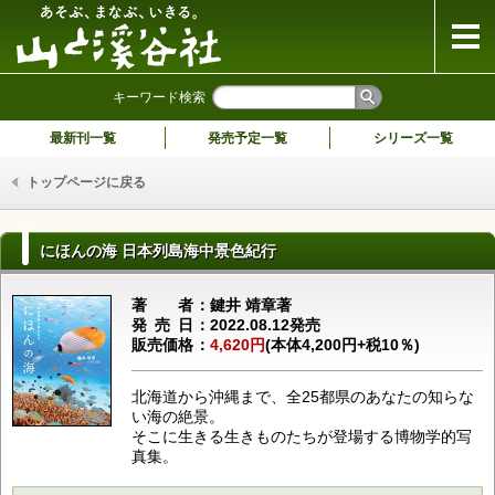
山と溪谷社
キーワード検索
最新刊一覧
発売予定一覧
シリーズ一覧
トップページに戻る
にほんの海 日本列島海中景色紀行
著者
鍵井 靖章著
発売日
2022.08.12発売
販売価格
4,620円
(本体4,200円+税10％)
北海道から沖縄まで、全25都県のあなたの知らな
い海の絶景。
そこに生きる生きものたちが登場する博物学的写
真集。