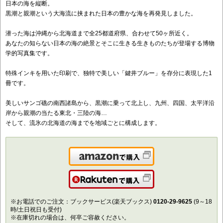
日本の海を縦断。
黒潮と親潮という大海流に挟まれた日本の豊かな海を再発見しました。
潜った海は沖縄から北海道まで全25都道府県、合わせて50ヶ所近く。
あなたの知らない日本の海の絶景とそこに生きる生きものたちが登場する博物
学的写真集です。
特殊インキを用いた印刷で、独特で美しい「鍵井ブルー」を存分に表現した1
冊です。
美しいサンゴ礁の南西諸島から、黒潮に乗って北上し、九州、四国、太平洋沿
岸から親潮の当たる東北・三陸の海…
そして、流氷の北海道の海までを地域ごとに構成します。
Amazonで購入
楽天で購入
※お電話でのご注文：ブックサービス(楽天ブックス)
0120-29-9625
(9～18
時/土日祝日も受付)
※在庫切れの場合は、何卒ご容赦ください。