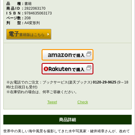
品種
書籍
商品ID
2822063170
ISBN
9784635063173
ページ数
208
判型
A4変形判
電子
書籍版はこちら
Amazonで購入
楽天で購入
※お電話でのご注文：ブックサービス(楽天ブックス)
0120-29-9625
(9～18
時/土日祝日も受付)
※在庫切れの場合は、何卒ご容赦ください。
Tweet
Check
商品詳細
世界中の美しい海中風景を撮影してきた水中写真家・鍵井靖章さんが、改めて