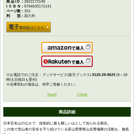
商品ID
2822172140
ISBN
9784635172141
ページ数
352
判型
四六判
電子
書籍版はこちら
Amazonで購入
楽天で購入
※お電話でのご注文：ブックサービス(楽天ブックス)
0120-29-9625
(9～18
時/土日祝日も受付)
※在庫切れの場合は、何卒ご容赦ください。
Tweet
Check
商品詳細
日本百名山のなかで、技術的に最も難しい山として知られる剱岳。
この地で登山者の安全を守り続けている富山県警察山岳警備隊の活動を、徹底