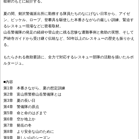
取材のもとに紹介する。
夏の間、剱沢警備派出所に勤務する隊員たちのなにげない日常から、アイゼ
ン、ピッケル、ロープ、登攀具を駆使した本番さながらの厳しい訓練、緊迫す
るレスキュー現場などに密着取材。
山岳警備隊の発足の経緯や登山史に残る悲惨な遭難事例と救助の実態、そして
芦峅寺ガイドから受け継ぐ伝統など、50年以上のレスキューの歴史も振りかえ
る。
もたらされる救助要請に、全力で対応するレスキュー部隊の活動を描いたルポ
ルタージュ。
■内容
第1章 本番さながら、夏の想定訓練
第2章 富山県警察山岳警備隊とは
第3章 夏の長い日
第4章 警備隊の原点
第5章 命と命のはざまで
第6章 空か地上か
第7章 剱岳の冬
第8章 より安全な山のために
第9章 新しい山のシーズン