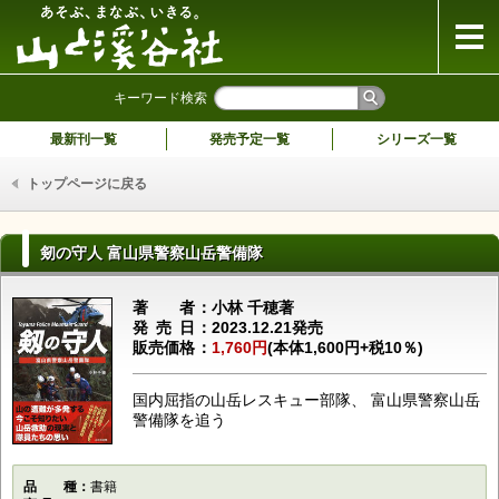
山と溪谷社
キーワード検索
最新刊一覧
発売予定一覧
シリーズ一覧
トップページに戻る
剱の守人 富山県警察山岳警備隊
著者
小林 千穂著
発売日
2023.12.21発売
販売価格
1,760円
(本体1,600円+税10％)
国内屈指の山岳レスキュー部隊、 富山県警察山岳
警備隊を追う
品種
書籍