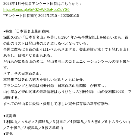
2023年1月号読者アンケート回答はこちらから：
https://forms.gle/bAGZvWK6eHbbXoYG9
*アンケート回答期間 2022/12/15～2023/01/15
●特集「日本百名山最新案内」
深田久弥が『日本百名山』を著した1964 年から半世紀以上を経たいまも、百
の山のリストは登山者のよき道しるべとなっている。
全国に散らばる百の山々はレベルもさまざま。登山経験が浅くても登れる山も
あるし、目標となる山もある。
だれもが知る百山の名は、登山者同士のコミュニケーションツールの役も果た
す。
さて、その日本百名山。
本特集では各山の魅力を美しい写真とともに紹介。
プランニングと記録は別冊付録「日本百名山地図帳」が役立つ。
山小屋など登山関連の最新情報はもうひとつの別冊付録「山の便利帳2023」で
網羅する。
すべての登山者に愛読・愛用してほしい完全保存版の新年特別号。
●北海道
1 利尻山／＜ルポ＞2 羅臼岳／3 斜里岳／4 阿寒岳／5 大雪山／6 トムラウシ山
／7 十勝岳／8 幌尻岳／9 後方羊蹄山
●東北