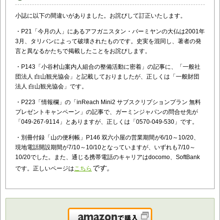
小誌に以下の間違いがありました。お詫びして訂正いたします。
・P21「今月の人」にあるアフガニスタン・バーミヤンの大仏は2001年
3月、タリバンによって破壊されたものです。史実を混同し、著者の発
言と異なるかたちで掲載したことをお詫びします。
・P143「小谷村山案内人組合の整備活動に密着」の記事に、「
一般社
団法人 白山観光協会」と記載しておりましたが、正しくは「一般財団
法人 白山観光協会」です。
・P223「情報欄」の「inReach Mini2 サブスクリプションプラン 無料
プレゼントキャンペーン」の記事で、ガーミンジャパンの問合せ先が
「049-267-9114」とありますが、正しくは「0570-049-530」です。
・別冊付録「山の便利帳」P146 双六小屋の営業期間が6/10～10/20、
現地電話開設期間が7/10～10/10となっていますが、いずれも7/10～
10/20でした。また、通じる携帯電話のキャリアはdocomo、SoftBank
です。
です。正しいページは
こちら