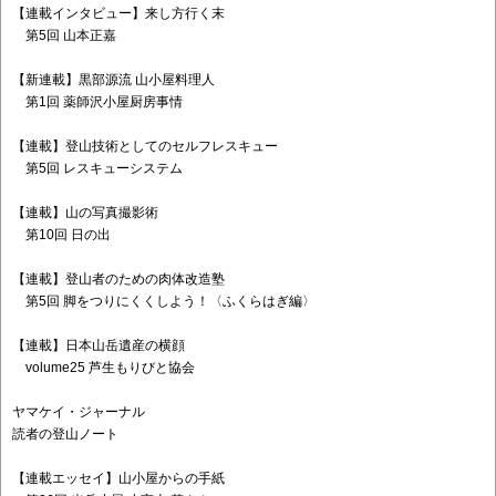
【連載インタビュー】来し方行く末
第5回 山本正嘉
【新連載】黒部源流 山小屋料理人
第1回 薬師沢小屋厨房事情
【連載】登山技術としてのセルフレスキュー
第5回 レスキューシステム
【連載】山の写真撮影術
第10回 日の出
【連載】登山者のための肉体改造塾
第5回 脚をつりにくくしよう！〈ふくらはぎ編〉
【連載】日本山岳遺産の横顔
volume25 芦生もりびと協会
ヤマケイ・ジャーナル
読者の登山ノート
【連載エッセイ】山小屋からの手紙