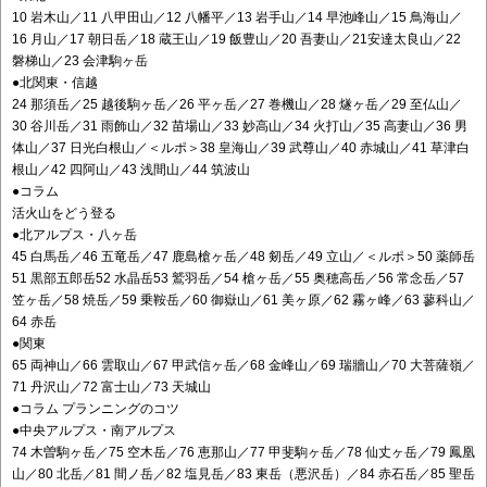
10 岩木山／11 八甲田山／12 八幡平／13 岩手山／14 早池峰山／15 鳥海山／
16 月山／17 朝日岳／18 蔵王山／19 飯豊山／20 吾妻山／21安達太良山／22
磐梯山／23 会津駒ヶ岳
●北関東・信越
24 那須岳／25 越後駒ヶ岳／26 平ヶ岳／27 巻機山／28 燧ヶ岳／29 至仏山／
30 谷川岳／31 雨飾山／32 苗場山／33 妙高山／34 火打山／35 高妻山／36 男
体山／37 日光白根山／＜ルポ＞38 皇海山／39 武尊山／40 赤城山／41 草津白
根山／42 四阿山／43 浅間山／44 筑波山
●コラム
活火山をどう登る
●北アルプス・八ヶ岳
45 白馬岳／46 五竜岳／47 鹿島槍ヶ岳／48 剱岳／49 立山／＜ルポ＞50 薬師岳
51 黒部五郎岳52 水晶岳53 鷲羽岳／54 槍ヶ岳／55 奥穂高岳／56 常念岳／57
笠ヶ岳／58 焼岳／59 乗鞍岳／60 御嶽山／61 美ヶ原／62 霧ヶ峰／63 蓼科山／
64 赤岳
●関東
65 両神山／66 雲取山／67 甲武信ヶ岳／68 金峰山／69 瑞牆山／70 大菩薩嶺／
71 丹沢山／72 富士山／73 天城山
●コラム プランニングのコツ
●中央アルプス・南アルプス
74 木曽駒ヶ岳／75 空木岳／76 恵那山／77 甲斐駒ヶ岳／78 仙丈ヶ岳／79 鳳凰
山／80 北岳／81 間ノ岳／82 塩見岳／83 東岳（悪沢岳）／84 赤石岳／85 聖岳