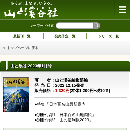
山と溪谷社
キーワード検索
最新刊一覧
発売予定一覧
シリーズ一覧
トップページに戻る
山と溪谷 2023年1月号
著者
山と溪谷編集部編
発売日
2022.12.15発売
販売価格
1,320円
(本体1,200円+税10％)
●特集「日本百名山最新案内」
●別冊付録1「日本百名山地図帳」
●別冊付録2「山の便利帳2023」