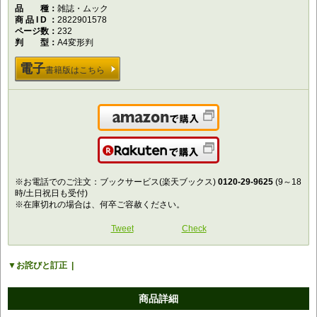
品種
雑誌・ムック
商品ID
2822901578
ページ数
232
判型
A4変形判
電子
書籍版はこちら
Amazonで購入
楽天で購入
※お電話でのご注文：ブックサービス(楽天ブックス)
0120-29-9625
(9～18
時/土日祝日も受付)
※在庫切れの場合は、何卒ご容赦ください。
Tweet
Check
お詫びと訂正
商品詳細