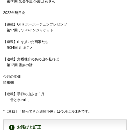
第26回 光岳小屋 小宮山 花さん
2022年総目次
【連載】GTR ホーボージュンプレゼンツ
第57回 アルパインジャケット
【連載】山を描いた画家たち
第34回 辻 まこと
【連載】角幡唯介のあの山を登れば
第12回 雪崩の話
今月の本棚
情報欄
【連載】季節の山歩き 1月
「雪と氷の山」
*【連載】「帰ってきた避難小屋」は今月はお休みです。
お詫びと訂正