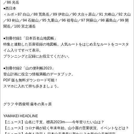
／86 光岳
●西日本
＜ルポ＞87 白山／88 荒島岳／89 伊吹山／90 大台ヶ原山／91 大峰山／92 大山
／93 剣山／94 石鎚山／95 九重山／96 祖母山／97 阿蘇山／98 霧島山／99 開
聞岳／100 宮之浦岳
●別冊付録1「日本百名山地図帳」
特集と連動した百座収録の地図帳。人気ルートをはじめ主なルートをコースタ
イム入りですべて表示。
プランニングと記録にお役立てください。
●別冊付録2「山の便利帳2023」
登山計画に役立つ情報満載のデータブック。
PDF 版も無料ダウンロード可能！
スマホに入れて持ち歩きましょう。
グラフ 中西俊明 厳冬の美ヶ原
YAMAKEI HEADLINE
【ニュース】山名に干支、標高2023m――今年登りたい山は？
【ニュース】コロナ禍が続く年末年始。山小屋の営業状況、イベントなどは？