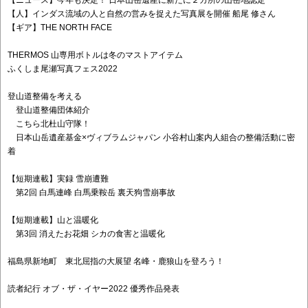
【ニュース】今年も決定！ 日本山岳遺産に新たに２カ所の山岳地認定
【人】インダス流域の人と自然の営みを捉えた写真展を開催 船尾 修さん
【ギア】THE NORTH FACE
THERMOS 山専用ボトルは冬のマストアイテム
ふくしま尾瀬写真フェス2022
登山道整備を考える
登山道整備団体紹介
こちら北杜山守隊！
日本山岳遺産基金×ヴィブラムジャパン 小谷村山案内人組合の整備活動に密
着
【短期連載】実録 雪崩遭難
第2回 白馬連峰 白馬乗鞍岳 裏天狗雪崩事故
【短期連載】山と温暖化
第3回 消えたお花畑 シカの食害と温暖化
福島県新地町 東北屈指の大展望 名峰・鹿狼山を登ろう！
読者紀行 オブ・ザ・イヤー2022 優秀作品発表