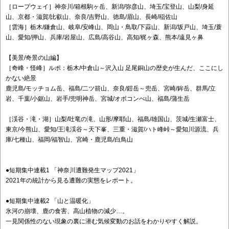
［ロープウェイ］神奈川/箱根駒ヶ岳、新潟/弥彦山、埼玉/宝登山、山梨/身延
山、京都・滋賀/比叡山、奈良/吉野山、徳島/眉山、長崎/稲佐山
［雲海］栃木/鎌倉山、岐阜/安峰山、岡山・鳥取/下蒜山、新潟/坂戸山、埼玉/蓑
山、愛知/押山、兵庫/岩屋山、広島/高谷山、高知/梶ヶ森、熊本/遠見ヶ鼻
【美景/奇景の山編】
［奇峰・怪峰］ルポ：栃木/中倉山～沢入山 足尾銅山の歴史が生んだ、ここにし
かない絶景
鹿児島/モッチョム岳、福島/二ツ箭山、奈良/鎧岳～兜岳、宮崎/鉾岳、群馬/立
岩、千葉/小鋸山、岩手/兜明神岳、宮城/オボコンべ山、福島/蒲生岳
［渓谷・滝・湖］山梨/吐竜の滝、山形/摩耶山、福島/雄国山、茨城/生瀬富士、
東京/今熊山、愛知/王滝渓谷～天下峯、三重・滋賀/ハト峰峠～愛知川源流、兵
庫/七種山、福岡/福智山、宮崎・鹿児島/白鳥山
●短期集中連載1 「神奈川遭難発生マップ2021」
2021年の統計から見る遭難の実態をレポート。
●短期集中連載2 「山と温暖化」
氷河の崩壊、鹿の食害、高山植物の減少…。
一見関係性のない現象の裏に潜む気候変動のお話をわかりやすく解説。