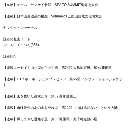
【ルポ】チーム・ヤマケイ参戦 SEA TO SUMMIT鳥海山大会
【連載】日本山岳遺産の横顔 Volume23 五箇山自然文化研究会
ヤマケイ・ジャーナル
読者の登山ノート
でこでこてっぺん(356)
読者紀行
【連載エッセイ】山小屋からの手紙 第24回 大鳥池避難小屋 佐藤征勝
【連載】GTR ホーボージュンプレゼンツ 第55回 インサレーションジャケッ
ト
【連載】山を描いた画家たち 第32回 加藤泰三
【連載】角幡唯介のあの山を登れば 第11回 〈山は逃げない〉という大嘘
【連載】帰ってきた避難小屋 第35回 乗鞍・奥千町避難小屋