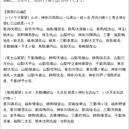
気軽に、ふらりと、出かけてみてはいかがでしょう。
【展望の山編】
［パノラマ展望］ルポ：神奈川/高取山～仏果山～経ヶ岳 丹沢の峰々と青き湖を
望む三山絶景ハイク
新潟/光明山、岩手/片羽山、福島/蓬田岳、群馬/大原鐘ヶ山、群馬/稲含山、埼玉/
柏木山、長野/陣馬形山、埼玉/丸山、山梨/中山、神奈川/陣馬山、三重・滋賀/御
池岳～鈴北岳、岐阜/簗谷山、岐阜・三重/多度山、京都/大文字山、奈良/薊岳、
京都/鍋塚～千丈ヶ嶽、鳥取/豪円山、佐賀/天山、長崎/絹笠山
［富士山展望］千葉/御殿山、静岡/天城山、山梨/毛無山、静岡/浜石岳、山梨/三
方分山、山梨/大平山、山梨/百蔵山、山梨/中之倉峠展望台、千葉/烏場山、東京
都/大岳山、山梨/新倉山、山梨/甘利山、東京/川苔山、東京/鷹ノ巣山、神奈川/檜
洞丸～犬越路、山梨/今倉山、静岡/玄岳、神奈川/丸岳、神奈川/芦ノ湖西岸歩
道、千葉/伊予が岳、
［海/島展望］ルポ：京都/磯砂山・久次岳 絶景と神社を訪ねて、いざ天女伝説
の地へ！
香川/碁石山、福井/青葉山、静岡/寝姿山、宮城/金華山、三重/局ヶ頂、福井/野坂
岳、香川/紫雲出山、新潟/角田山、神奈川/高松山、新潟/金北山、三重/天狗倉
山、岩手/鯨山、静岡/高通山、兵庫/摩耶山、三重/灯明山、静岡/巣雲山、千葉/魚
見塚、福岡/二丈岳、熊本/太郎丸嶽・次郎丸嶽