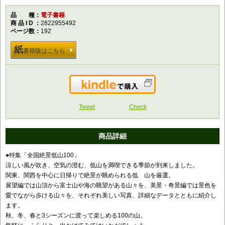
品種
電子書籍
商品ID
2822955492
ページ数
192
紙
書籍版はこちら
Kindleで購入
Tweet
Check
商品詳細
●特集「全国絶景低山100」
涼しい風が吹き、空気の澄む、低山を満喫できる季節が到来しました。
関東、関西を中心に日帰りで絶景が眺められる低 山を厳選。
展望編では山頂から富士山や海の眺望がある山々を、美景・奇景編では景色を
愛でながら歩ける山々を、それぞれ美しい写真、詳細なデータとともに紹介し
ます。
秋、冬、春と3シーズンに渡って楽しめる100の山。