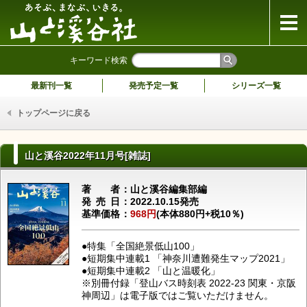
山と溪谷社
キーワード検索
最新刊一覧
発売予定一覧
シリーズ一覧
トップページに戻る
山と溪谷2022年11月号[雑誌]
著者
山と溪谷編集部編
発売日
2022.10.15発売
基準価格
968円
(本体880円+税10％)
●特集「全国絶景低山100」
●短期集中連載1 「神奈川遭難発生マップ2021」
●短期集中連載2 「山と温暖化」
※別冊付録「登山バス時刻表 2022-23 関東・京阪
神周辺」は電子版ではご覧いただけません。