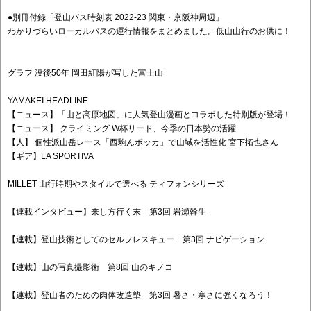
●別冊付録「登山バス時刻表 2022-23 関東・京阪神周辺」
わかりづらいローカルバスの運行情報をまとめました。低山山行のお供に！
グラフ 没後50年 岡田紅陽が写した富士山
YAMAKEI HEADLINE
【ニュース】「山と高原地図」に人気登山漫画とコラボした特別版が登場！
【ニュース】 クライミング W杯リード、今季の日本勢の活躍
【人】 個性派山岳レース「西駒んボッカ」で山域を活性化 宮下拓也さん
【ギア】LA SPORTIVA
MILLET 山行時期やスタイルで選べる ティフォンシリーズ
【連載インタビュー】来し方行く末 第3回 岩瀬幹生
【連載】登山技術としてのセルフレスキュー 第3回 ナビゲーション
【連載】山の写真撮影術 第8回 山のキノコ
【連載】登山者のための肉体改造塾 第3回 暑さ・寒さに強くなろう！