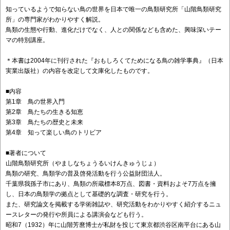
知っているようで知らない鳥の世界を日本で唯一の鳥類研究所「山階鳥類研究
所」の専門家がわかりやすく解説。
鳥類の生態や行動、進化だけでなく、人との関係なども含めた、興味深いテー
マの特別講座。
＊本書は2004年に刊行された『おもしろくてためになる鳥の雑学事典』（日本
実業出版社）の内容を改定して文庫化したものです。
■内容
第1章 鳥の世界入門
第2章 鳥たちの生きる知恵
第3章 鳥たちの歴史と未来
第4章 知って楽しい鳥のトリビア
■著者について
山階鳥類研究所（やましなちょうるいけんきゅうじょ）
鳥類の研究、鳥類学の普及啓発活動を行う公益財団法人。
千葉県我孫子市にあり、鳥類の所蔵標本8万点、図書・資料およそ7万点を擁
し、日本の鳥類学の拠点として基礎的な調査・研究を行う。
また、研究論文を掲載する学術雑誌や、研究活動をわかりやすく紹介するニュ
ースレターの発行や所員による講演会なども行う。
昭和7（1932）年に山階芳麿博士が私財を投じて東京都渋谷区南平台にある山