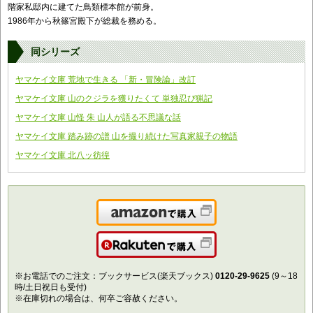
階家私邸内に建てた鳥類標本館が前身。
1986年から秋篠宮殿下が総裁を務める。
同シリーズ
ヤマケイ文庫 荒地で生きる 「新・冒険論」改訂
ヤマケイ文庫 山のクジラを獲りたくて 単独忍び猟記
ヤマケイ文庫 山怪 朱 山人が語る不思議な話
ヤマケイ文庫 踏み跡の譜 山を撮り続けた写真家親子の物語
ヤマケイ文庫 北八ッ彷徨
Amazonで購入
楽天で購入
※お電話でのご注文：ブックサービス(楽天ブックス)
0120-29-9625
(9～18
時/土日祝日も受付)
※在庫切れの場合は、何卒ご容赦ください。