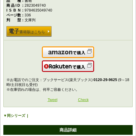
品種
書籍
商品ID
2823049740
ISBN
9784635049740
ページ数
336
判型
文庫判
電子
書籍版はこちら
Amazonで購入
楽天で購入
※お電話でのご注文：ブックサービス(楽天ブックス)
0120-29-9625
(9～18
時/土日祝日も受付)
※在庫切れの場合は、何卒ご容赦ください。
Tweet
Check
同シリーズ
商品詳細