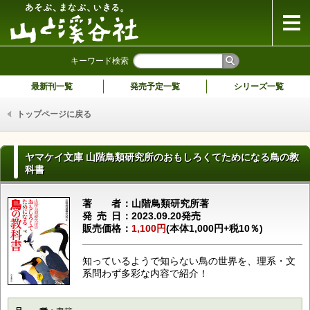
山と溪谷社
キーワード検索
最新刊一覧
発売予定一覧
シリーズ一覧
トップページに戻る
ヤマケイ文庫 山階鳥類研究所のおもしろくてためになる鳥の教
科書
著者
山階鳥類研究所著
発売日
2023.09.20発売
販売価格
1,100円
(本体1,000円+税10％)
知っているようで知らない鳥の世界を、理系・文
系問わず多彩な内容で紹介！