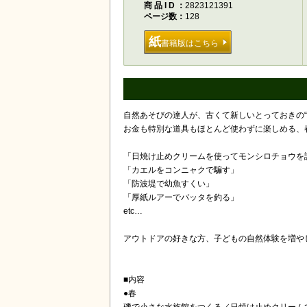
商品ID
2823121391
ページ数
128
紙
書籍版はこちら
自然あそびの達人が、古くて新しいとっておきの“あ
お金も特別な道具もほとんど使わずに楽しめる、
「日焼け止めクリームを使ってモンシロチョウを
「カエルをコンニャクで騙す」
「防波堤で幼魚すくい」
「厚紙ルアーでバッタを釣る」
etc…
アウトドアの好きな方、子どもの自然体験を増や
■内容
●春