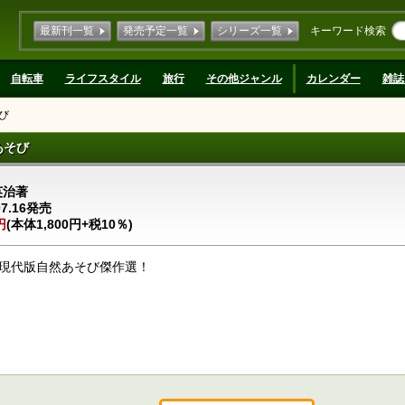
最新刊一覧
発売予定一覧
シリーズ一覧
キーワード検索
自転車
ライフスタイル
旅行
その他ジャンル
カレンダー
雑誌
び
あそび
英治著
07.16発売
円
(本体1,800円+税10％)
現代版自然あそび傑作選！