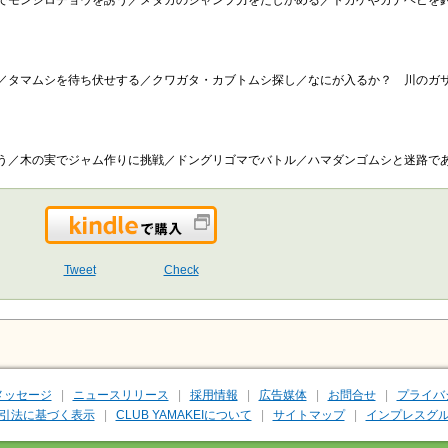
でモンシロチョウを誘う／メダカのジャンプ力をたしかめる／トカゲやカナヘビを
／タマムシを待ち伏せする／クワガタ・カブトムシ探し／なにが入るか？ 川のガ
う／木の実でジャム作りに挑戦／ドングリゴマでバトル／ハマダンゴムシと迷路で
Kindleで購入
Tweet
Check
メッセージ
ニュースリリース
採用情報
広告媒体
お問合せ
プライバ
引法に基づく表示
CLUB YAMAKEIについて
サイトマップ
インプレスグル