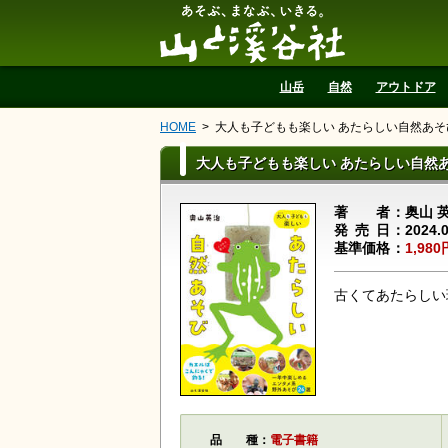
山と溪谷社
山岳
自然
アウトドア
HOME
大人も子どもも楽しい あたらしい自然あそ
大人も子どもも楽しい あたらしい自然
著者
奥山 
発売日
2024.
基準価格
1,980
古くてあたらしい
品種
電子書籍