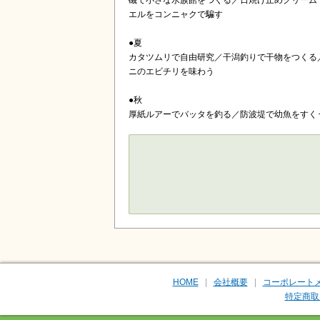
磯で小さな水族館をつくる／日焼け止めクリーム
エルをコンニャクで騙す
●夏
カタツムリで自由研究／干潟釣りで干物をつくる
ニのエビチリを味わう
●秋
厚紙ルアーでバッタを釣る／防波堤で幼魚をすく
HOME
会社概要
コーポレート
特定商取