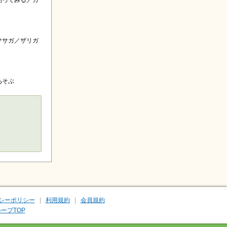
釣ってみる／カ
ササガ／ザリガ
あそぶ
シーポリシー
利用規約
会員規約
ープTOP