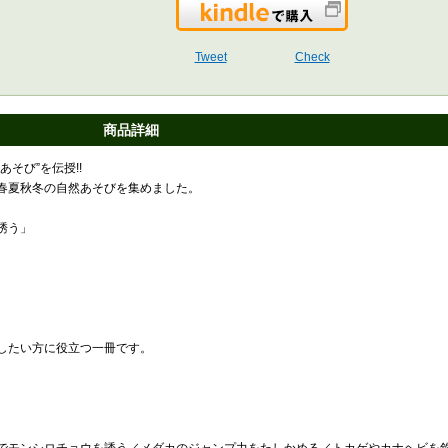
Kindleで購入
Tweet
Check
商品詳細
そび”を伝授!!
春夏秋冬の自然あそびを集めました。
誘う」
したい方に役立つ一冊です。