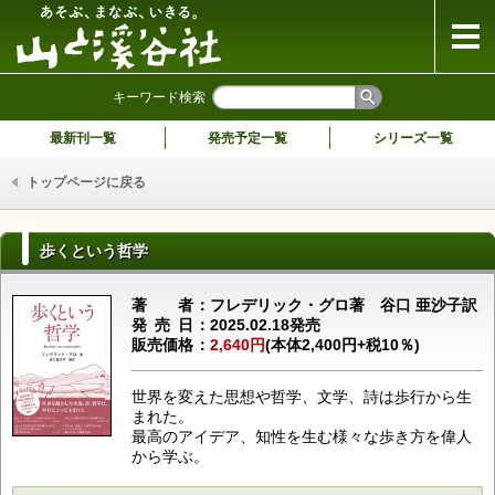
山と溪谷社
キーワード検索
最新刊一覧
発売予定一覧
シリーズ一覧
トップページに戻る
歩くという哲学
著者
フレデリック・グロ著 谷口 亜沙子訳
発売日
2025.02.18発売
販売価格
2,640円
(本体2,400円+税10％)
世界を変えた思想や哲学、文学、詩は歩行から生
まれた。
最高のアイデア、知性を生む様々な歩き方を偉人
から学ぶ。