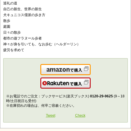
巡礼の道
自己の新生、世界の新生
犬キュニコス儒派の歩き方
散歩
庭園
日々の散歩
都市の遊フラヌール歩者
神々が身を引いても、なお歩む（ヘルダーリン）
疲労を求めて
Amazonで購入
楽天で購入
※お電話でのご注文：ブックサービス(楽天ブックス)
0120-29-9625
(9～18
時/土日祝日も受付)
※在庫切れの場合は、何卒ご容赦ください。
Tweet
Check