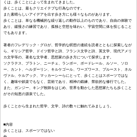
くは、歩くことによって生まれてきました。
歩くことは、最もクリエイテブな行為なのです。
また素晴らしいアイデアを出す歩き方にも様々なものがあります。
歩くことは、単なる機械的な繰り返しの動作以上のものであり、自由の体験で
あり、緩慢さの練習であり、孤独と空想を味わい、宇宙空間に体を投じること
でもあります。
著者のフレデリック・グロが、哲学的な瞑想の連続を読者とともに探索しなが
ら、ギリシア哲学、ドイツ哲学と詩、フランス文学と詩、英文学、現代アメリ
カ文学等の、著名な文学者、思想家の歩き方について探求します。
ソクラテス、プラトン、ニーチェ、ランボー、ボードレール、ルソー、ソロ
ー、カント、ヘルダーリン、キルケゴール、ワーズワース、プルースト、ネル
ヴァル、ケルアック、マッカーシーらにとって、歩くことはスポーツではな
く、趣味や娯楽でもなく、芸術であり、精神の鍛練、禁欲的な修行でした。
また、ガンジー、キング牧師をはじめ、世界を動かした思想家たちも歩くこと
がその知恵の源泉でした。
歩くことから生まれた哲学、文学、詩の数々に触れてみましょう。
■内容
歩くことは、スポーツではない
外