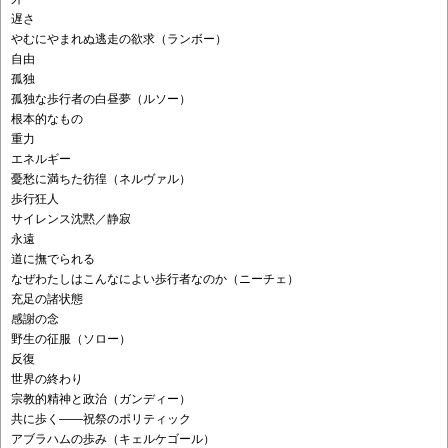
遅さ
やむにやまれぬ逃走の欲求（ランボー）
自由
孤独
孤独な歩行者の白昼夢（ルソー）
根本的なもの
重力
エネルギー
憂愁に満ちた彷徨（ネルヴァル）
歩行狂人
サイレンス沈黙／静寂
永遠
道に撫でられる
なぜわたしはこんなによい歩行者なのか（ニーチェ）
充足の諸状態
感謝の念
野生の征服（ソロー）
反復
世界の終わり
宗教的精神と政治（ガンディー）
共に歩く――祝祭のポリティック
アブラハムの歩み（キェルケゴール）