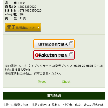
品種
書籍
商品ID
2823350020
ISBN
9784635350020
ページ数
304
判型
A5判
電子
書籍版はこちら
Amazonで購入
楽天で購入
※お電話でのご注文：ブックサービス(楽天ブックス)
0120-29-9625
(9～18
時/土日祝日も受付)
※在庫切れの場合は、何卒ご容赦ください。
Tweet
Check
商品詳細
世界中に影響を与え、世界を動かした思想家、哲学者、作家、詩人の思索の多