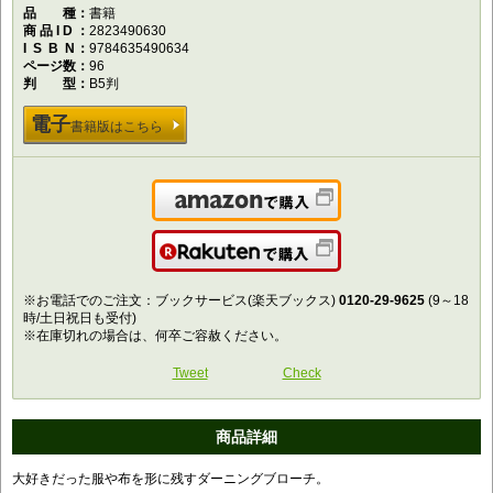
品種
書籍
商品ID
2823490630
ISBN
9784635490634
ページ数
96
判型
B5判
電子
書籍版はこちら
Amazonで購入
楽天で購入
※お電話でのご注文：ブックサービス(楽天ブックス)
0120-29-9625
(9～18
時/土日祝日も受付)
※在庫切れの場合は、何卒ご容赦ください。
Tweet
Check
商品詳細
大好きだった服や布を形に残すダーニングブローチ。