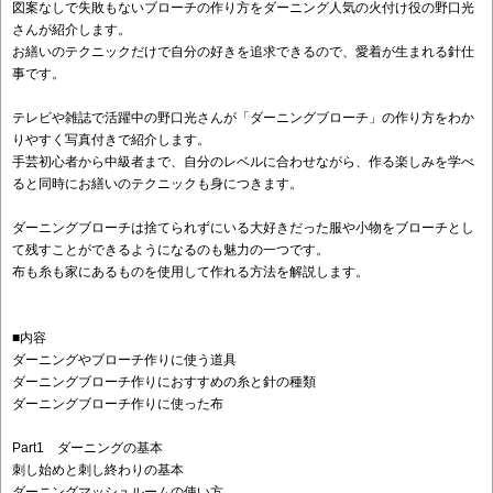
図案なしで失敗もないブローチの作り方をダーニング人気の火付け役の野口光
さんが紹介します。
お繕いのテクニックだけで自分の好きを追求できるので、愛着が生まれる針仕
事です。
テレビや雑誌で活躍中の野口光さんが「ダーニングブローチ」の作り方をわか
りやすく写真付きで紹介します。
手芸初心者から中級者まで、自分のレベルに合わせながら、作る楽しみを学べ
ると同時にお繕いのテクニックも身につきます。
ダーニングブローチは捨てられずにいる大好きだった服や小物をブローチとし
て残すことができるようになるのも魅力の一つです。
布も糸も家にあるものを使用して作れる方法を解説します。
■内容
ダーニングやブローチ作りに使う道具
ダーニングブローチ作りにおすすめの糸と針の種類
ダーニングブローチ作りに使った布
Part1 ダーニングの基本
刺し始めと刺し終わりの基本
ダーニングマッシュルームの使い方