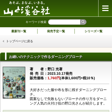
山と溪谷社
キーワード検索
最新刊一覧
発売予定一覧
シリーズ一覧
トップページに戻る
お繕いのテクニックで作るダーニングブローチ
著者
野口 光著
発売日
2023.10.17発売
販売価格
1,760円
(本体1,600円+税10％)
大好きだった服や布を形に残すダーニングブロー
チ。
図案なしで失敗もないブローチの作り方をダーニ
ング人気の火付け役の野口光さんが紹介します。