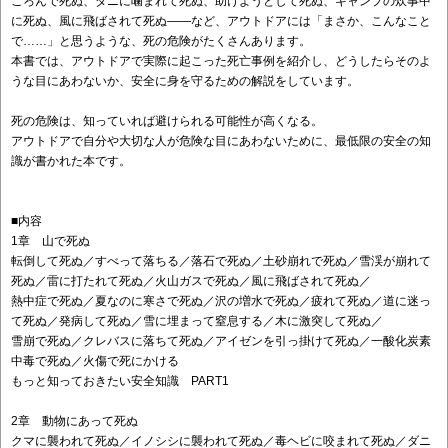
ころんで死ぬ、ダニに噛まれて死ぬ、助けようとして死ぬ、キャンプの炊事中
に死ぬ、風に飛ばされて死ぬ——など、アウトドアには「まさか、こんなこと
で……」と思うような、死の危険がたくさんあります。
本書では、アウトドアで実際に起こった死亡事例を紹介し、どうしたらそのよ
うな目にあわないか、安全に身を守るための解説をしています。
死の危険は、知っていれば避けられる可能性が高くなる。
アウトドアで自分や大切な人が危険な目にあわないために、最低限の安全の知
識が書かれた本です。
■内容
1章 山で死ぬ
転倒して死ぬ／すべって落ちる／落石で死ぬ／土砂崩れで死ぬ／雪渓が崩れて
死ぬ／雷に打たれて死ぬ／火山ガスで死ぬ／風に飛ばされて死ぬ／
熱中症で死ぬ／夏なのに寒さで死ぬ／沢の増水で死ぬ／疲れて死ぬ／道に迷っ
て死ぬ／発病して死ぬ／雪に埋まって窒息する／木に激突して死ぬ／
雪崩で死ぬ／クレバスに落ちて死ぬ／アイゼンを引っ掛けて死ぬ／一酸化炭素
中毒で死ぬ／火傷で死にかける
もっと知っておきたい安全知識 PART1
2章 動物にあって死ぬ
クマに襲われて死ぬ／イノシシに襲われて死ぬ／毒ヘビに咬まれて死ぬ／ダニ