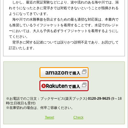
しかし、最近の実証実験などにより、波や流れのある海や川では、溺
れそうになったときに背浮きでは対処できないということが指摘される
ようになってきています。
海や川での水難事故を防止するための最も適切な対応策は、本書内で
も推奨しているライフジャケットを着用することです。水辺でのレジャ
ーにおいては、大人も子供も必ずライフジャケットを着用するようにし
てください。
背浮きに関する記述については誤りかつ説明不足であり、お詫びして
訂正いたします。
Amazonで購入
楽天で購入
※お電話でのご注文：ブックサービス(楽天ブックス)
0120-29-9625
(9～18
時/土日祝日も受付)
※在庫切れの場合は、何卒ご容赦ください。
Tweet
Check