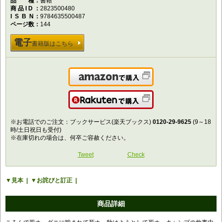
品種
書籍
商品ID
2823500480
ISBN
9784635500487
ページ数
144
電子
書籍版はこちら
Amazonで購入
楽天で購入
※お電話でのご注文：ブックサービス(楽天ブックス)
0120-29-9625
(9～18
時/土日祝日も受付)
※在庫切れの場合は、何卒ご容赦ください。
Tweet
Check
見本
お詫びと訂正
商品詳細