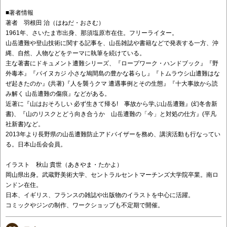
■著者情報
著者 羽根田 治（はねだ・おさむ）
1961年、さいたま市出身、那須塩原市在住。フリーライター。
山岳遭難や登山技術に関する記事を、山岳雑誌や書籍などで発表する一方、沖
縄、自然、人物などをテーマに執筆を続けている。
主な著書にドキュメント遭難シリーズ、『ロープワーク・ハンドブック』『野
外毒本』『パイヌカジ 小さな鳩間島の豊かな暮らし』『トムラウシ山遭難はな
ぜ起きたのか』(共著)『人を襲うクマ 遭遇事例とその生態』『十大事故から読
み解く 山岳遭難の傷痕』などがある。
近著に『山はおそろしい 必ず生きて帰る! 事故から学ぶ山岳遭難』(幻冬舎新
書)、『山のリスクとどう向き合うか 山岳遭難の「今」と対処の仕方』(平凡
社新書)など。
2013年より長野県の山岳遭難防止アドバイザーを務め、講演活動も行なってい
る。日本山岳会会員。
イラスト 秋山 貴世（あきやま・たかよ）
岡山県出身。武蔵野美術大学、セントラルセントマーチンズ大学院卒業。南ロ
ンドン在住。
日本、イギリス、フランスの雑誌や出版物のイラストを中心に活躍。
コミックやジンの制作、ワークショップも不定期で開催。