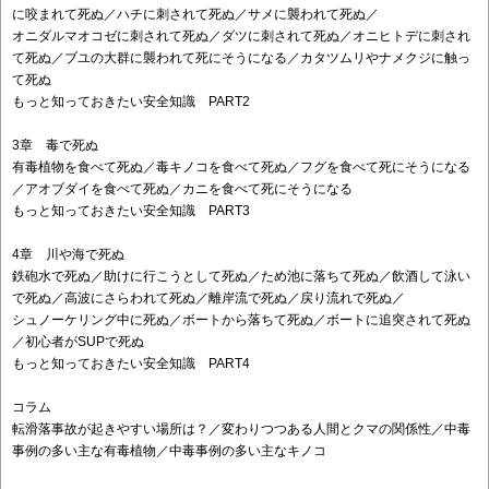
に咬まれて死ぬ／ハチに刺されて死ぬ／サメに襲われて死ぬ／
オニダルマオコゼに刺されて死ぬ／ダツに刺されて死ぬ／オニヒトデに刺され
て死ぬ／ブユの大群に襲われて死にそうになる／カタツムリやナメクジに触っ
て死ぬ
もっと知っておきたい安全知識 PART2
3章 毒で死ぬ
有毒植物を食べて死ぬ／毒キノコを食べて死ぬ／フグを食べて死にそうになる
／アオブダイを食べて死ぬ／カニを食べて死にそうになる
もっと知っておきたい安全知識 PART3
4章 川や海で死ぬ
鉄砲水で死ぬ／助けに行こうとして死ぬ／ため池に落ちて死ぬ／飲酒して泳い
で死ぬ／高波にさらわれて死ぬ／離岸流で死ぬ／戻り流れで死ぬ／
シュノーケリング中に死ぬ／ボートから落ちて死ぬ／ボートに追突されて死ぬ
／初心者がSUPで死ぬ
もっと知っておきたい安全知識 PART4
コラム
転滑落事故が起きやすい場所は？／変わりつつある人間とクマの関係性／中毒
事例の多い主な有毒植物／中毒事例の多い主なキノコ