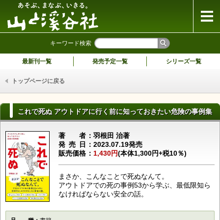
山と溪谷社
キーワード検索
最新刊一覧
発売予定一覧
シリーズ一覧
トップページに戻る
これで死ぬ アウトドアに行く前に知っておきたい危険の事例集
著者
羽根田 治著
発売日
2023.07.19発売
販売価格
1,430円
(本体1,300円+税10％)
まさか、こんなことで死ぬなんて。
アウトドアでの死の事例53から学ぶ、最低限知ら
なければならない安全の話。