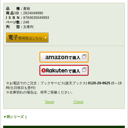
品種
書籍
商品ID
2824049990
ISBN
9784635049993
ページ数
248
判型
文庫判
電子
書籍版はこちら
Amazonで購入
楽天で購入
※お電話でのご注文：ブックサービス(楽天ブックス)
0120-29-9625
(9～18
時/土日祝日も受付)
※在庫切れの場合は、何卒ご容赦ください。
Tweet
Check
同シリーズ