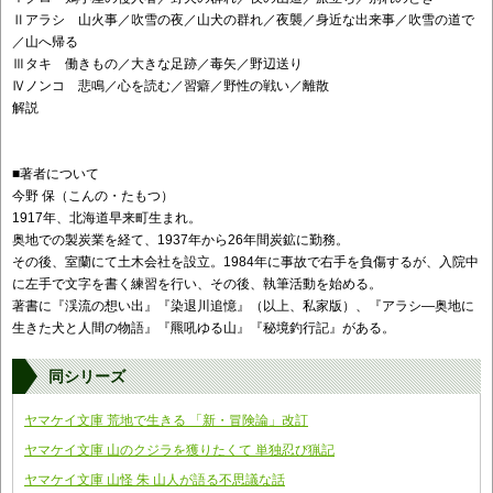
Ⅱアラシ 山火事／吹雪の夜／山犬の群れ／夜襲／身近な出来事／吹雪の道で
／山へ帰る
Ⅲタキ 働きもの／大きな足跡／毒矢／野辺送り
Ⅳノンコ 悲鳴／心を読む／習癖／野性の戦い／離散
解説
■著者について
今野 保（こんの・たもつ）
1917年、北海道早来町生まれ。
奥地での製炭業を経て、1937年から26年間炭鉱に勤務。
その後、室蘭にて土木会社を設立。1984年に事故で右手を負傷するが、入院中
に左手で文字を書く練習を行い、その後、執筆活動を始める。
著書に『渓流の想い出』『染退川追憶』（以上、私家版）、『アラシ―奥地に
生きた犬と人間の物語』『羆吼ゆる山』『秘境釣行記』がある。
同シリーズ
ヤマケイ文庫 荒地で生きる 「新・冒険論」改訂
ヤマケイ文庫 山のクジラを獲りたくて 単独忍び猟記
ヤマケイ文庫 山怪 朱 山人が語る不思議な話