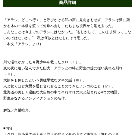
商品詳細
---
「アラシ、どこへ行く」と呼びかける私の声に見向きもせず、アラシは沢に架
かる木の一本橋を渡って対岸へ走り、たちまち視界から消え去った。
こんなことは今までのアラシにはなかった。”もしかして、このまま帰ってこな
いのではないか。” 私は何故とはなしにそう思った。
（本文「アラシ」より）
---
川で溺れかかった今野少年を救ったクロ（Ⅰ）。
嵐の夜に迷い込んできた山犬・アラシとの絆と野生の掟に従い訪れる別れ
（Ⅱ）。
大熊をも倒したという勇猛果敢なタキの話（Ⅲ）。
人と驚くほど意思を通じ合わせることのできたノンコのこと（Ⅳ）。
北海道の美しく過酷な大自然の中でそれぞれの犬と刻まれる4つの物語。
野生みなぎるノンフィクションの名作。
解説／角幡唯介。
■内容
Ⅰクロ 鶏小屋の侵入者／野犬の群れ／夜の山道／旅立ち／別れのとき