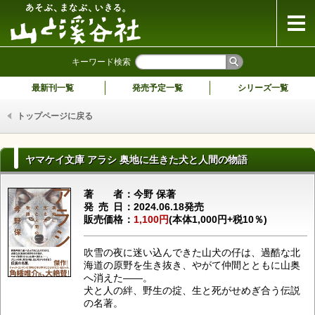
山と溪谷社
キーワード検索
最新刊一覧
発売予定一覧
シリーズ一覧
トップページに戻る
ヤマケイ文庫 アラシ 奥地に生きた犬と人間の物語
著者
今野 保著
発売日
2024.06.18発売
販売価格
1,100円
(本体1,000円+税10％)
吹雪の夜に迷い込んできた山犬の仔は、過酷な北
海道の原野を生き抜き、やがて仲間とともに山奥
へ消えた――。
犬と人の絆、野生の掟、生と死がせめぎ合う伝説
の名著。