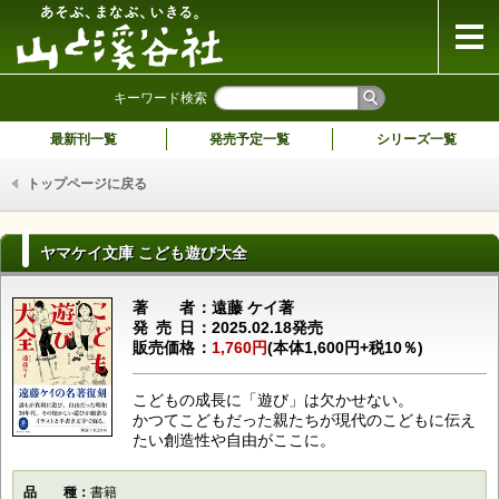
山と溪谷社
キーワード検索
最新刊一覧
発売予定一覧
シリーズ一覧
トップページに戻る
ヤマケイ文庫 こども遊び大全
著者
遠藤 ケイ著
発売日
2025.02.18発売
販売価格
1,760円
(本体1,600円+税10％)
こどもの成長に「遊び」は欠かせない。
かつてこどもだった親たちが現代のこどもに伝え
たい創造性や自由がここに。
品種
書籍