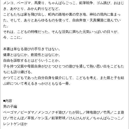
メンコ、ベーゴマ、馬乗り、ちゃんばらごっこ、鉛筆戦争、ゴム跳び、おはじ
き、あやとり、みかん釣りなどなど。
こどもたちは家を飛び出し、町内の路地や裏の空き地、神社の境内に集まっ
た。そして、ありとあらゆるものを使って、自由奔放・天真爛漫に遊んでい
た。
それは、こどもの特権だった。そんな活気に満ちた元気いっぱいの日々が、
今、ここに。
本書は単なる遊びの手引きではない。
健康とはなにか。創造性とはなにか。
自由を謳歌するとはどういうことか。
子を持つ父親や母親自身がひとつひとつの遊びを通して熱い思い出をこどもた
ちにも語り継げる。
かつてこどもであった自分自身を媒介にして、こどもを考え、また親と子を結
ぶ絆について考えるきっかけともなる一冊。
■内容
男の子編
ベーゴマ／ビーダマ／メンコ／クギ遊び／たが回し／陣地遊び／竹馬／こま遊
び／竹とんぼ／草笛／ケン玉／鉛筆野球／けんけんがえ／ちゃんばらごっこ／
レントゲンほか