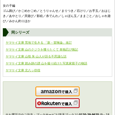
女の子編
ゴム跳び／かごめかごめ／とうりゃんせ／まりつき／石けり／お手玉／おはじ
き／あやとり／貝遊び／影絵／糸でんわ／しゃぼん玉／ままごと／おしゃれ遊
び／みかん釣りほか
同シリーズ
ヤマケイ文庫 荒地で生きる 「新・冒険論」改訂
ヤマケイ文庫 山のクジラを獲りたくて 単独忍び猟記
ヤマケイ文庫 山怪 朱 山人が語る不思議な話
ヤマケイ文庫 踏み跡の譜 山を撮り続けた写真家親子の物語
ヤマケイ文庫 北八ッ彷徨
Amazonで購入
楽天で購入
※お電話でのご注文：ブックサービス(楽天ブックス)
0120-29-9625
(9～18