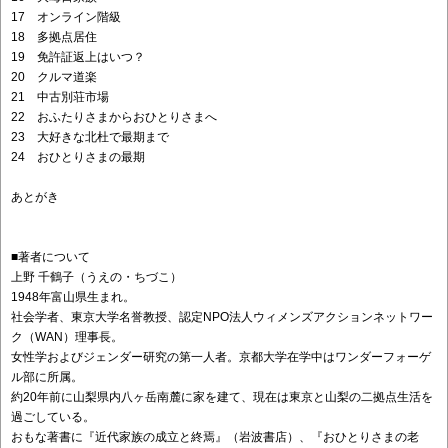
17 オンライン階級
18 多拠点居住
19 免許証返上はいつ？
20 クルマ道楽
21 中古別荘市場
22 おふたりさまからおひとりさまへ
23 大好きな北杜で最期まで
24 おひとりさまの最期
あとがき
■著者について
上野 千鶴子（うえの・ちづこ）
1948年富山県生まれ。
社会学者、東京大学名誉教授、認定NPO法人ウィメンズアクションネットワー
ク（WAN）理事長。
女性学およびジェンダー研究の第一人者。京都大学在学中はワンダーフォーゲ
ル部に所属。
約20年前に山梨県内八ヶ岳南麓に家を建て、現在は東京と山梨の二拠点生活を
過ごしている。
おもな著書に『近代家族の成立と終焉』（岩波書店）、『おひとりさまの老