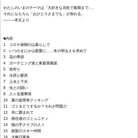
わたしのいまのテーマは「大好きな北杜で最期まで」。
それにもちろん「おひとりさまでも」が加わる。
―――本文より
■内容
1 コロナ疎開の山暮らしで
2 いつのまにか山梨愛に……冬の明るさを求めて
3 花の季節
4 ガーデニング派と家庭菜園派
5 蛍狩り
6 冷房と暖房
7 上水と下水
8 虫との闘い
9 八ヶ岳鹿事情
10 夏の超簡単クッキング
11 ゴミをどうするか？それが問題だ
12 本に囲まれて
13 移住者のコミュニティ
14 猫の手クラブの人々
15 銀髪のスキー仲間
16 大晦日家族