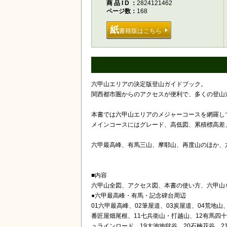
商品ID
2824121462
ページ数
168
紙
書籍版はこちら
六甲山エリアの決定版登山ガイドブック。
関西都市圏からのアクセスが便利で、多くの登山
本書では六甲山エリアのメジャーコースを網羅し
メインコースにはグレード、高低図、累積標高差
六甲最高峰、有馬三山、摩耶山、再度山のほか、
■内容
六甲山全図、アクセス図、本書の使い方、六甲山
●六甲最高峰・有馬・記念碑台周辺
01六甲最高峰、02筆屋道、03炭屋道、04荒地山
番匠屋畑尾根、11七兵衛山・打越山、12有馬四十
ュラインロード、19大池地獄谷、20石楠花谷、2