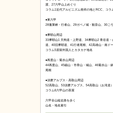
渡、27六甲山上めぐり
コラム1近代アルピニズム発祥の地とRCC、コラ
●東六甲
28蓬莱峡・行者山、29ガベノ城・観音山、30ご
●摩耶山周辺
33摩耶山1 天狗道・上野道、34摩耶山2 青谷道
道、40旧摩耶道、41行者尾根、42高雄山・南ド
コラム5居留外国人とカタカナ地名
●再度山・菊水山周辺
44再度山、45錨山・市章山・城山、46菊水山・
尾根
●須磨アルプス・高取山周辺
52高取山、53須磨アルプス、54高取山（お滝道
コラム6六甲山の茶屋
六甲全山縦走路を歩く
山名・地名索引