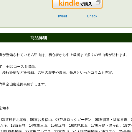
Kindleで購入
Tweet
Check
商品詳細
道が整備されている六甲山は、初心者から中上級者まで多くの登山者が訪れます。
て、全55コースを収録。
、歩行距離などを掲載。六甲の歴史や温泉、茶屋といったコラムも充実。
六甲全山縦走路も紹介します。
を知る
、05道畦谷北尾根、06東お多福山、07芦屋ロックガーデン、08石切道・紅葉谷道、0
八滝、13白石谷、14有馬三山、15船坂谷、16蛇谷北山、17鬼ヶ島・逢ヶ山、18
1地獄谷西尾根、22六甲アルプス、23古寺山、24天狗岩南尾根・油コブシ、25長峰