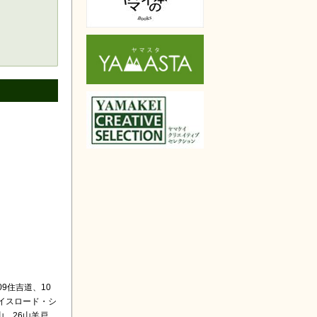
9住吉道、10
アイスロード・シ
山、26山羊戸