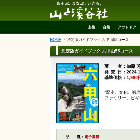
山と溪谷社
山岳
自然
アウトドア
HOME
決定版ガイドブック 六甲山55コース
決定版ガイドブック 六甲山55コース
著者
加藤 
発売日
2024.
基準価格
1,980
”歴史、文化、観
ファミリー、ビギ
品種
電子書籍