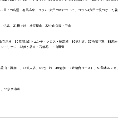
ム2天下の名湯、有馬温泉、コラム3六甲の谷について、コラム4六甲で見つかった花
ろごろ岳、31樫ヶ峰・社家郷山、32北山公園・甲山
・山寺尾根、35摩耶山3 トエンティクロス・穂高湖、36徳川道、37地蔵谷道、38黒岩
ーントリッジ、43炭ヶ谷道・石楠花山・山田道
鍋蓋山・再度山、47仙人谷、48七三峠、49菊水山（鈴蘭台コース）、50菊水ルンゼ
）、55須磨浦道