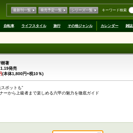
最新刊一覧
発売予定一覧
シリーズ一覧
キーワード検索
自転車
ライフスタイル
旅行
その他ジャンル
カレンダー
雑誌
芳樹著
11.19発売
円
(本体1,800円+税10％)
光スポットも”
ナーから上級者まで楽しめる六甲の魅力を徹底ガイド