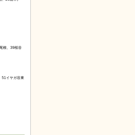
尾根、39桜谷
、51イヤガ谷東