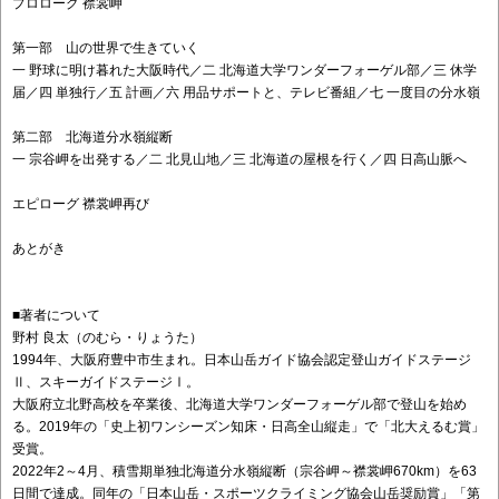
プロローグ 襟裳岬
第一部 山の世界で生きていく
一 野球に明け暮れた大阪時代／二 北海道大学ワンダーフォーゲル部／三 休学
届／四 単独行／五 計画／六 用品サポートと、テレビ番組／七 一度目の分水嶺
第二部 北海道分水嶺縦断
一 宗谷岬を出発する／二 北見山地／三 北海道の屋根を行く／四 日高山脈へ
エピローグ 襟裳岬再び
あとがき
■著者について
野村 良太（のむら・りょうた）
1994年、大阪府豊中市生まれ。日本山岳ガイド協会認定登山ガイドステージ
Ⅱ、スキーガイドステージⅠ。
大阪府立北野高校を卒業後、北海道大学ワンダーフォーゲル部で登山を始め
る。2019年の「史上初ワンシーズン知床・日高全山縦走」で「北大えるむ賞」
受賞。
2022年2～4月、積雪期単独北海道分水嶺縦断（宗谷岬～襟裳岬670km）を63
日間で達成。同年の「日本山岳・スポーツクライミング協会山岳奨励賞」「第