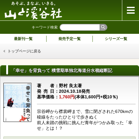
山と溪谷社
キーワード検索
最新刊一覧
発売予定一覧
シリーズ一覧
トップページに戻る
「幸せ」を背負って 積雪期単独北海道分水嶺縦断記
著者
野村 良太著
発売日
2024.10.18発売
基準価格
1,760円
(本体1,600円+税10％)
宗谷岬から襟裳岬まで、雪に閉ざされた670kmの
稜線をたったひとりで歩きぬく
前人未踏の挑戦に挑んだ青年がつかみ取った「幸
せ」とは！？