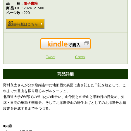
品種
電子書籍
商品ID
2824121500
ページ数
220
紙
書籍版はこちら
Kindleで購入
Tweet
Check
商品詳細
野村良太さんが分水嶺縦走中に地形図の裏面に書き記した日記を柱として、こ
れまでの登山を振り返るルポルタージュ。
北海道大学WV部での登山との出合い、山仲間との登山と単独行の目覚め、知
床・日高の単独冬季縦走、そして北海道登山の総仕上げとしての北海道分水嶺
縦走を達成するまでをつづる。
■内容