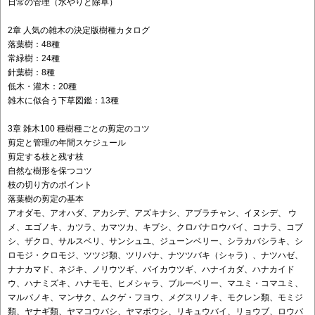
日常の管理（水やりと除草）
2章 人気の雑木の決定版樹種カタログ
落葉樹：48種
常緑樹：24種
針葉樹：8種
低木・灌木：20種
雑木に似合う下草図鑑：13種
3章 雑木100 種樹種ごとの剪定のコツ
剪定と管理の年間スケジュール
剪定する枝と残す枝
自然な樹形を保つコツ
枝の切り方のポイント
落葉樹の剪定の基本
アオダモ、アオハダ、アカシデ、アズキナシ、アブラチャン、イヌシデ、 ウ
メ、エゴノキ、カツラ、カマツカ、キブシ、クロバナロウバイ、コナラ、コブ
シ、ザクロ、サルスベリ、サンシュユ、ジューンベリー、シラカバシラキ、シ
ロモジ・クロモジ、ツツジ類、ツリバナ、ナツツバキ（シャラ）、ナツハゼ、
ナナカマド、ネジキ、ノリウツギ、バイカウツギ、ハナイカダ、ハナカイド
ウ、ハナミズキ、ハナモモ、ヒメシャラ、ブルーベリー、マユミ・コマユミ、
マルバノキ、マンサク、ムクゲ・フヨウ、メグスリノキ、モクレン類、モミジ
類、ヤナギ類、ヤマコウバシ、ヤマボウシ、リキュウバイ、リョウブ、ロウバ