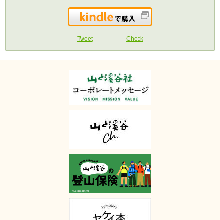
Kindleで購入
Tweet
Check