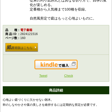
従来の刈り込み式とは異なる切り方で、四季の変
化が楽しめる。
定番種から人気種まで100種を収録。
自然風剪定で庭はもっと心地よいものに。
品種
電子書籍
商品ID
2824121516
ページ数
160
紙
書籍版はこちら
Kindleで購入
Tweet
Check
商品詳細
心地よい庭づくりに欠かせない雑木。
幹のしなやかさや葉の美しさを維持するには定期的な剪定が必要です。