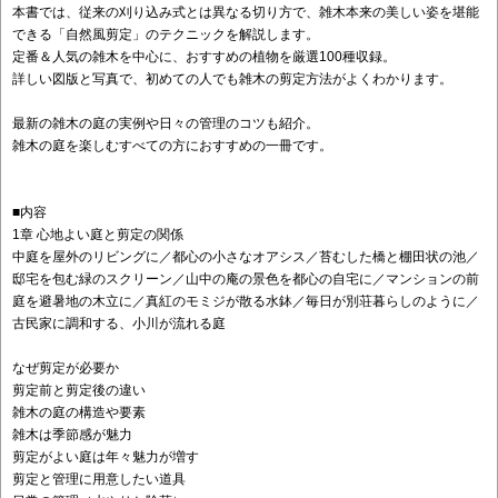
本書では、従来の刈り込み式とは異なる切り方で、雑木本来の美しい姿を堪能
できる「自然風剪定」のテクニックを解説します。
定番＆人気の雑木を中心に、おすすめの植物を厳選100種収録。
詳しい図版と写真で、初めての人でも雑木の剪定方法がよくわかります。
最新の雑木の庭の実例や日々の管理のコツも紹介。
雑木の庭を楽しむすべての方におすすめの一冊です。
■内容
1章 心地よい庭と剪定の関係
中庭を屋外のリビングに／都心の小さなオアシス／苔むした橋と棚田状の池／
邸宅を包む緑のスクリーン／山中の庵の景色を都心の自宅に／マンションの前
庭を避暑地の木立に／真紅のモミジが散る水鉢／毎日が別荘暮らしのように／
古民家に調和する、小川が流れる庭
なぜ剪定が必要か
剪定前と剪定後の違い
雑木の庭の構造や要素
雑木は季節感が魅力
剪定がよい庭は年々魅力が増す
剪定と管理に用意したい道具