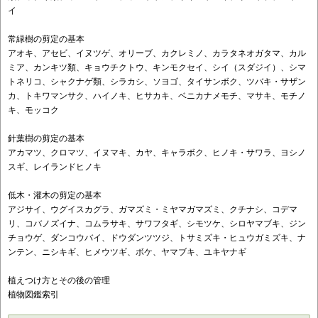
イ
常緑樹の剪定の基本
アオキ、アセビ、イヌツゲ、オリーブ、カクレミノ、カラタネオガタマ、カル
ミア、カンキツ類、キョウチクトウ、キンモクセイ、シイ（スダジイ）、シマ
トネリコ、シャクナゲ類、シラカシ、ソヨゴ、タイサンボク、ツバキ・サザン
カ、トキワマンサク、ハイノキ、ヒサカキ、ベニカナメモチ、マサキ、モチノ
キ、モッコク
針葉樹の剪定の基本
アカマツ、クロマツ、イヌマキ、カヤ、キャラボク、ヒノキ・サワラ、ヨシノ
スギ、レイランドヒノキ
低木・灌木の剪定の基本
アジサイ、ウグイスカグラ、ガマズミ・ミヤマガマズミ、クチナシ、コデマ
リ、コバノズイナ、コムラサキ、サワフタギ、シモツケ、シロヤマブキ、ジン
チョウゲ、ダンコウバイ、ドウダンツツジ、トサミズキ・ヒュウガミズキ、ナ
ンテン、ニシキギ、ヒメウツギ、ボケ、ヤマブキ、ユキヤナギ
植えつけ方とその後の管理
植物図鑑索引