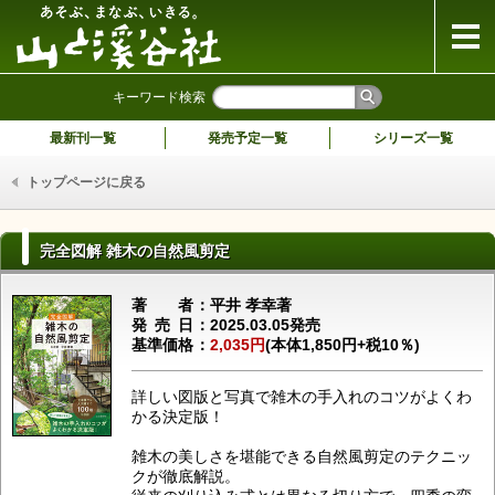
山と溪谷社
キーワード検索
最新刊一覧
発売予定一覧
シリーズ一覧
トップページに戻る
完全図解 雑木の自然風剪定
著者
平井 孝幸著
発売日
2025.03.05発売
基準価格
2,035円
(本体1,850円+税10％)
詳しい図版と写真で雑木の手入れのコツがよくわ
かる決定版！
雑木の美しさを堪能できる自然風剪定のテクニッ
クが徹底解説。