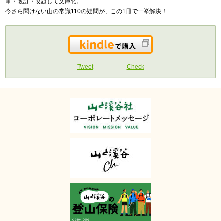
筆・改訂・改題して文庫化。
今さら聞けない山の常識110の疑問が、この1冊で一挙解決！
Kindleで購入
Tweet
Check