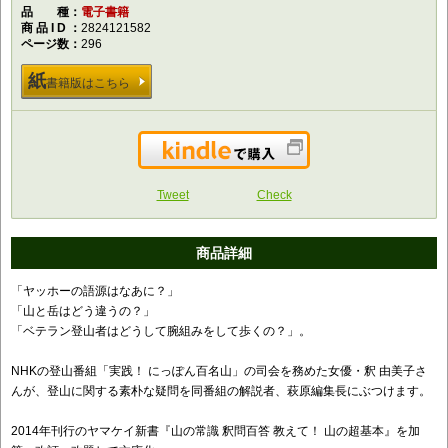
品種
電子書籍
商品ID
2824121582
ページ数
296
紙
書籍版はこちら
Kindleで購入
Tweet
Check
商品詳細
「ヤッホーの語源はなあに？」
「山と岳はどう違うの？」
「ベテラン登山者はどうして腕組みをして歩くの？」。
NHKの登山番組「実践！ にっぽん百名山」の司会を務めた女優・釈 由美子さ
んが、登山に関する素朴な疑問を同番組の解説者、萩原編集長にぶつけます。
2014年刊行のヤマケイ新書『山の常識 釈問百答 教えて！ 山の超基本』を加