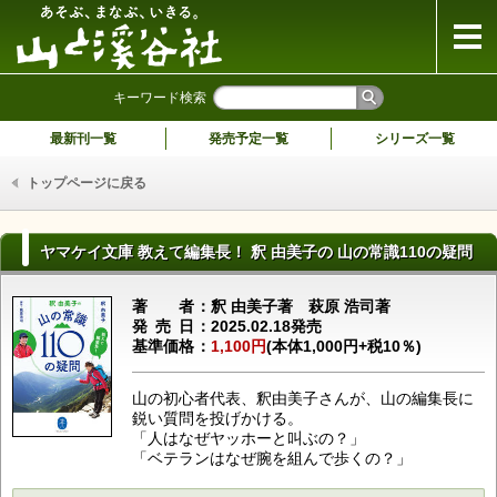
山と溪谷社
キーワード検索
最新刊一覧
発売予定一覧
シリーズ一覧
トップページに戻る
ヤマケイ文庫 教えて編集長！ 釈 由美子の 山の常識110の疑問
著者
釈 由美子著 萩原 浩司著
発売日
2025.02.18発売
基準価格
1,100円
(本体1,000円+税10％)
山の初心者代表、釈由美子さんが、山の編集長に
鋭い質問を投げかける。
「人はなぜヤッホーと叫ぶの？」
「ベテランはなぜ腕を組んで歩くの？」