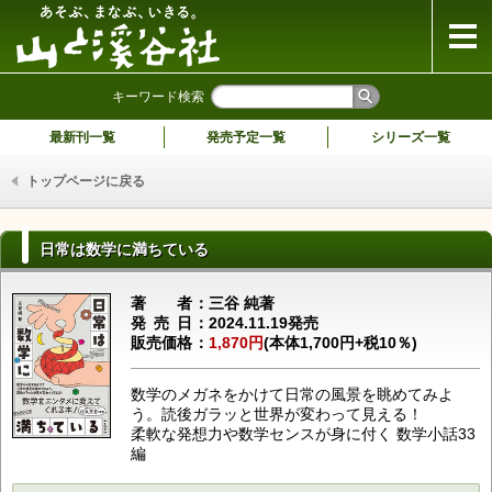
山と溪谷社
キーワード検索
最新刊一覧
発売予定一覧
シリーズ一覧
トップページに戻る
日常は数学に満ちている
著者
三谷 純著
発売日
2024.11.19発売
販売価格
1,870円
(本体1,700円+税10％)
数学のメガネをかけて日常の風景を眺めてみよ
う。読後ガラッと世界が変わって見える！
柔軟な発想力や数学センスが身に付く 数学小話33
編