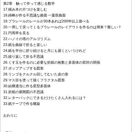
第2章 触って作って感じる数学
17.積み木の片づけを楽しむ
18.綿棒が作る不思議な曲面 一葉双曲面
19.プラレールのレールが30本あれば200年以上遊べる
20.一周して戻ってくるプラレールのレイアウトを作るのは簡単？難しい？
21.円周率を見る
22.ハノイの塔のアルゴリズム
23.紙を曲線で折ると楽しい
24.紙を半分に折り続けると月にも届くというけれど
25.繰り返して折る不思議
26.くす玉を作るのに必要な折紙の枚数と多面体の双対の関係
27.ポップアップする図形
28.リンゴをクルクル回してむいた皮の形
29.マス目を塗って描くフラクタル図形
30.結構適当に作る星型多面体
31.折紙の展開図の不思議
32.レターパックにできるだけたくさん入れるには？
33.紙テープで作る螺旋
おわりに