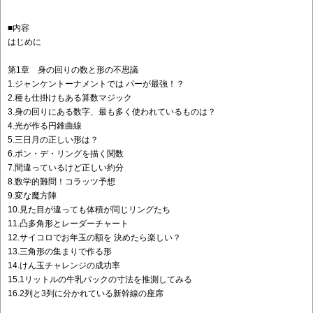
■内容
はじめに
第1章 身の回りの数と形の不思議
1.ジャンケントーナメントでは パーが最強！？
2.種も仕掛けもある算数マジック
3.身の回りにある数字、最も多く使われているものは？
4.光が作る円錐曲線
5.三日月の正しい形は？
6.ポン・デ・リングを描く関数
7.間違っているけど正しい約分
8.数学的難問！コラッツ予想
9.変な魔方陣
10.見た目が違っても体積が同じリングたち
11.凸多角形とレーダーチャート
12.サイコロでお年玉の額を 決めたら楽しい？
13.三角形の集まりで作る形
14.けん玉チャレンジの成功率
15.1リットルの牛乳パックの寸法を推測してみる
16.2列と3列に分かれている新幹線の座席