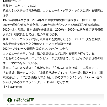
■著者について
三谷 純（みたに・じゅん）
筑波大学システム情報系教授。コンピュータ・グラフィックスに関する研究に
従事。
1975年静岡県生まれ。2004年東京大学大学院博士課程修了、博士（工学）。
2005年理化学研究所研究員。2006年筑波大学システム情報工学研究科講師。
2015年より現職。日本折紙学会評議員。2006年～2009年に科学技術振興機構
さきがけ研究員として折り紙の研究に従事。
映画「シン・ゴジラ」に折り紙展開図を提供したほか、テレビ出演など多数。
令和元年度文化庁文化交流使としてアジア諸国で活動。
2024年プラレール65周年公式アンバサダーに就任。
コンピュータを用いた折り紙の設計技法などに関する研究を行っている。
子どものころから紙工作とコンピュータが大好きで、それがそのまま現在の研
究テーマにつながっている。
著書に『ふしぎな球体・立体折り紙』『立体ふしぎ折り紙』（二見書房）、
『文様折り紙テクニック』『曲線折り紙デザイン』『立体折り紙アート』（日
本評論社）、『C言語 新版 ゼロからはじめるプログラミング』『Python ゼロ
からはじめるプログラミング』（翔泳社）など多数。
【X】@jmitani
お詫びと訂正