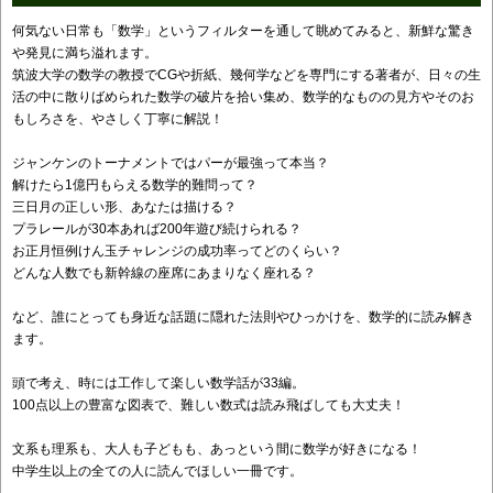
何気ない日常も「数学」というフィルターを通して眺めてみると、新鮮な驚き
や発見に満ち溢れます。
筑波大学の数学の教授でCGや折紙、幾何学などを専門にする著者が、日々の生
活の中に散りばめられた数学の破片を拾い集め、数学的なものの見方やそのお
もしろさを、やさしく丁寧に解説！
ジャンケンのトーナメントではパーが最強って本当？
解けたら1億円もらえる数学的難問って？
三日月の正しい形、あなたは描ける？
プラレールが30本あれば200年遊び続けられる？
お正月恒例けん玉チャレンジの成功率ってどのくらい？
どんな人数でも新幹線の座席にあまりなく座れる？
など、誰にとっても身近な話題に隠れた法則やひっかけを、数学的に読み解き
ます。
頭で考え、時には工作して楽しい数学話が33編。
100点以上の豊富な図表で、難しい数式は読み飛ばしても大丈夫！
文系も理系も、大人も子どもも、あっという間に数学が好きになる！
中学生以上の全ての人に読んでほしい一冊です。