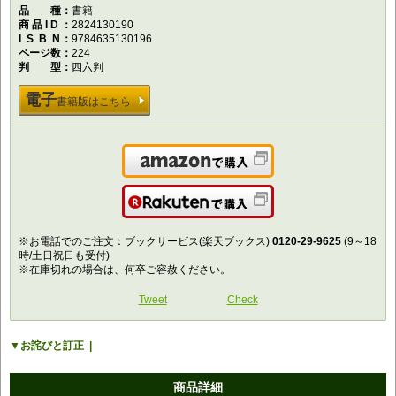
品種
書籍
商品ID
2824130190
ISBN
9784635130196
ページ数
224
判型
四六判
電子
書籍版はこちら
Amazonで購入
楽天で購入
※お電話でのご注文：ブックサービス(楽天ブックス)
0120-29-9625
(9～18
時/土日祝日も受付)
※在庫切れの場合は、何卒ご容赦ください。
Tweet
Check
お詫びと訂正
商品詳細