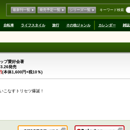
最新刊一覧
発売予定一覧
シリーズ一覧
キーワード検索
自転車
ライフスタイル
旅行
その他ジャンル
カレンダー
雑誌
ップ愛好会著
03.26発売
円
(本体1,600円+税10％)
いこなすトリセツ爆誕！