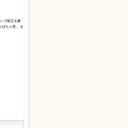
ないで献立を豪
かぼちゃ煮」 を