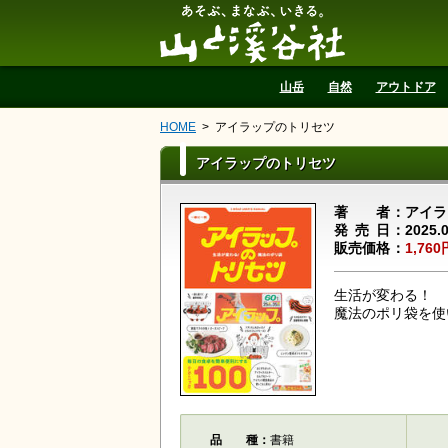
山と溪谷社
山岳
自然
アウトドア
HOME
アイラップのトリセツ
アイラップのトリセツ
著者
アイラ
発売日
2025.
販売価格
1,760
生活が変わる！
魔法のポリ袋を使
品種
書籍