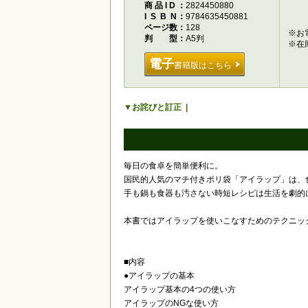
商品ID
2824450880
ISBN
9784635450881
ページ数
128
※お
判型
A5判
※在
電子
書籍版はこちら
お詫びと訂正
毎日の食卓を簡単便利に。
国民的人気のマチ付きポリ袋「アイラップ」は、
手も鍋も食器も汚さない時短レシピは生活を劇的
本書ではアイラップを使いこなすためのテクニッ
■内容
●アイラップの基本
アイラップ基本の4つの使い方
アイラップのNGな使い方