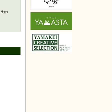
天で購入
も受付)
。