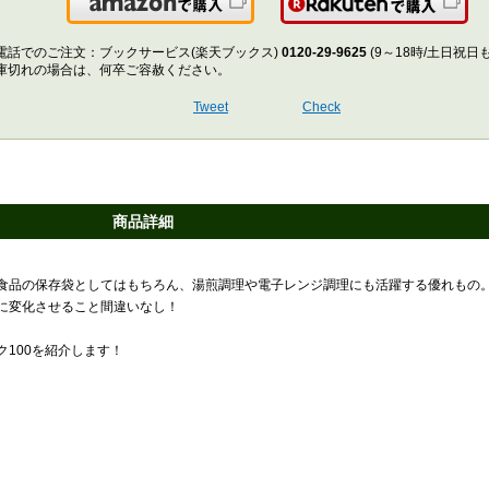
Amazonで購入
楽
電話でのご注文：ブックサービス(楽天ブックス)
0120-29-9625
(9～18時/土日祝日
庫切れの場合は、何卒ご容赦ください。
Tweet
Check
商品詳細
食品の保存袋としてはもちろん、湯煎調理や電子レンジ調理にも活躍する優れもの
に変化させること間違いなし！
ク100を紹介します！