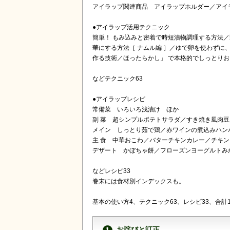
アイラップ関連商品 アイラップホルダー／アイ
●アイラップ活用テクニック
簡単！ もみ込みと密着で時短漬物調理する方法／
華にする方法［ ナムル編 ］／ゆで卵を使わずに
作る技術／ほったらかし」 で本格的でしっとり
などテクニック63
●アイラップレシピ
常備菜 いろいろ浅漬け ほか
副 菜 超シンプルポテトサラダ／すき焼き風肉
メイン しっとり茹で鶏／赤ワインの煮込みハン
主 食 中華おこわ／バターチキンカレー／チキ
デザート かぼちゃ餅／フローズンヨーグルトみ
などレシピ33
巻末には食材別インデックスも。
基本の使い方4、テクニック63、レシピ33、合
お詫びと訂正