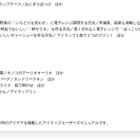
ラップケース／おにぎりぽっけ ほか
野菜の「 いろどりを失わず」 に電子レンジ調理する方法／常備菜、副菜も省略し
、時短でおいしい「 卵サラダ」 を作る方法／煮くずれなく電子レンジで「 ほっこり
おいしいチャーシューを作る方法／ アイラップ１枚で１つのプリン！ ほか
豆腐／キノコのアーリオオーリオ ほか
バーグ／タンドリーチキン ほか
ンライス 茹で卵のせ ほか
かん／アイラップリン
計100のアイデアを掲載したアイラップユーザーズマニュアルです。