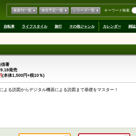
最新刊一覧
発売予定一覧
シリーズ一覧
キーワード検索
自転車
ライフスタイル
旅行
その他ジャンル
カレンダー
雑誌
隆信著
09.18発売
円
(本体1,500円+税10％)
による読図からデジタル機器による読図まで基礎をマスター！