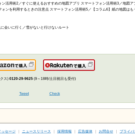
ォン活用術2／すぐに使えるおすすめの地図アプリ スマートフォン活用術3／地図ア
フォンを利用するときの注意点 スマートフォン活用術5／【コラム6】紙の地図はも
魚に会いに行く／雪がないと行けないルート
Amazonで購入
楽天で購入
クス)
0120-29-9625
(9～18時/土日祝日も受付)
Tweet
Check
メッセージ
ニュースリリース
採用情報
広告媒体
お問合せ
プライバ