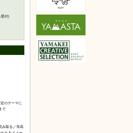
天で購入
も受付)
特定のテーマに
まで
読み取る／等高
かたちをイメー