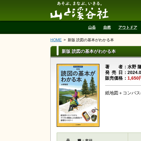
山と溪谷社
山岳
自然
アウトドア
HOME
新版 読図の基本がわかる本
新版 読図の基本がわかる本
著者
水野 
発売日
2024.
販売価格
1,650
紙地図＋コンパス
品種
書籍