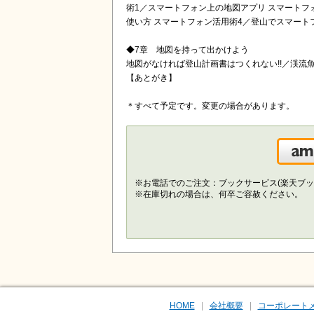
術1／スマートフォン上の地図アプリ スマートフ
使い方 スマートフォン活用術4／登山でスマート
◆7章 地図を持って出かけよう
地図がなければ登山計画書はつくれない!!／渓流
【あとがき】
＊すべて予定です。変更の場合があります。
※お電話でのご注文：ブックサービス(楽天ブッ
※在庫切れの場合は、何卒ご容赦ください。
HOME
会社概要
コーポレート