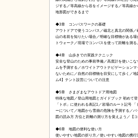
ジする／等高線から谷をイメージする／等高線か
地形図ができるまで
◆3章 コンパスワークの基礎
アウトドアで使うコンパス／磁北と真北の関係／
山の名前を知りたい場合／明確な目標物がある場合
トウォーク／現場でコンパスを使って距離を測る
◆4章 山歩きでの実践テクニック
安全な登山のための事前準備／高度計を使いこな
ムを予測する／ホワイトアウトナビゲーションマ
ないために／自然の目標物を目安にして歩く／地
ム4】テント設営についての注意
◆5章 さまざまなアウトドア用地図
特殊な地図／登山用地図とガイドブック 初めて
「トポ」に使われる表記1／岩場のルート記号 
ーについて／地図から雪崩の危険を予測する／バ
図の読み方 方位と距離の測り方を覚えよう／【
◆6章 地図の便利な使い方
使いやすい地図の折り方／使いやすい地図の携行