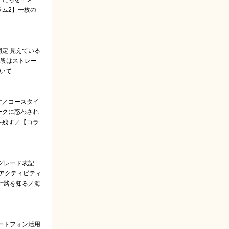
ム2】一枚の
定 見えている
手段はストレー
いて
す／コースタイ
ークに惑わされ
を残す／【コラ
グレード表記
アクティビティ
針路を知る／海
ートフォン活用