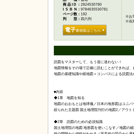
商品ID
2824530780
ISBN
9784635530781
ページ数
192
※お
判型
四六判
※在
電子
書籍版はこちら
読図をマスターして、もう道に迷わない！
地図情報をその場で正確に読むことができれば、
地図の基礎知識や紙地図＋コンパスによる読図法
■内容
◆1章 地図を知る
地図のおおもとは地球儀／日本の地形図はユニバ
絞られた主題図 国土地理院刊行の地図2／アウト
◆2章 読図のための必須知識
国土地理院の地図 地形図を使いこなす／地図の
線の間隔から傾斜がわかる／等高線の凹凸から尾