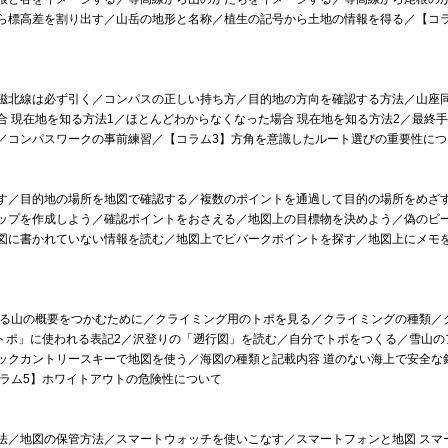
ら標高差を割り出す／山岳の地形と名称／植生の記号から土地の情報を得る／【コラ
磁北線は必ず引く／コンパスの正しい持ち方／目的地の方向を確認する方法／山座同
 現在地を知る方法1／ほとんどわからなくなった場合 現在地を知る方法2／最終
／コンパスワークの事前練習／【コラム3】方角を意識したルート選びの重要性につ
す／目的地の場所を地図で確認する／複数のポイントを通過して目的の場所をめざ
ップを作成しよう／確認ポイントをおさえる／地図上の目標物を決めよう／偽のピ
図に書かれていない情報を読む／地図上でビバークポイントを探す／地図上にメモ
登る山の概要をつかむために／クライミング用のトポを見る／クライミングの種類／
「トポ」に使われる表記2／沢登りの「遡行図」を読む／自分でトポをつくる／雪山の
ックカントリースキーで地図を使う／海図の種類と記載内容 道のない海上で安全な
コラム5】ホワイトアウトの危険性について
法／地図の保管方法／スマートウォッチを使いこなす／スマートフォンと地図 スマ