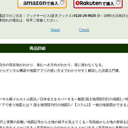
Amazonで購入
楽
電話でのご注文：ブックサービス(楽天ブックス)
0120-29-9625
(9～18時/土日祝日
庫切れの場合は、何卒ご容赦ください。
Tweet
Check
商品詳細
自分の現在地がわかり、進むべき方向がわかり、道に迷わなくなる。
からデジタル機器や地図アプリの使い方までわかりやすく解説した読図入門書。
ーサル横メルカトル図法／日本全土をカバーする一般図 国土地理院刊行の地図1／
ドアで使う地図とは？ 国土地理院刊行の地図3／【コラム1】一枚の地形図ができる
縮尺と実際の距離／地図記号から土地の様子が見えてくる／等高線から土地の形状を
根と谷をイメージする／等高線から山のかたちをイメージする／等高線から尾根の