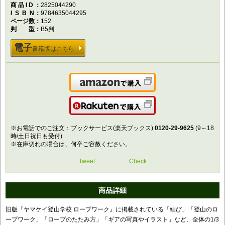
商品ID
2825044290
ISBN
9784635044295
ページ数
152
判型
B5判
電子
書籍版はこちら
Amazonで購入
楽天で購入
※お電話でのご注文：ブックサービス(楽天ブックス)
0120-29-9625
(9～18
時/土日祝日も受付)
※在庫切れの場合は、何卒ご容赦ください。
Tweet
Check
商品詳細
旧版『ヤマケイ登山学校 ロープワーク』に掲載されている「結び」「登山のロ
ープワーク」「ロープのたたみ方」「ギアの写真やイラスト」など、全体の1/3