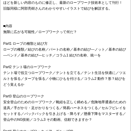
ほどを新しい内容のものに修正し、最新のロープワーク技術本として刊行！
旧版同様に阿部亮樹さんのわかりやすいイラストで結びを解説する。
■内容
無限に広がる可能性／ロープワークって何だ？
Part1 ロープの種類と結び方
ロープの種類／結びの名称／パートの名称／基本の結び―ノット／基本の結び
―ベンド／基本の結び―ヒッチ／コラム1 結びの名称、統一を
Part2 テント場のロープワーク
テント場で役立つロープワーク／テントを立てる／テント生活を快適に／ツエ
ルトを張る／タープを張る／小物にひもを付ける／コラム2 動作？形？結びを
どう覚えるか
Part3 登山のロープワーク
安全登山のためのロープワーク／靴紐を正しく締める／危険地帯通過のための
道具／手がかり・足がかりをつくる／簡易ハーネスをつくる／セルフビレイを
セットする／バックパックを引き上げる・降ろす／懸垂下降をマスターする／
登山中のNG技術／コラム3 その動画、信頼できますか？