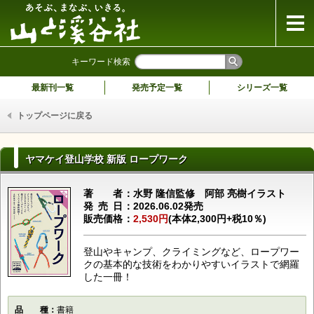
山と溪谷社
キーワード検索
最新刊一覧
発売予定一覧
シリーズ一覧
トップページに戻る
ヤマケイ登山学校 新版 ロープワーク
著者
水野 隆信監修 阿部 亮樹イラスト
発売日
2026.06.02発売
販売価格
2,530円
(本体2,300円+税10％)
登山やキャンプ、クライミングなど、ロープワー
クの基本的な技術をわかりやすいイラストで網羅
した一冊！
品種
書籍