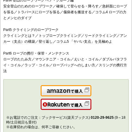
Part4 登山のロープワーク ペア・グループ編
安全登山のためのロープワーク／確保して登らせる・降ろす／急斜面にロープ
を張る／トラバースにロープを張る／傷病者を搬送する／コラム4 ロープの力
とメンヒのダイブ
Part5 クライミングのロープワーク
クライミングとは？／トップロープクライミング／リードクライミング／アン
カー（支点）の構築／登り返し／コラム5 「ヤバい支点」を見極めよ
Part6 ロープの携行・保管・メンテナンス
ロープのたたみ方／マウンテニア・コイル／えいと・コイル／ダブルバタフラ
イ・コイル／ラップ・コイル／ロープバッグへのしまい方／スリングの携行方
法
Amazonで購入
楽天で購入
※お電話でのご注文：ブックサービス(楽天ブックス)
0120-29-9625
(9～18
時/土日祝日も受付)
※在庫切れの場合は、何卒ご容赦ください。