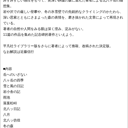
みずみずしい感性をもって、奥深い静謐の森に遊んだ著者による北八ヶ岳の随
想集。
岩や沢での厳しい登攀や、冬の氷雪壁での先鋭的なクライミングのかたわら、
深い思索とともにさまよった森の表情を、磨き抜かれた文章によって再現され
ている。
著者の自然や人間をみる眼は深く澄み、淀みがない。
11篇の作品を集めた記念碑的著作といえよう。
平凡社ライブラリー版をさらに著者によって推敲、改稿された決定版。
なお解説は近藤信行
■内容
岳へのいざない
八ヶ岳の四季
雪と風の日記
岩小舎の記
雨池
落葉松峠
北八ッ日記
八月
北八ッ彷徨
冬の森