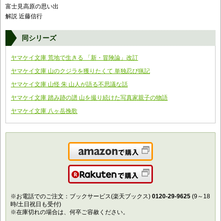
富士見高原の思い出
解説 近藤信行
同シリーズ
ヤマケイ文庫 荒地で生きる 「新・冒険論」改訂
ヤマケイ文庫 山のクジラを獲りたくて 単独忍び猟記
ヤマケイ文庫 山怪 朱 山人が語る不思議な話
ヤマケイ文庫 踏み跡の譜 山を撮り続けた写真家親子の物語
ヤマケイ文庫 八ヶ岳挽歌
Amazonで購入
楽天で購入
※お電話でのご注文：ブックサービス(楽天ブックス)
0120-29-9625
(9～18
時/土日祝日も受付)
※在庫切れの場合は、何卒ご容赦ください。