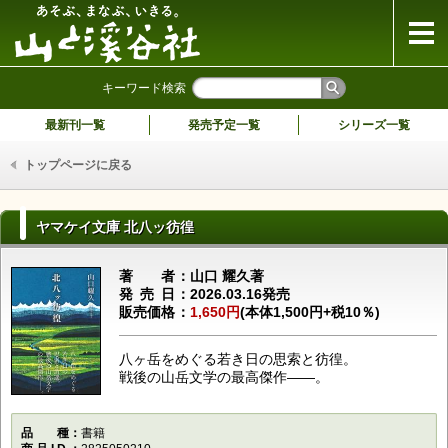
山と溪谷社
キーワード検索
最新刊一覧
発売予定一覧
シリーズ一覧
トップページに戻る
ヤマケイ文庫 北八ッ彷徨
著者
山口 耀久著
発売日
2026.03.16発売
販売価格
1,650円
(本体1,500円+税10％)
八ヶ岳をめぐる若き日の思索と彷徨。
戦後の山岳文学の最高傑作――。
品種
書籍