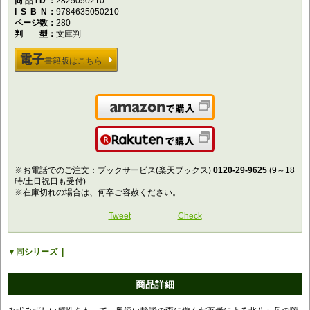
商品ID
2825050210
ISBN
9784635050210
ページ数
280
判型
文庫判
電子
書籍版はこちら
Amazonで購入
楽天で購入
※お電話でのご注文：ブックサービス(楽天ブックス)
0120-29-9625
(9～18
時/土日祝日も受付)
※在庫切れの場合は、何卒ご容赦ください。
Tweet
Check
同シリーズ
商品詳細