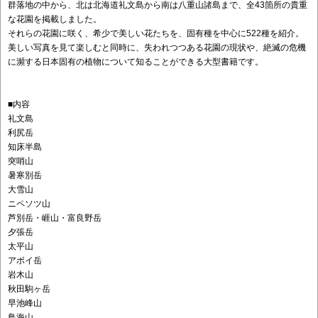
群落地の中から、北は北海道礼文島から南は八重山諸島まで、全43箇所の貴重
な花園を掲載しました。
それらの花園に咲く、希少で美しい花たちを、固有種を中心に522種を紹介。
美しい写真を見て楽しむと同時に、失われつつある花園の現状や、絶滅の危機
に瀕する日本固有の植物について知ることができる大型書籍です。
■内容
礼文島
利尻岳
知床半島
突哨山
暑寒別岳
大雪山
ニペソツ山
芦別岳・崕山・富良野岳
夕張岳
太平山
アポイ岳
岩木山
秋田駒ヶ岳
早池峰山
鳥海山