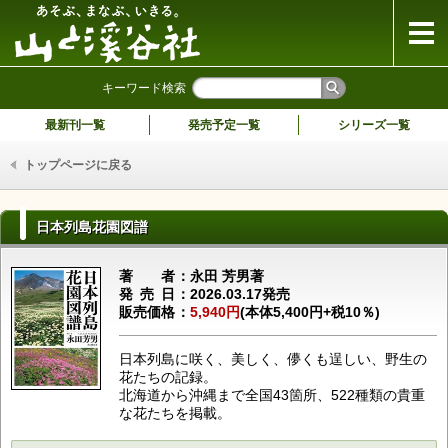
山と溪谷社
キーワード検索
最新刊一覧
発売予定一覧
シリーズ一覧
トップページに戻る
日本列島花園図譜
著者
永田 芳男著
発売日
2026.03.17発売
販売価格
5,940円
(本体5,400円+税10％)
日本列島に咲く、美しく、儚くも逞しい、野生の
花たちの記録。
北海道から沖縄まで全国43箇所、522種類の貴重
な花たちを掲載。