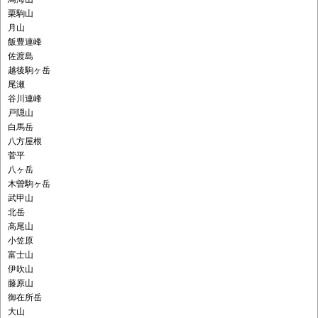
栗駒山
月山
飯豊連峰
佐渡島
越後駒ヶ岳
尾瀬
谷川連峰
戸隠山
白馬岳
八方屋根
菅平
八ヶ岳
木曽駒ヶ岳
武甲山
北岳
高尾山
小笠原
富士山
伊吹山
藤原山
御在所岳
大山