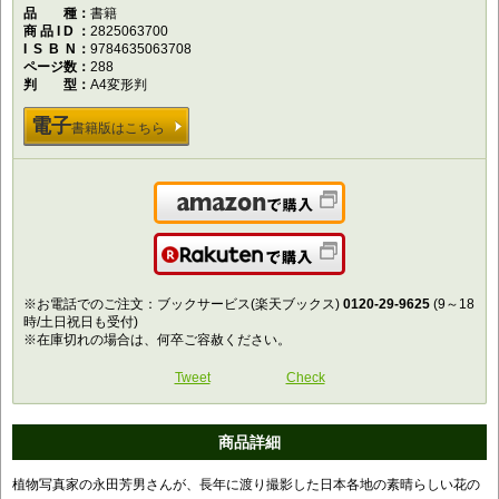
品種
書籍
商品ID
2825063700
ISBN
9784635063708
ページ数
288
判型
A4変形判
電子
書籍版はこちら
Amazonで購入
楽天で購入
※お電話でのご注文：ブックサービス(楽天ブックス)
0120-29-9625
(9～18
時/土日祝日も受付)
※在庫切れの場合は、何卒ご容赦ください。
Tweet
Check
商品詳細
植物写真家の永田芳男さんが、長年に渡り撮影した日本各地の素晴らしい花の