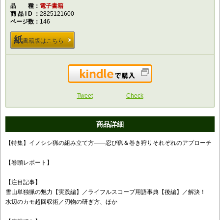
品種
電子書籍
商品ID
2825121600
ページ数
146
紙
書籍版はこちら
Kindleで購入
Tweet
Check
商品詳細
【特集】イノシシ猟の組み立て方――忍び猟＆巻き狩りそれぞれのアプローチ
【巻頭レポート】
【注目記事】
雪山単独猟の魅力【実践編】／ライフルスコープ用語事典【後編】／解決！
水辺のカモ超回収術／刃物の研ぎ方、ほか