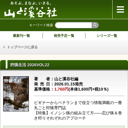
山と溪谷社
キーワード検索
最新刊一覧
発売予定一覧
シリーズ一覧
トップページに戻る
狩猟生活 2026VOL22
著者
山と溪谷社編
発売日
2026.01.15発売
基準価格
1,760円
(本体1,600円+税10％)
ビギナーからベテランまで役立つ情報満載の一冊
丸ごと狩猟専門誌
【特集】イノシシ猟の組み立て方――忍び猟＆巻
き狩りそれぞれのアプローチ