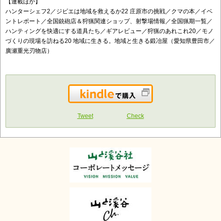
【連載ほか】
ハンターシェフ2／ジビエは地域を救えるか22 庄原市の挑戦／クマの本／イベ
ントレポート／全国銃砲店＆狩猟関連ショップ、射撃場情報／全国猟期一覧／
ハンティングを快適にする道具たち／ギアレビュー／狩猟のあれこれ20／モノ
づくりの現場を訪ねる20 地域に生きる。地域と生きる鍛冶屋（愛知県豊田市／
廣瀬重光刃物店）
Kindleで購入
Tweet
Check