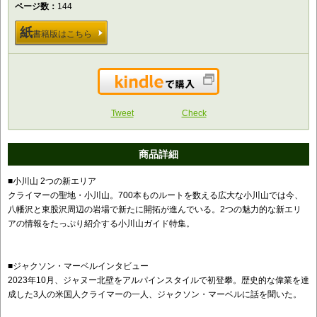
ページ数
144
紙
書籍版はこちら
Kindleで購入
Tweet
Check
商品詳細
■小川山 2つの新エリア
クライマーの聖地・小川山。700本ものルートを数える広大な小川山では今、
八幡沢と東股沢周辺の岩場で新たに開拓が進んでいる。2つの魅力的な新エリ
アの情報をたっぷり紹介する小川山ガイド特集。
■ジャクソン・マーベルインタビュー
2023年10月、ジャヌー北壁をアルパインスタイルで初登攀。歴史的な偉業を達
成した3人の米国人クライマーの一人、ジャクソン・マーベルに話を聞いた。