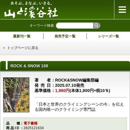
山と溪谷社
キーワード検索
最新刊一覧
発売予定一覧
シリーズ一覧
トップページに戻る
ROCK & SNOW 108
著者
ROCK&SNOW編集部編
発売日
2025.07.10発売
基準価格
1,980円
(本体1,800円+税10％)
「日本と世界のクライミングシーンの今」を伝え
る国内唯一のクライミング専門誌
品種
電子書籍
商品ID
2825121634