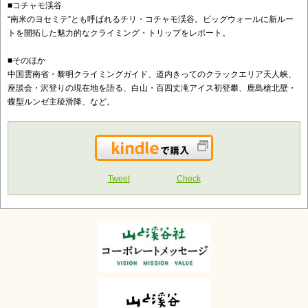
■コチャモ渓谷
“南米のヨセミテ”とも呼ばれるチリ・コチャモ渓谷。ビッグウォールに新ルー
トを開拓した魅力的なクライミング・トリップをレポート。
■そのほか
中国雲南省・黎明クライミングガイド、道内きってのクラックエリア天人峡、
座談会・沢登りの現在地を語る、白山・百四丈滝アイス初登攀、鹿島槍北壁・
蝶型ルンゼ主稜滑降、など。
Kindleで購入
Tweet
Check