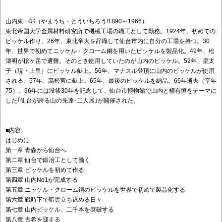
山内東一郎（やまうち・とういちろう/1890～1966）
東北帝国大学金属材料研究所で機械工場の職工として勤務。1924年、初めての
ピッケル作り。26年、東北帝大を辞職して仙台市内に自分の工場を持つ。30
年、世界で初めてニッケル・クローム鋼を用いたピッケルを製品化。49年、松
濤明が槍ヶ岳で遭難。そのとき使用していたのが山内のピッケル。52年、皇太
子（現・上皇）にピッケル献上。56年、マナスル登頂に山内のピッケルが使用
される。57年、高松宮に献上。65年、最後のピッケルを納品。66年逝去（享年
75）。96年には没後30年を記念して、仙台市博物館で山内と槇有恒をテーマに
した｢仙台が誇る山の先達･二人展｣が開催された。
■内容
はじめに
第一章 青森から仙台へ
第二章 仙台で鍛冶工として働く
第三章 ピッケルを初めて作る
第四章 山内No1が完成する
第五章 ニッケル・クローム鋼のピッケルを世界で初めて製品化する
第六章 戦時下で暗雲立ち込める日々
第七章 山内ピッケル、二千本を突破する
第八章 古希を迎える