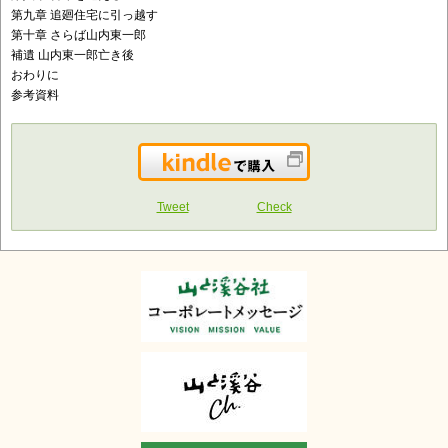
第九章 追廻住宅に引っ越す
第十章 さらば山内東一郎
補遺 山内東一郎亡き後
おわりに
参考資料
Kindleで購入
Tweet
Check