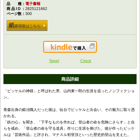
品種
電子書籍
商品ID
2825121662
ページ数
300
紙
書籍版はこちら
Kindleで購入
Tweet
Check
商品詳細
「ピッケルの神様」と呼ばれた男、山内東一郎の生涯を追ったノンフィクショ
ン。
青森出身の鍛冶職人だった彼は、仙台でピッケルと出会い、その魅力に取り憑
かれる。
「鉄の心」を聞き、「下手なものを作れば、登山者の命を危険にさらす」と自
らを戒め、「登山者の命を守る道具」作りに生涯を捧げた。彼が作ったピッケ
ルは「芸術作品」と評され、マナスル初登頂といった歴史的登山を支えた。