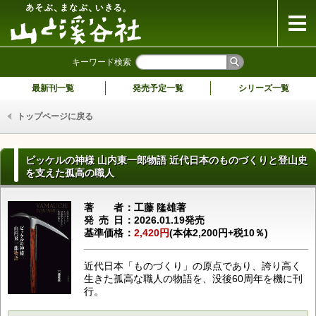
山と溪谷社
キーワード検索
最新刊一覧
発売予定一覧
シリーズ一覧
トップページに戻る
ピッケルの神様 山内東一郎物語 近代日本のものづくりと登山史
を支えた孤高の職人
著者
工藤 隆雄著
発売日
2026.01.19発売
基準価格
2,420円
(本体2,200円+税10％)
近代日本「ものづくり」の原点であり、誇り高く
生きた孤高な職人の物語を、没後60周年を機に刊
行。