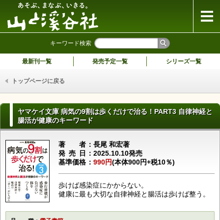
山と溪谷社
キーワード検索
最新刊一覧
発売予定一覧
シリーズ一覧
トップページに戻る
ヤマケイ文庫 病気の9割は歩くだけで治る！PART3 自律神経と
腸活が健康のキーワード
著者
長尾 和宏著
発売日
2025.10.10発売
基準価格
990円
(本体900円+税10％)
歩けば感染症にかからない。
健康に最も大切な自律神経と腸活は歩けば整う。