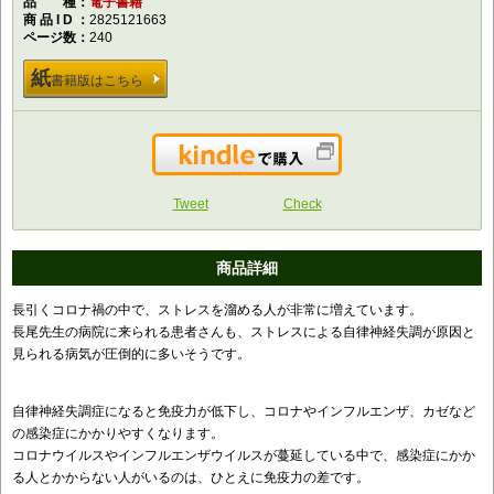
品種
電子書籍
商品ID
2825121663
ページ数
240
紙
書籍版はこちら
Kindleで購入
Tweet
Check
商品詳細
長引くコロナ禍の中で、ストレスを溜める人が非常に増えています。
長尾先生の病院に来られる患者さんも、ストレスによる自律神経失調が原因と
見られる病気が圧倒的に多いそうです。
自律神経失調症になると免疫力が低下し、コロナやインフルエンザ、カゼなど
の感染症にかかりやすくなります。
コロナウイルスやインフルエンザウイルスが蔓延している中で、感染症にかか
る人とかからない人がいるのは、ひとえに免疫力の差です。