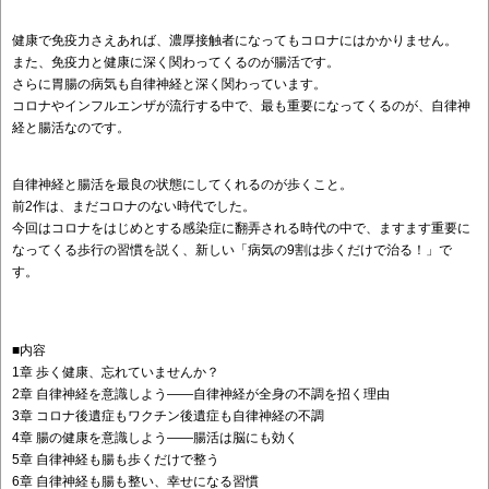
健康で免疫力さえあれば、濃厚接触者になってもコロナにはかかりません。
また、免疫力と健康に深く関わってくるのが腸活です。
さらに胃腸の病気も自律神経と深く関わっています。
コロナやインフルエンザが流行する中で、最も重要になってくるのが、自律神
経と腸活なのです。
自律神経と腸活を最良の状態にしてくれるのが歩くこと。
前2作は、まだコロナのない時代でした。
今回はコロナをはじめとする感染症に翻弄される時代の中で、ますます重要に
なってくる歩行の習慣を説く、新しい「病気の9割は歩くだけで治る！」で
す。
■内容
1章 歩く健康、忘れていませんか？
2章 自律神経を意識しよう――自律神経が全身の不調を招く理由
3章 コロナ後遺症もワクチン後遺症も自律神経の不調
4章 腸の健康を意識しよう――腸活は脳にも効く
5章 自律神経も腸も歩くだけで整う
6章 自律神経も腸も整い、幸せになる習慣