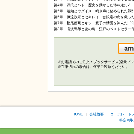
第4章 源氏とハト 歴史を動かした“神の使い”
第5章 蓮如とウグイス 鳴き声に秘められた戦
第6章 伊達政宗とセキレイ 独眼竜の命を救っ
第7章 松尾芭蕉とキジ 親子の情愛を詠んだ「
第8章 滝沢馬琴と謎の鳥 江戸のベストセラー
※お電話でのご注文：ブックサービス(楽天ブッ
※在庫切れの場合は、何卒ご容赦ください。
HOME
会社概要
コーポレート
特定商取