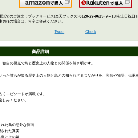
Amazonで購入
楽
電話でのご注文：ブックサービス(楽天ブックス)
0120-29-9625
(9～18時/土日祝日
庫切れの場合は、何卒ご容赦ください。
Tweet
Check
商品詳細
、独自の視点で鳥と歴史上の人物との関係を解き明かす。
いった誰もが知る歴史上の人物と鳥との知られざるつながりを、和歌や物語、伝承
ろくエピソードが満載です。
楽しみください。
まれた鳥の意外な側面
隠された真実
怪鳥とその後