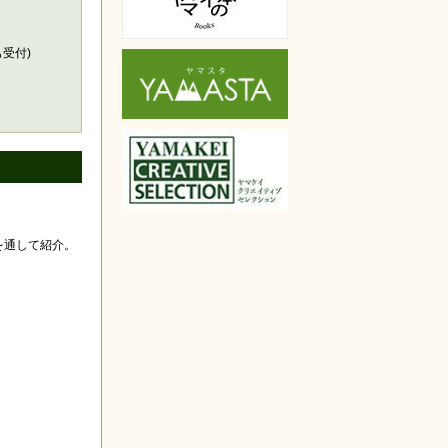
天で購入
も受付)
を通して紹介。