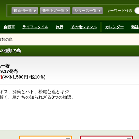
最新刊一覧
発売予定一覧
シリーズ一覧
キーワード検索
自転車
ライフスタイル
旅行
その他ジャンル
カレンダー
雑誌
種類の鳥
る8種類の鳥
弘一著
09.17発売
円
(本体1,500円+税10％)
ギス、源氏とハト、松尾芭蕉とキジ…
解く、鳥たちの知られざる8つの物語。