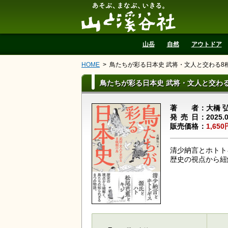
山と溪谷社
山岳
自然
アウトドア
HOME
鳥たちが彩る日本史 武将・文人と交わる8
鳥たちが彩る日本史 武将・文人と交わ
著者
大橋 
発売日
2025.
販売価格
1,650
清少納言とホトト
歴史の視点から紐