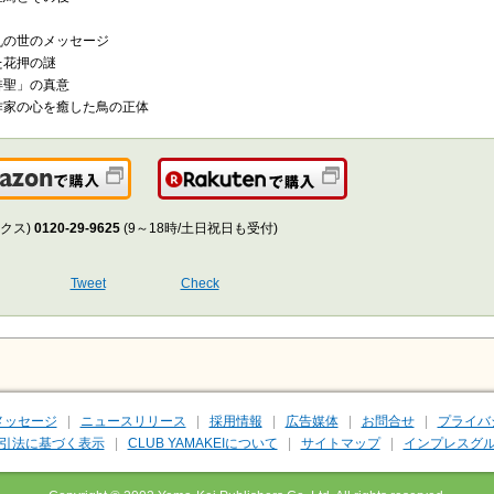
乱の世のメッセージ
た花押の謎
俳聖」の真意
作家の心を癒した鳥の正体
Amazonで購入
楽天で購入
クス)
0120-29-9625
(9～18時/土日祝日も受付)
Tweet
Check
メッセージ
ニュースリリース
採用情報
広告媒体
お問合せ
プライバ
引法に基づく表示
CLUB YAMAKEIについて
サイトマップ
インプレスグル