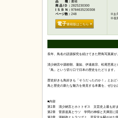
品種
書籍
商品ID
2825230300
ISBN
9784635230308
ページ数
248
※お
※在
電子
書籍版はこちら
長年、鳥名の語源探究を続けてきた野鳥写真家が
清少納言や源頼朝、蓮如、伊達政宗、松尾芭蕉と
「鳥」という切り口で日本の歴史をたどります。
歴史好きも鳥好きも「そうだったのか！」とおど
鳥と歴史の新たな魅力を発見する本書を、ぜひお
■内容
第1章 清少納言とホトトギス 文芸史上最も好
第2章 菅原道真とウソ 学問の神様と天満宮に
第3章 源頼政とトラツグミ 平安京を騒がせた