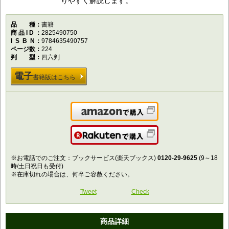
りやすく解説します。
品種
書籍
商品ID
2825490750
ISBN
9784635490757
ページ数
224
判型
四六判
電子
書籍版はこちら
Amazonで購入
楽天で購入
※お電話でのご注文：ブックサービス(楽天ブックス)
0120-29-9625
(9～18
時/土日祝日も受付)
※在庫切れの場合は、何卒ご容赦ください。
Tweet
Check
商品詳細