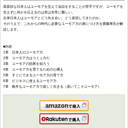
真面目な日本人はユーモアを交えて会話をすることが苦手ですが、ユーモアを
交えずに何かを伝えるのは実は非常に難しい。
古来日本人はユーモアとどう向き合い、どう表現してきたのか。
そのうえで、これからの時代に必要なユーモア力の身につけ方を齋藤孝氏が解
説します。
■内容
1章 日本人のユーモア力
2章 ユーモア力はコミュ力だ
3章 ユーモアの効果を知ろう
4章 ユーモア力を育てるための心構え
5章 すぐにできるユーモア力の育て方
6章 ビジネスに使えるユーモア力
7章 晩年もユーモア力で楽しく生きる（老いてこそユーモア）
Amazonで購入
楽天で購入