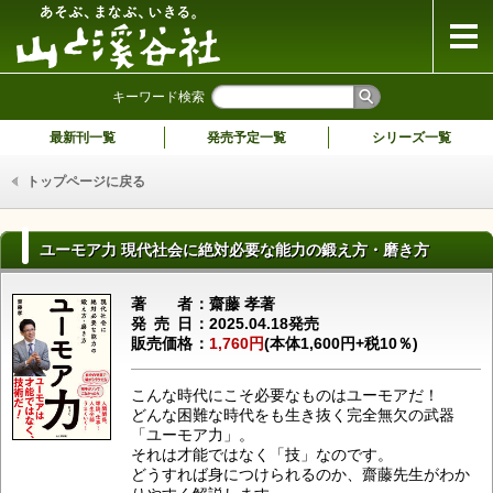
山と溪谷社
キーワード検索
最新刊一覧
発売予定一覧
シリーズ一覧
トップページに戻る
ユーモア力 現代社会に絶対必要な能力の鍛え方・磨き方
著者
齋藤 孝著
発売日
2025.04.18発売
販売価格
1,760円
(本体1,600円+税10％)
こんな時代にこそ必要なものはユーモアだ！
どんな困難な時代をも生き抜く完全無欠の武器
「ユーモア力」。
それは才能ではなく「技」なのです。
どうすれば身につけられるのか、齋藤先生がわか