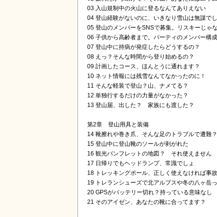
03 入山規制中の火山に登るなんてありえない
04 登山経験がないのに、いきなり雪山は無謀で
05 登山のメンバーをSNSで募集。リスキーじゃ
06 子供から高齢者まで。パーティのメンバー構
07 登山中に持病が発症したらどうするの？
08 えっ？そんな時間から登り始めるの？
09 計画したコース、ほんとうに通れます？
10 ネット情報には残雪なんてなかったのに！
11 そんな軽装で登山？山、ナメてる？
12 単独行するだけの力量がなかった？
13 登山届、出した？ 家族にも渡した？
第2章 登山用具と装備
14 靴擦れや巻き爪、そんな足のトラブルで遭難
15 登山中に登山靴のソールが剥がれた
16 観光パンフレットの地図？ それ使えません
17 日帰りでもヘッドランプ、常識でしょ
18 トレッキングポール、正しく使えなければ事
19 トレランシューズで北アルプスや冬の八ヶ岳
20 GPSがバッテリー切れ？持っている意味なし
21 そのアイゼン、あなたの靴に合ってます？