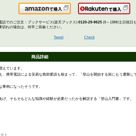
Amazonで購入
楽
電話でのご注文：ブックサービス(楽天ブックス)
0120-29-9625
(9～18時/土日祝日
庫切れの場合は、何卒ご容赦ください。
Tweet
Check
商品詳細
増えています。
え、携帯電話による安易な救助要請も相まって、「登山を開始する前にもう遭難し
な事例になったそうです。
あげ、そもそもどんな知識や経験が必要だったかを解説する「登山入門書」です。
！
ムリ！