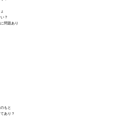
しょ
ない？
成に問題あり
？
故のもと
ってあり？