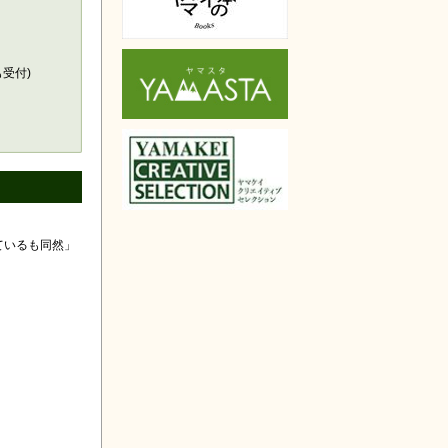
天で購入
も受付)
ているも同然」