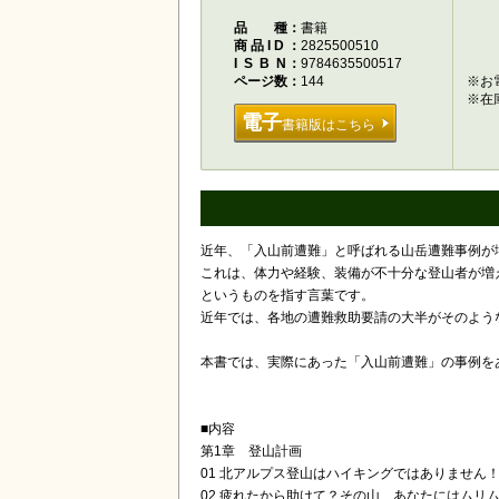
品種
書籍
商品ID
2825500510
ISBN
9784635500517
ページ数
144
※お
※在
電子
書籍版はこちら
近年、「入山前遭難」と呼ばれる山岳遭難事例が
これは、体力や経験、装備が不十分な登山者が増
というものを指す言葉です。
近年では、各地の遭難救助要請の大半がそのよう
本書では、実際にあった「入山前遭難」の事例を
■内容
第1章 登山計画
01 北アルプス登山はハイキングではありません
02 疲れたから助けて？その山、あなたにはムリ