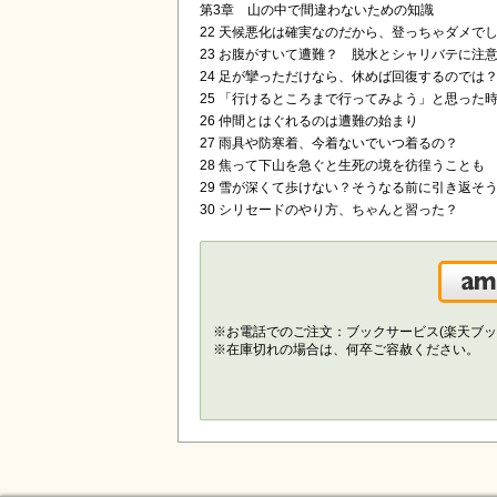
第3章 山の中で間違わないための知識
22 天候悪化は確実なのだから、登っちゃダメで
23 お腹がすいて遭難？ 脱水とシャリバテに注
24 足が攣っただけなら、休めば回復するのでは
25 「行けるところまで行ってみよう」と思った
26 仲間とはぐれるのは遭難の始まり
27 雨具や防寒着、今着ないでいつ着るの？
28 焦って下山を急ぐと生死の境を彷徨うことも
29 雪が深くて歩けない？そうなる前に引き返そ
30 シリセードのやり方、ちゃんと習った？
※お電話でのご注文：ブックサービス(楽天ブッ
※在庫切れの場合は、何卒ご容赦ください。