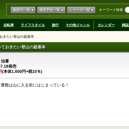
最新刊一覧
発売予定一覧
シリーズ一覧
キーワード検索
自転車
ライフスタイル
旅行
その他ジャンル
カレンダー
雑誌
ておきたい登山の超基本
っておきたい登山の超基本
 治著
07.18発売
円
(本体1,600円+税10％)
 遭難は山に入る前にはじまっている！