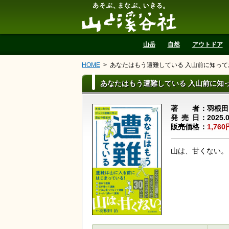
山と溪谷社
山岳
自然
アウトドア
HOME
あなたはもう遭難している 入山前に知っ
あなたはもう遭難している 入山前に知
著者
羽根田
発売日
2025.
販売価格
1,760
山は、甘くない。