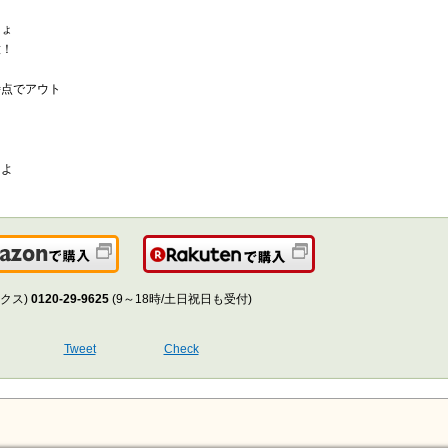
しょ
意！
？
時点でアウト
うよ
Amazonで購入
楽天で購入
クス)
0120-29-9625
(9～18時/土日祝日も受付)
Tweet
Check