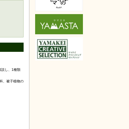
説し、1種類
キ科、被子植物の