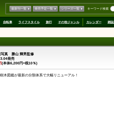
最新刊一覧
発売予定一覧
シリーズ一覧
キーワード検索
自転車
ライフスタイル
旅行
その他ジャンル
カレンダー
雑誌
透写真 勝山 輝男監修
03.04発売
円
(本体6,200円+税10％)
1の樹木図鑑が最新の分類体系で大幅リニューアル！