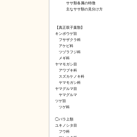
ササ類各属の特徴
主なササ類の見分け方
【真正双子葉類】
キンポウゲ目
フサザクラ科
アケビ科
ツヅラフジ科
メギ科
ヤマモガシ目
アワブキ科
スズカケノキ科
ヤマモガシ科
ヤマグルマ目
ヤマグルマ
ツゲ目
ツゲ科
◯バラ上類
ユキノシタ目
フウ科