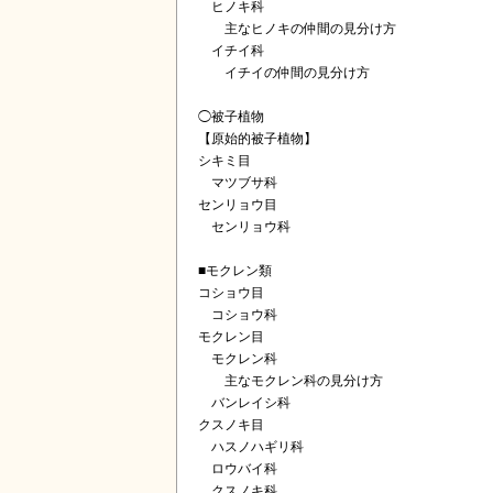
ヒノキ科
主なヒノキの仲間の見分け方
イチイ科
イチイの仲間の見分け方
◯被子植物
【原始的被子植物】
シキミ目
マツブサ科
センリョウ目
センリョウ科
■モクレン類
コショウ目
コショウ科
モクレン目
モクレン科
主なモクレン科の見分け方
バンレイシ科
クスノキ目
ハスノハギリ科
ロウバイ科
クスノキ科