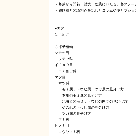
・冬芽から開花、結実、落葉にいたる、各ステー
・類似種との識別点を記したコラムやキャプショ
■内容
はじめに
◇裸子植物
ソテツ目
ソテツ科
イチョウ目
イチョウ科
マツ目
マツ科
モミ属，トウヒ属，ツガ属の見分け方
本州のモミ属の見分け方
北海道のモミ，トウヒの仲間の見分け方
その他のトウヒ属の見分け方
ツガ属の見分け方
マキ科
ヒノキ目
コウヤマキ科