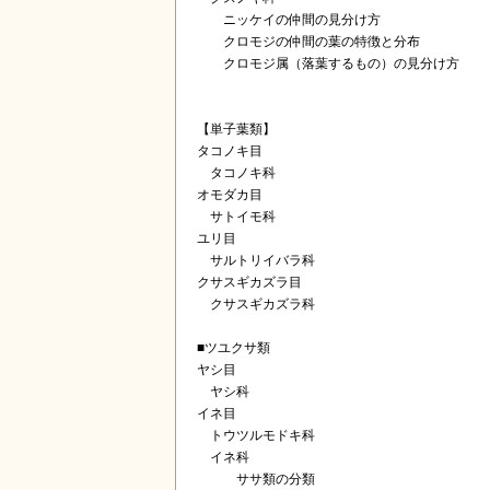
ニッケイの仲間の見分け方
クロモジの仲間の葉の特徴と分布
クロモジ属（落葉するもの）の見分け方
【単子葉類】
タコノキ目
タコノキ科
オモダカ目
サトイモ科
ユリ目
サルトリイバラ科
クサスギカズラ目
クサスギカズラ科
■ツユクサ類
ヤシ目
ヤシ科
イネ目
トウツルモドキ科
イネ科
ササ類の分類