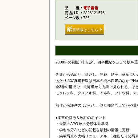
品種
電子書籍
商品ID
2826121576
ページ数
736
紙
書籍版はこちら
2000年の初版刊行以来、四半世紀を超えて版
冬芽から始めり、芽だし、開花、結実、落葉にい
あたりの写真掲載数は日本の樹木図鑑のなかでNo
全3巻の構成で、北海道から九州で見られる、ほと
モクレン科、クスノキ科、イネ科、ブドウ科、マ
前作から評判のよかった、似た種類同士で花や葉
●本書の特徴＆改訂のポイント
・最新のAPG Ⅳの分類体系準拠
・学名や分布などの記載を最新の情報に更新
・掲載写真を大幅リニューアル、1種あたりの写