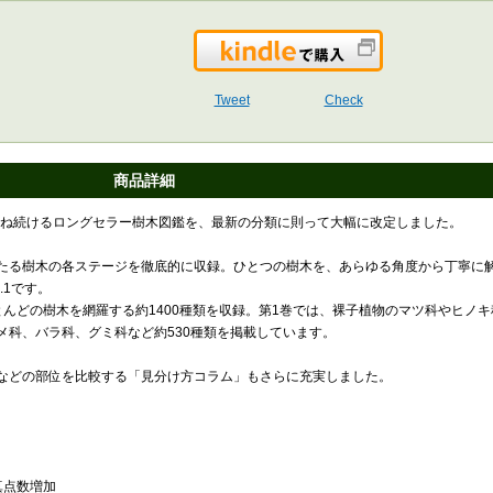
Kindleで購入
Tweet
Check
商品詳細
を重ね続けるロングセラー樹木図鑑を、最新の分類に則って大幅に改定しました。
たる樹木の各ステージを徹底的に収録。ひとつの樹木を、あらゆる角度から丁寧に解
.1です。
んどの樹木を網羅する約1400種類を収録。第1巻では、裸子植物のマツ科やヒノ
メ科、バラ科、グミ科など約530種類を掲載しています。
などの部位を比較する「見分け方コラム」もさらに充実しました。
真点数増加