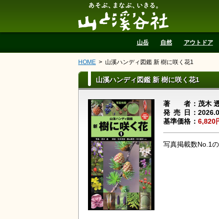
山と溪谷社
山岳
自然
アウトドア
HOME
山溪ハンディ図鑑 新 樹に咲く花1
山溪ハンディ図鑑 新 樹に咲く花1
著者
茂木 
発売日
2026.
基準価格
6,820
写真掲載数No.