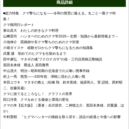
商品詳細
■総力特集 クマ撃ちになる――令和の熊荒に備える。丸ごと一冊クマ特
集！
クマ猟同行レポート
東出昌大 わたしの好きなクマ料理
山﨑晃司 ハンターのためのクマ学2026～生態・知識から最新情報まで～
小池伸介 罠猟師や非クマ撃ちのためのクマ対策
小堀ダイスケ 経験ゼロからクマ撃ちになるための知識集
武重 謙 初めてのヒグマを仕留めるまで
田中康弘 マタギの魂“フクロナガサ”の祖・三代目西根正剛物語
黒田未来雄 羆追人 原田勝男
中山茂大 明治～昭和初期の北海道での人喰い熊事件録
村上一馬 熊荒――330年前、津軽に現れた人喰い熊
本田ユウキ マタギの教え（松橋 翔、鈴木英雄、福原和人、菅 詔悦、西村昭
二、佐藤良蔵）
クマに捨てるところなし！ クラフトの世界
田口洋美 クマをめぐる価値と環境の変化
クマの本【拡大版】（選者：永沢碧衣、二神慎之介、黒田未来雄、武重謙、ほ
か）
中村憲昭 「ヒグマハンターの猟銃を取り戻す」訴訟の経過と今後への影響