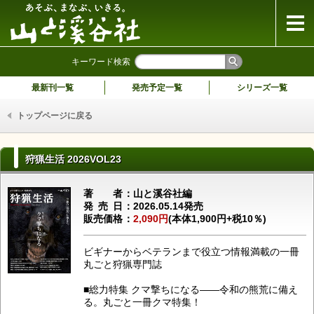
山と溪谷社
キーワード検索
最新刊一覧
発売予定一覧
シリーズ一覧
トップページに戻る
狩猟生活 2026VOL23
著者
山と溪谷社編
発売日
2026.05.14発売
販売価格
2,090円
(本体1,900円+税10％)
ビギナーからベテランまで役立つ情報満載の一冊
丸ごと狩猟専門誌
■総力特集 クマ撃ちになる――令和の熊荒に備え
る。丸ごと一冊クマ特集！