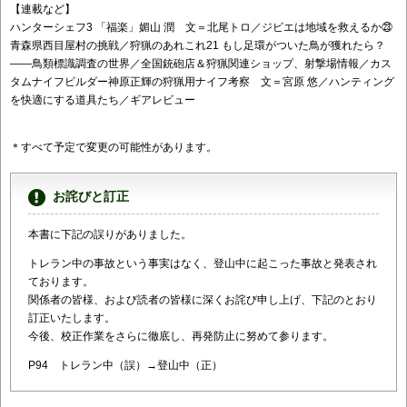
【連載など】
ハンターシェフ3 「福楽」媚山 潤 文＝北尾トロ／ジビエは地域を救えるか㉓
青森県西目屋村の挑戦／狩猟のあれこれ21 もし足環がついた鳥が獲れたら？
――鳥類標識調査の世界／全国銃砲店＆狩猟関連ショップ、射撃場情報／カス
タムナイフビルダー神原正輝の狩猟用ナイフ考察 文＝宮原 悠／ハンティング
を快適にする道具たち／ギアレビュー
＊すべて予定で変更の可能性があります。
お詫びと訂正
本書に下記の誤りがありました。
トレラン中の事故という事実はなく、登山中に起こった事故と発表され
ております。
関係者の皆様、および読者の皆様に深くお詫び申し上げ、下記のとおり
訂正いたします。
今後、校正作業をさらに徹底し、再発防止に努めて参ります。
P94 トレラン中（誤）→登山中（正）