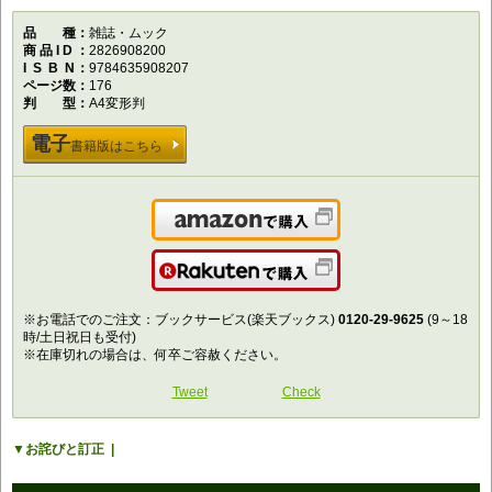
品種
雑誌・ムック
商品ID
2826908200
ISBN
9784635908207
ページ数
176
判型
A4変形判
電子
書籍版はこちら
Amazonで購入
楽天で購入
※お電話でのご注文：ブックサービス(楽天ブックス)
0120-29-9625
(9～18
時/土日祝日も受付)
※在庫切れの場合は、何卒ご容赦ください。
Tweet
Check
お詫びと訂正