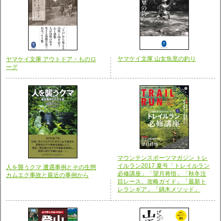
ヤマケイ文庫 山女魚里の釣り
ヤマケイ文庫 アウトドア・ものロ
ーグ
マウンテンスポーツマガジン トレ
イルラン2017 夏号「トレイルラン
人を襲うクマ 遭遇事例とその生態
必修講座」「望月将悟」「秋冬注
カムエク事故と最近の事例から
目レース、攻略ガイド」「最新ト
レランギア」「鏑木メソッド」