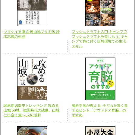
ヤマケイ文庫 白神山地マタギ伝 鈴
ブッシュクラフト入門 キャンプで
木忠勝の生涯
ブッシュクラフトを楽しもう! キャ
ンプで身に付く自然環境での生活
スキル
関東周辺歴史トレッキング 攻める
脳科学者が教える! 子どもを賢く育
山城 50城 戦国時代の残像、山城
てるヒント「アウトドア育脳」の
に出合う旅へいざ出陣!
すすめ