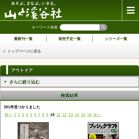
山と溪谷社
キーワード検索
最新刊一覧
発売予定一覧
シリーズ一覧
トップページに戻る
アウトドア
さらに絞り込む
検索結果
301件見つかりました
前へ
1
2
3
4
5
6
7
8
9
10
11
12
13
14
15
16
次へ