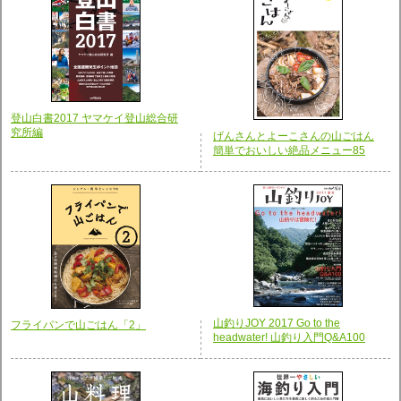
登山白書2017 ヤマケイ登山総合研
究所編
げんさんとよーこさんの山ごはん
簡単でおいしい絶品メニュー85
山釣りJOY 2017 Go to the
フライパンで山ごはん「2」
headwater! 山釣り入門Q&A100