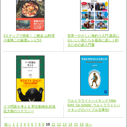
3ステップで簡単！ ご馳走 山料理
世界一やさしい海釣り入門 最高に
小雀陣二の厳選レシピ53
おいしい魚たちを最高に楽しく釣
るための超入門書
ウルトラライトハイキング Hike
light, Go simple. ウルトラライトハ
クマ問題を考える 野生動物生息域
イキングのバイブル文庫化!
拡大期のリテラシー
前へ
1
2
3
4
5
6
7
8
9
10
11
12
13
14
15
16
次へ