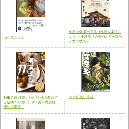
小屋大全 夢の手作り小屋を実現し
よう! ～小屋作りの実例と超実践的
山小屋ごはん
ノウハウ集～
マタギ 矢口高雄
THE男前 燻製レシピ77 煙の魔法で
自信満々のおいしさ！男前燻製料
理の決定版。