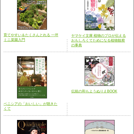
育てやすい＆たくさんとれる 一坪
ヤマケイ文庫 植物のプロが伝える
ミニ菜園入門
おもしろくてためになる植物観察
の事典
伝統の和もようぬりえBOOK
ベニシアの「おいしい」が聴きた
くて