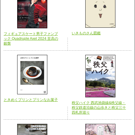
いきものさん図鑑
フィギュアスケート男子ファンブ
ック Quadruple Axel 2024 至高の
銀盤
ときめくプリンとプリンなお菓子
秩父ハイク 西武池袋線&秩父線・
秩父鉄道沿線の山歩きと秩父三十
四札所巡り