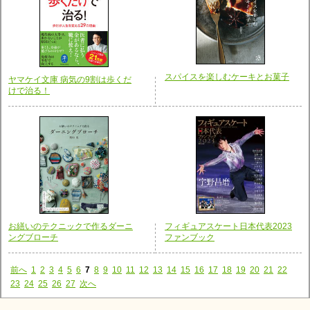
スパイスを楽しむケーキとお菓子
ヤマケイ文庫 病気の9割は歩くだ
けで治る！
お繕いのテクニックで作るダーニ
フィギュアスケート日本代表2023
ングブローチ
ファンブック
前へ
1
2
3
4
5
6
7
8
9
10
11
12
13
14
15
16
17
18
19
20
21
22
23
24
25
26
27
次へ