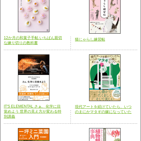
12か月の和菓子手帖 いちばん親切
猫じゃらし練習帖
な練り切りの教科書
IT'S ELEMENTAL さぁ、化学に目
現代アートを続けていたら、いつ
覚めよう 世界の見え方が変わる特
のまにかマタギの嫁になっていた
別講義