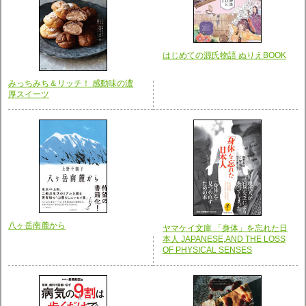
はじめての源氏物語 ぬりえBOOK
みっちみち＆リッチ！ 感動味の濃
厚スイーツ
八ヶ岳南麓から
ヤマケイ文庫 「身体」を忘れた日
本人 JAPANESE,AND THE LOSS
OF PHYSICAL SENSES