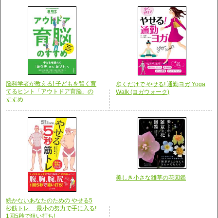
脳科学者が教える! 子どもを賢く育
歩くだけで やせる! 通勤ヨガ Yoga
てるヒント「アウトドア育脳」の
Walk (ヨガウォーク)
すすめ
美しき小さな雑草の花図鑑
続かないあなたのための やせる5
秒筋トレ 最小の努力で手に入る!
1回5秒で狙い打ち!