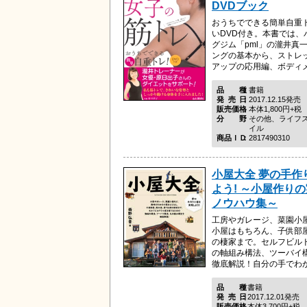
DVDブック
おうちでできる簡単自重ト
いDVD付き。本書では、
グジム「pml」の瀧井真
ングの基本から、ストレ
アップの応用編、ボディメイ
品種
書籍
発売日
2017.12.15発売
販売価格
本体1,800円+税
分野
その他、ライフ
イル
商品ＩＤ
2817490310
小屋大全 夢の手作
よう! ～小屋作り
ノウハウ集～
工房やガレージ、菜園小
小屋はもちろん、子供部
の棲家まで。セルフビル
の軸組み構法、ツーバイ
徹底解説！自分の手でわが家
品種
書籍
発売日
2017.12.01発売
販売価格
本体3,700円+税