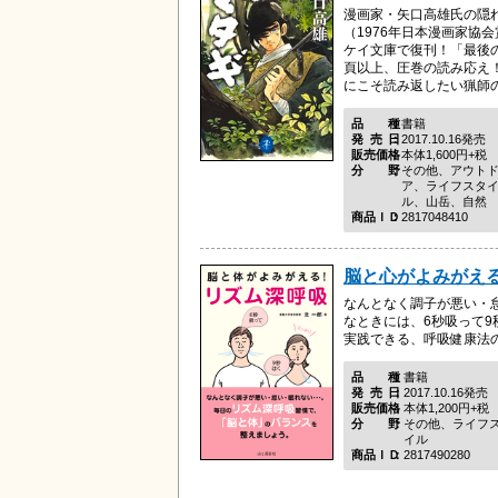
漫画家・矢口高雄氏の隠
（1976年日本漫画家協
ケイ文庫で復刊！「最後の
頁以上、圧巻の読み応え
にこそ読み返したい猟師の源
品種
書籍
発売日
2017.10.16発売
販売価格
本体1,600円+税
分野
その他、アウト
ア、ライフスタ
ル、山岳、自然
商品ＩＤ
2817048410
脳と心がよみがえ
なんとなく調子が悪い・
なときには、6秒吸って9
実践できる、呼吸健康法
品種
書籍
発売日
2017.10.16発売
販売価格
本体1,200円+税
分野
その他、ライフ
イル
商品ＩＤ
2817490280