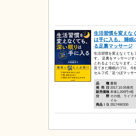
生活習慣を変えなく
は手に入る。 睡眠
る足裏マッサージ
生活習慣を変えなくても
す。 足裏をマッサージ
とれるようになります。
見てきた睡眠のプロ、今
セルフ式「足つぼマッサージ
品種
書籍
発売日
2017.10.05発売
販売価格
本体1,200円+税
分野
その他、ライフ
イル
商品ＩＤ
2817490330