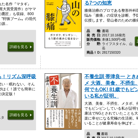
る7つの知恵
れた名作『マタギ』
会賞大賞受賞作）がヤマ
膝痛治療のプロである整形外科
鷹匠」も収録、800
悩み「膝痛」の症状を診断、予
！"狩猟ブーム〟の現代
伝授します。登山者のための膝
...
品種
書籍
発売日
2017.10.16発売
販売価格
本体1,500円+税
分野
ライフスタイル、山
詳細を見る
ド
岳
イ
商品ＩＤ
2817150320
る！リズム深呼吸
不養生訓 帯津良一 と
メ 大酒、美食、不摂生
怠い・眠れない。そん
秒はく！誰でも簡単に
何でもOK! 81歳でも
の決定版！
いる私が証明。
大酒、美食、不摂生、メタボ、何で
でもピンピンしている私が証明
康法でNGとされていたことも
詳細を見る
スタ
楽に幸せになる究極の生活術。
いることが健康寿命を伸ばす...
品種
書籍
発売日
2017.10.13発売