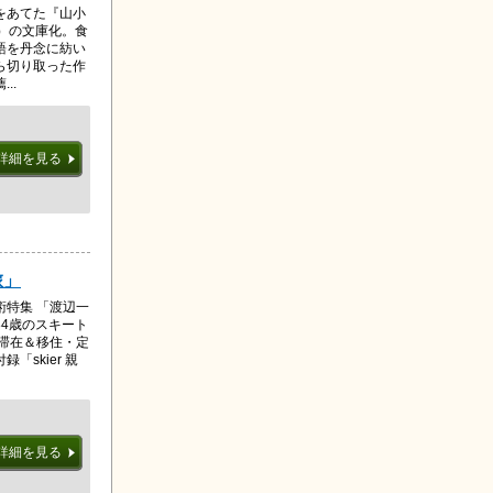
をあてた『山小
）の文庫化。食
語を丹念に紡い
ら切り取った作
..
詳細を見る
旅」
術特集 「渡辺一
4歳のスキート
滞在＆移住・定
skier 親
詳細を見る