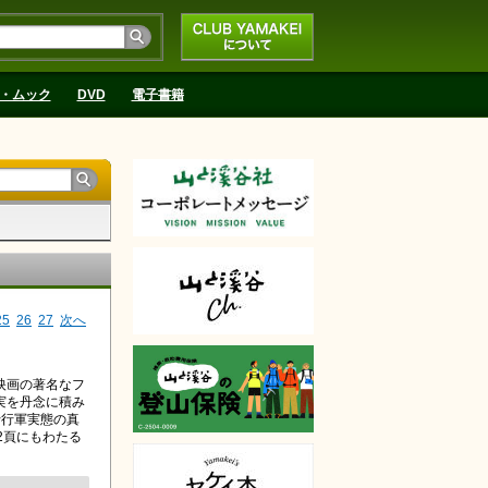
CLUB YAMAKEIにつ
いて
・ムック
DVD
電子書籍
25
26
27
次へ
映画の著名なフ
実を丹念に積み
行行軍実態の真
2頁にもわたる