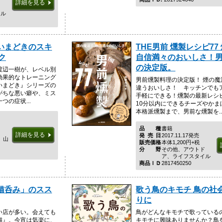
詳細を見る
ド
イル
いまどきのスキ
THE男前 燻製レシピ77
ク
自信満々のおいしさ！
の決定版。
渡辺一樹が、レベル別
効果的なトレーニング
男前燻製料理の決定版！ 煙の魔
いまどき』シリーズの
違うおいしさ！ キッチンでも
がちな悪い癖や、ミス
手軽にできる！燻製の最新レシ
の症状...
10分以内にできるチーズやかま
本格派燻製まで、男前な燻製を..
品種
書籍
詳細を見る
発売日
2017.11.17発売
、山
販売価格
本体1,200円+税
分野
その他、アウトド
ア、ライフスタイル
商品ＩＤ
2817450250
猫呑み」のスス
歌う鳥のキモチ 鳥の社
りに
い店が多い。会えても
鳥がどんなキモチで歌っている
猫』。今宵は気楽に、
キモチに興味ありませんか？鳥