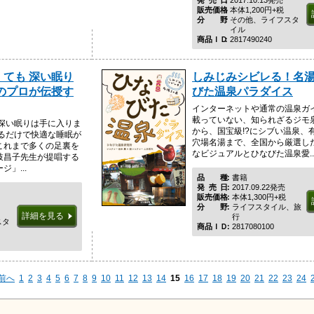
販売価格
本体1,200円+税
分野
その他、ライフスタ
イル
商品ＩＤ
2817490240
ても 深い眠り
しみじみシビレる！名湯5
のプロが伝授す
びた温泉パラダイス
インターネットや通常の温泉ガ
載っていない、知られざるジモ
 深い眠りは手に入りま
から、国宝級!?にシブい温泉、
するだけで快適な睡眠が
穴場名湯まで、全国から厳選した
これまで多くの足裏を
なビジュアルとひなびた温泉愛..
枝昌子先生が提唱する
」...
品種
書籍
発売日
2017.09.22発売
販売価格
本体1,300円+税
分野
ライフスタイル、旅
詳細を見る
行
スタ
商品ＩＤ
2817080100
前へ
1
2
3
4
5
6
7
8
9
10
11
12
13
14
15
16
17
18
19
20
21
22
23
24