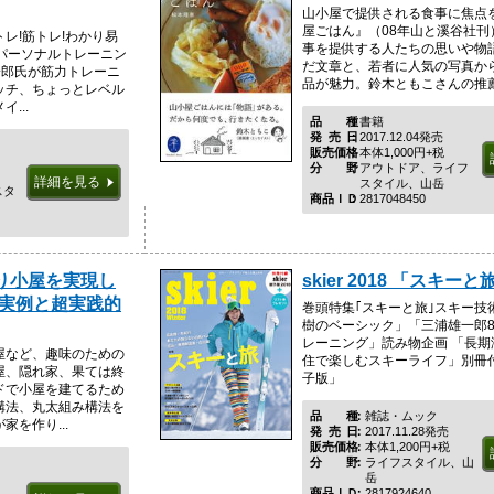
山小屋で提供される食事に焦点
屋ごはん』（08年山と溪谷社刊
レ!筋トレ!わかり易
事を提供する人たちの思いや物
パーソナルトレーニン
だ文章と、若者に人気の写真か
一郎氏が筋力トレーニ
品が魅力。鈴木ともこさんの推薦.
ッチ、ちょっとレベル
...
品種
書籍
発売日
2017.12.04発売
販売価格
本体1,000円+税
分野
アウトドア、ライフ
詳細を見る
スタイル、山岳
スタ
商品ＩＤ
2817048450
り小屋を実現し
skier 2018 「スキーと
の実例と超実践的
巻頭特集｢スキーと旅｣スキー技
樹のベーシック」「三浦雄一郎8
レーニング」読み物企画 「長期
屋など、趣味のための
住で楽しむスキーライフ」別冊付録「
屋、隠れ家、果ては終
子版」
ドで小屋を建てるため
構法、丸太組み構法を
品種
雑誌・ムック
を作り...
発売日
2017.11.28発売
販売価格
本体1,200円+税
分野
ライフスタイル、山
岳
商品ＩＤ
2817924640