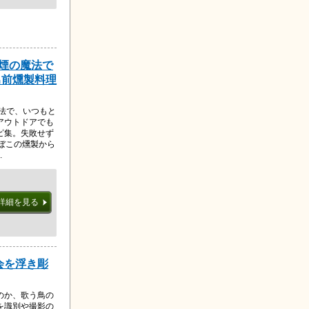
 煙の魔法で
男前燻製料理
法で、いつもと
アウトドアでも
ピ集。失敗せず
ぼこの燻製から
.
詳細を見る
会を浮き彫
のか、歌う鳥の
を識別や撮影の