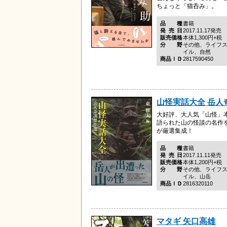
ちょっと「猫呑み」。
品種
書籍
発売日
2017.11.17発売
販売価格
本体1,300円+税
分野
その他、ライフ
イル、自然
商品ＩＤ
2817590450
山怪実話大全 岳人
大好評、大人気「山怪」
語られた山の怪談の名作
が厳選集成！
品種
書籍
発売日
2017.11.11発売
販売価格
本体1,200円+税
分野
その他、ライフ
イル、山岳
商品ＩＤ
2816320110
マタギ 矢口高雄