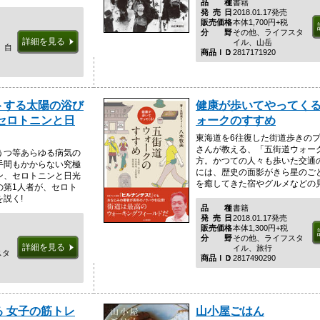
品種
書籍
発売日
2018.01.17発売
販売価格
本体1,700円+税
分野
その他、ライフスタ
詳細を見る
イル、山岳
、自
商品ＩＤ
2817171920
トする太陽の浴び
健康が歩いてやってくる
セロトニンと日
ォークのすすめ
東海道を6往復した街道歩きの
さんが教える、「五街道ウォー
うつ等あらゆる病気の
方。かつての人々も歩いた交通
手間もかからない究極
には、歴史の面影がきら星のご
ン、セロトニンと日光
を癒してきた宿やグルメなどの見所
の第1人者が、セロト
説く!
品種
書籍
発売日
2018.01.17発売
販売価格
本体1,300円+税
分野
その他、ライフスタ
詳細を見る
イル、旅行
スタ
商品ＩＤ
2817490290
 女子の筋トレ
山小屋ごはん