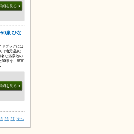
詳細を見る
0泉 ひな
イドブックには
泉（地元温泉）
有名な温泉地の
50泉を、豊富
.
詳細を見る
25
26
27
次へ