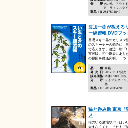
分野
その他、アウト
ア、ライフスタ
商品ＩＤ
2817521040
渡辺一樹が教える 
ー練習帳 DVDブッ
基礎スキー界のカリスマ
のスキーヤーの悩みに、
で応えます。渡辺一樹『
実践版。初中級者にあり
の原因を徹底究明。一つ一つ
品種
書籍
発売日
2017.11.17発売
販売価格
本体1,900円+税
分野
ライフスタイル
岳
商品ＩＤ
2817035420
猫と呑み助 東京「
メ
猫のいる酒場やバーはい
会えなくても、それも『