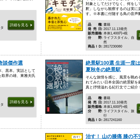
対象としてだけでなく、何をし
釈」しながら観察するのは実に
す。※本書に付随する鳥の音声動画
品種
書籍
詳細を見る
スタ
発売日
2017.11.13発売
販売価格
本体1,400円+税
分野
ライフスタイル、自
然
商品ＩＤ
2817230080
奇談傑作選
絶景駅100選 生涯一度
夏秋冬の絶景駅
本、黒本。実話として
を欺界の雄、東雅夫氏
そんな旅情を感じ、風景を眺め
れてみたい日本全国の絶景駅を
真と抒情溢れる紀行文でご紹介
品種
書籍
詳細を見る
発売日
2017.11.10発売
スタ
販売価格
本体1,600円+税
分野
ライフスタイル、旅
行
商品ＩＤ
2817241160
治す！ 山の膝痛 膝の