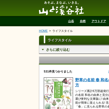
山と溪谷社
山岳
自然
アウトドア
HOME
ライフスタイル
ライフスタイル
さらに絞り込む
531件見つかりました
野草の名前 春 和
方
シリーズ累計6万部超発行
の名前 和名の由来と見
運び便利な文庫版に! 由
前が簡単に覚えられる! 
「春」に見られる野草の名.