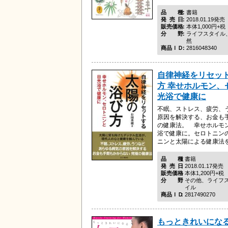
品種
書籍
発売日
2018.01.19発売
販売価格
本体1,000円+税
分野
ライフスタイル
然
商品ＩＤ
2816048340
自律神経をリセッ
方 幸せホルモン、
光浴で健康に
不眠、ストレス、疲労、
原因を解決する、お金も
の健康法。 幸せホルモ
浴で健康に。セロトニン
ニンと太陽による健康法を
品種
書籍
発売日
2018.01.17発売
販売価格
本体1,200円+税
分野
その他、ライフ
イル
商品ＩＤ
2817490270
もっときれいになる