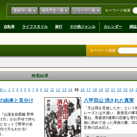
最新刊一覧
発売予定一覧
シリーズ一覧
キーワード検索
自転車
ライフスタイル
旅行
その他ジャンル
カレンダー
雑誌
キーワード検索
検索結果
前へ
1
2
3
4
5
6
7
8
9
10
11
12
13
14
15
16
17
18
19
20
21
22
23
24
名の由来と見分け
八甲田山 消された真実
「天は我を見放したか」という
レーズとは大違い、新発見の事
『山溪名前図鑑 野草
重ね、青森第5連隊の悲惨な雪
分け方』がお手頃で持ち
相に初めて迫った渾身の書、35
来とセットで野草の名
圧巻の読み応え。
見分け方もわかる!
..