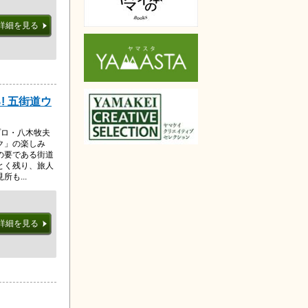
詳細を見る
! 五街道ウ
プロ・八木牧夫
ク」の楽しみ
の要である街道
とく残り、旅人
も...
詳細を見る