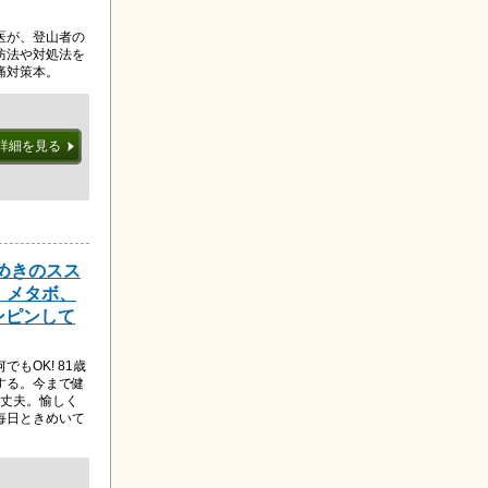
医が、登山者の
防法や対処法を
痛対策本。
詳細を見る
きめきのスス
、メタボ、
ピンピンして
もOK! 81歳
する。今まで健
大丈夫。愉しく
毎日ときめいて