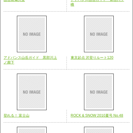
峰
アドバンス山岳ガイド 黒部川上
東京起点 沢登りルート120
ノ廊下
登れる！ 富士山
ROCK & SNOW 2010夏号 No.48