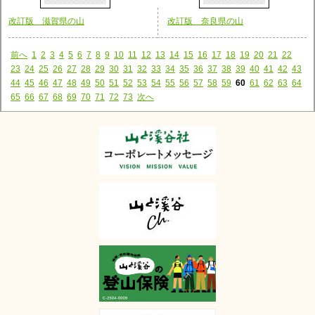
改訂版 滋賀県の山
改訂版 奈良県の山
前へ
1
2
3
4
5
6
7
8
9
10
11
12
13
14
15
16
17
18
19
20
21
22
23
24
25
26
27
28
29
30
31
32
33
34
35
36
37
38
39
40
41
42
43
44
45
46
47
48
49
50
51
52
53
54
55
56
57
58
59
60
61
62
63
64
65
66
67
68
69
70
71
72
73
次へ