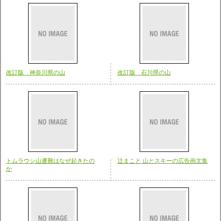
改訂版 神奈川県の山
改訂版 石川県の山
トムラウシ山遭難はなぜ起きたの
辻まこと 山とスキーの広告画文集
か