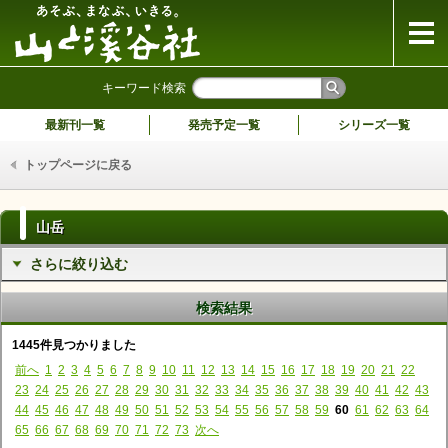
山と溪谷社
キーワード検索
最新刊一覧
発売予定一覧
シリーズ一覧
トップページに戻る
山岳
さらに絞り込む
検索結果
1445件見つかりました
前へ
1
2
3
4
5
6
7
8
9
10
11
12
13
14
15
16
17
18
19
20
21
22
23
24
25
26
27
28
29
30
31
32
33
34
35
36
37
38
39
40
41
42
43
44
45
46
47
48
49
50
51
52
53
54
55
56
57
58
59
60
61
62
63
64
65
66
67
68
69
70
71
72
73
次へ