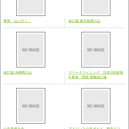
華恵、山に行く。
改訂版 鹿児島県の山
改訂版 沖縄県の山
フリークライミング 日本100岩場
4 東海・関西 増補改訂版
山岳装備大全
アドバンス山岳ガイド 剱岳八ツ