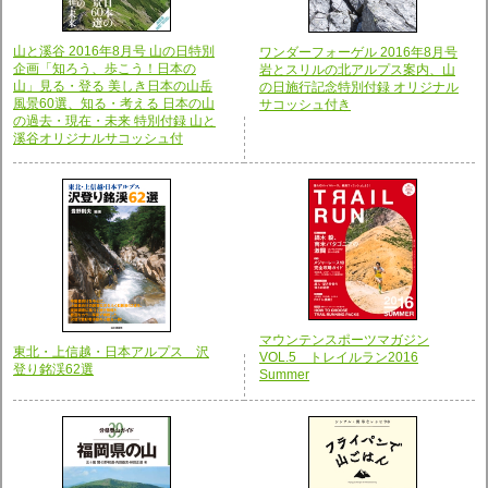
山と溪谷 2016年8月号 山の日特別
ワンダーフォーゲル 2016年8月号
企画「知ろう、歩こう！日本の
岩とスリルの北アルプス案内、山
山」見る・登る 美しき日本の山岳
の日施行記念特別付録 オリジナル
風景60選、知る・考える 日本の山
サコッシュ付き
の過去・現在・未来 特別付録 山と
溪谷オリジナルサコッシュ付
マウンテンスポーツマガジン
東北・上信越・日本アルプス 沢
VOL.5 トレイルラン2016
登り銘渓62選
Summer