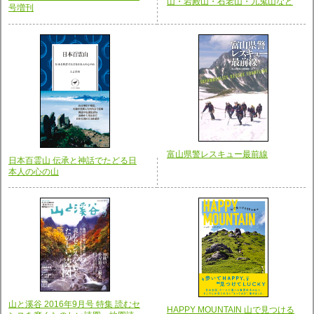
山・岩殿山・石老山・九鬼山など
号増刊
富山県警レスキュー最前線
日本百霊山 伝承と神話でたどる日
本人の心の山
山と溪谷 2016年9月号 特集 読むセ
HAPPY MOUNTAIN 山で見つける