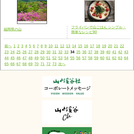
フライパンで山ごはん シンプル・
福岡県の山
簡単なレシピ90
前へ
1
2
3
4
5
6
7
8
9
10
11
12
13
14
15
16
17
18
19
20
21
22
23
24
25
26
27
28
29
30
31
32
33
34
35
36
37
38
39
40
41
42
43
44
45
46
47
48
49
50
51
52
53
54
55
56
57
58
59
60
61
62
63
64
65
66
67
68
69
70
71
72
73
次へ