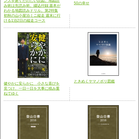
ンスを磨くたのしい読図。地図読
50の幸せ
み術は先読み術。綴込付録:基本が
わかる地図読みドリル。第2特集
初秋の山小屋泊ミニ縦走 週末に行
ける1泊2日の縦走コース
ときめくヤマノボリ図鑑
健やかに安らかに 小さな喜びを
見つけ、一日一日を大事に積み重
ねてゆく