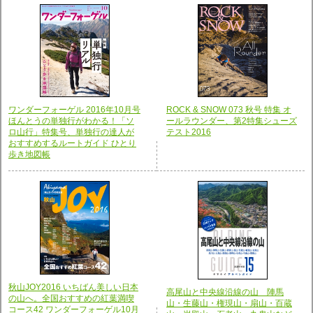
ワンダーフォーゲル 2016年10月号
ROCK & SNOW 073 秋号 特集 オ
ほんとうの単独行がわかる！「ソ
ールラウンダー、第2特集シューズ
ロ山行」特集号、単独行の達人が
テスト2016
おすすめするルートガイド ひとり
歩き地図帳
秋山JOY2016 いちばん美しい日本
高尾山と中央線沿線の山 陣馬
の山へ。全国おすすめの紅葉満喫
山・生藤山・権現山・扇山・百蔵
コース42 ワンダーフォーゲル10月