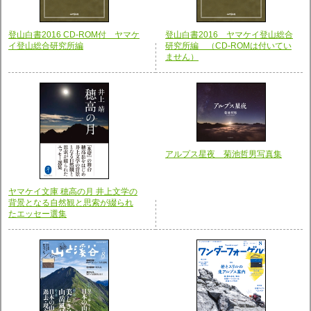
登山白書2016 CD-ROM付 ヤマケ
登山白書2016 ヤマケイ登山総合
イ登山総合研究所編
研究所編 （CD-ROMは付いてい
ません）
アルプス星夜 菊池哲男写真集
ヤマケイ文庫 穂高の月 井上文学の
背景となる自然観と思索が綴られ
たエッセー選集