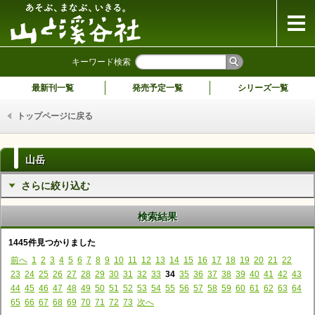
山と溪谷社
キーワード検索
最新刊一覧
発売予定一覧
シリーズ一覧
トップページに戻る
山岳
さらに絞り込む
検索結果
1445件見つかりました
前へ
1
2
3
4
5
6
7
8
9
10
11
12
13
14
15
16
17
18
19
20
21
22
23
24
25
26
27
28
29
30
31
32
33
34
35
36
37
38
39
40
41
42
43
44
45
46
47
48
49
50
51
52
53
54
55
56
57
58
59
60
61
62
63
64
65
66
67
68
69
70
71
72
73
次へ