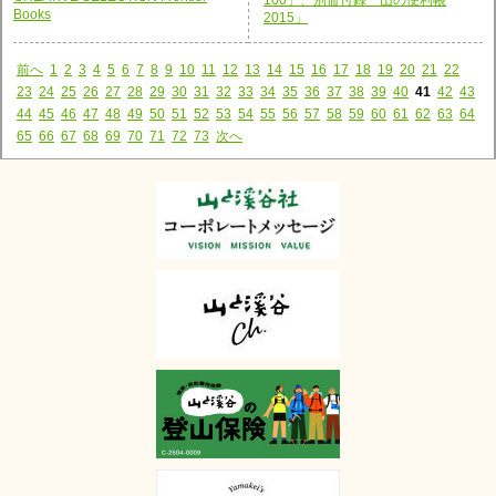
Books
2015」
前へ
1
2
3
4
5
6
7
8
9
10
11
12
13
14
15
16
17
18
19
20
21
22
23
24
25
26
27
28
29
30
31
32
33
34
35
36
37
38
39
40
41
42
43
44
45
46
47
48
49
50
51
52
53
54
55
56
57
58
59
60
61
62
63
64
65
66
67
68
69
70
71
72
73
次へ