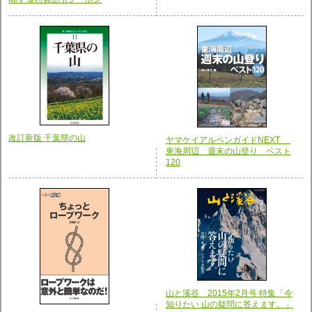
改訂新版 千葉県の山
ヤマケイアルペンガイドNEXT
東海周辺 週末の山登り ベスト
120
山と溪谷 2015年2月号 特集「今
知りたい 山の疑問に答えます。」