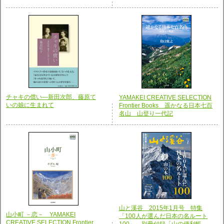
チャキの償い―新田次郎、藤原て
YAMAKEI CREATIVE SELECTION
いの娘に生まれて
Frontier Books 遥かなる日本七百
名山 山登り一代記
山と溪谷 2015年1月号 特集
山小町 －恋－ YAMAKEI
「100人が選んだ日本の名ルート
CREATIVE SELECTION Frontier
100」、別冊付録「山の便利帳