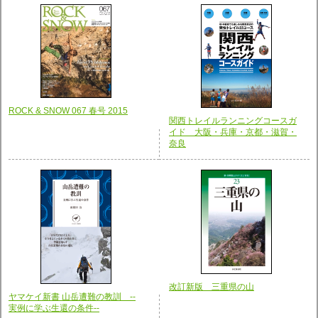
ROCK & SNOW 067 春号 2015
関西トレイルランニングコースガ
イド 大阪・兵庫・京都・滋賀・
奈良
改訂新版 三重県の山
ヤマケイ新書 山岳遭難の教訓 --
実例に学ぶ生還の条件--