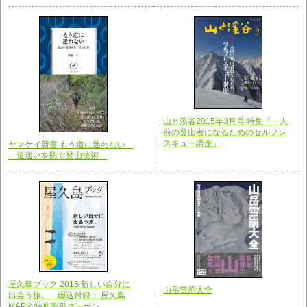
山と溪谷2015年3月号 特集「一人
前の登山者になるためのセルフレ
スキュー講座」
ヤマケイ新書 もう道に迷わない
―道迷いを防ぐ登山技術―
屋久島ブック 2015 新しい自分に
山岳雪崩大全
出会う旅。 綴込付録： 屋久島
MAP＆特典割引クーポン