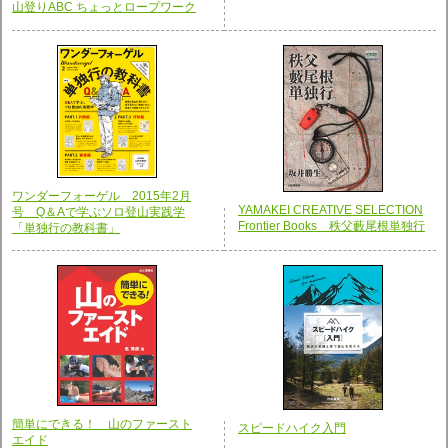
山登りABC ちょっとロープワーク
ワンダーフォーゲル 2015年2月
YAMAKEI CREATIVE SELECTION
号 Q＆Aで学ぶソロ登山実践学
Frontier Books 秩父藪尾根単独行
「単独行の教科書」
簡単にできる！ 山のファースト
スピードハイク入門
エイド