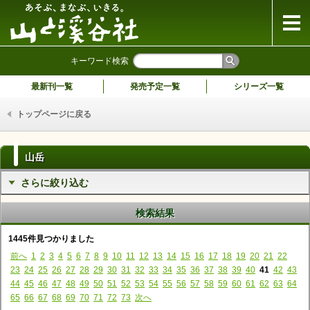
山と溪谷社
キーワード検索
最新刊一覧
発売予定一覧
シリーズ一覧
トップページに戻る
山岳
さらに絞り込む
検索結果
1445件見つかりました
前へ
1
2
3
4
5
6
7
8
9
10
11
12
13
14
15
16
17
18
19
20
21
22
23
24
25
26
27
28
29
30
31
32
33
34
35
36
37
38
39
40
41
42
43
44
45
46
47
48
49
50
51
52
53
54
55
56
57
58
59
60
61
62
63
64
65
66
67
68
69
70
71
72
73
次へ